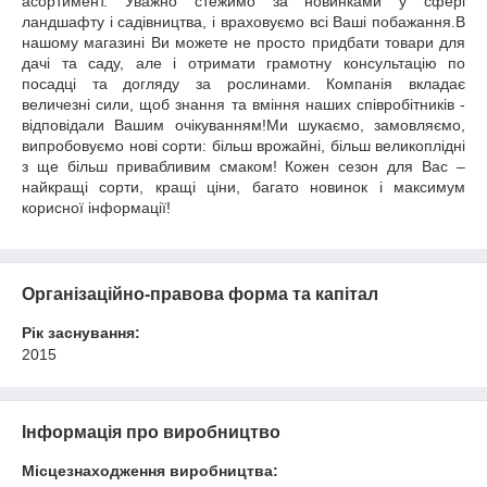
асортимент. Уважно стежимо за новинками у сфері
ландшафту і садівництва, і враховуємо всі Ваші побажання.В
нашому магазині Ви можете не просто придбати товари для
дачі та саду, але і отримати грамотну консультацію по
посадці та догляду за рослинами. Компанія вкладає
величезні сили, щоб знання та вміння наших співробітників -
відповідали Вашим очікуванням!Ми шукаємо, замовляємо,
випробовуємо нові сорти: більш врожайні, більш великоплідні
з ще більш привабливим смаком! Кожен сезон для Вас –
найкращі сорти, кращі ціни, багато новинок і максимум
корисної інформації!
Організаційно-правова форма та капітал
Рік заснування:
2015
Інформація про виробництво
Місцезнаходження виробництва: