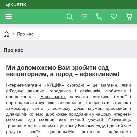
🌿KUSTIK
Про нас
Про нас
Ми допоможемо Вам зробити сад
неповторним, а город – ефективним!
Інтернет-магазин «КУЩИК» сьогодні – це магазин, який
об'єднує дачників, городників і садівників, любителів і
професіоналів.
Наша мета:
дарувати позитивні емоції і
перетворювати купівлю задоволення; створювати затишок і
атмосферу свята у кожному домі, клумбі, присадибній
ділянці.Ми хочемо, щоб кожен придбаний у нашому інтернет-
магазині кущ малини дав рясний урожай. Саджанець
троянди став яскравим акцентом у Вашому саду, і довгий час
радував своїм цвітінням.Ми ретельно підбираємо