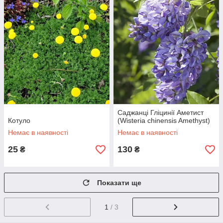
Саджанці Гліцинії Аметист
Котуло
(Wisteria chinensis Amethyst)
Немає в наявності
Немає в наявності
25
130
₴
₴
Показати ще
1
/ 3