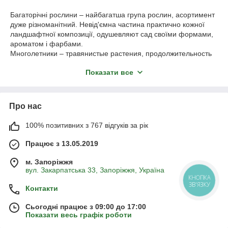
Багаторічні рослини – найбагатша група рослин, асортимент
дуже різноманітний. Невід'ємна частина практично кожної
ландшафтної композиції, одушевляют сад своїми формами,
ароматом і фарбами.
Многолетники – травянистые растения, продолжительность
жизни больше одного года, не требуют ежегодной пересадки,
Показати все
с большой силой роста, цветением в разные сроки и высокой
зимостойкостью. Очень не прихотливы при уходе, справится
сможет даже самый начинающий садовод. Широко
используются ландшафтниками для создания клумб,
Про нас
альпинариях и прочих композиций. Многолетние растения
можно поделить на несколько групп: вьющиеся растения,
100% позитивних з 767 відгуків за рік
растения с постоянным цветением, лиственные,
почвопокровные и злаковые растения.
Працює з 13.05.2019
Купити багаторічні рослини за вигідною ціною ви можете
зателефонувавши нам, або оформити замовлення на сайті,
м. Запоріжжя
ми з радістю проконсультуємо вас по всіх виниклих питань.
вул. Закарпатська 33, Запоріжжя, Україна
КНОПКА
ЗВ'ЯЗКУ
Контакти
Сьогодні працює з 09:00 до 17:00
Показати весь графік роботи