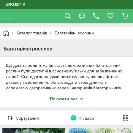
🌿KUSTIK
Каталог товарів
Багаторічні рослини
Багаторічні рослини
Ще десять років тому більшість декоративних багаторічних
рослин були доступні в основному тільки для забезпечених
людей. Сьогодні ж, завдяки розвитку ринку ландшафтного
дизайну і озеленення, облагородити свою ділянку з
допомогою декоративних дерев і чагарників багаторічників
може практично кожен бажаючий.
Показати все
Одним з найбільш затребуваних і популярних видів
декоративних рослин являються квіти-багаторічники. Вони
являють собою рясно квітучі рослини, які ідеально підходять
Сортування
0
Фільтри
для облаштування клумб в саду або дачі. Різноманітність
видів, які мають різне забарвлення, форму квітів і періоди
цвітіння, дозволяє створити по-справжньому індивідуальний
Новинка