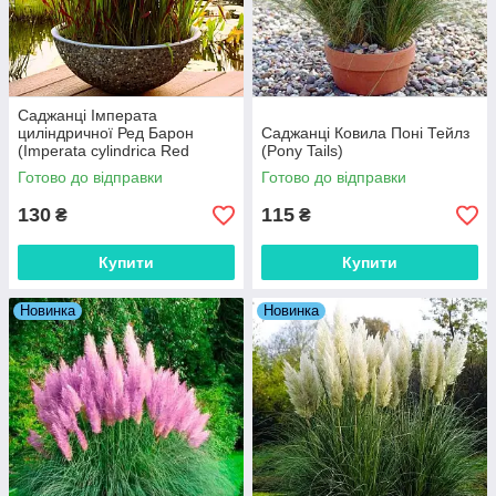
Саджанці Імперата
циліндричної Ред Барон
Саджанці Ковила Поні Тейлз
(Imperata cylindrica Red
(Pony Tails)
Baron)
Готово до відправки
Готово до відправки
130
115
₴
₴
Купити
Купити
Новинка
Новинка