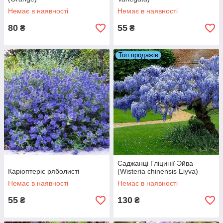
Немає в наявності
Немає в наявності
80
55
₴
₴
Топ продажів
Саджанці Гліцинії Эйва
Каріоптеріс ряболисті
(Wisteria chinensis Eiyva)
Немає в наявності
Немає в наявності
55
130
₴
₴