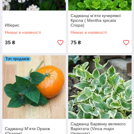
Саджанці м'яти кучерявої
Кріспа ( Mentha spicata
Иберис
Crispa)
Немає в наявності
Немає в наявності
35
75
₴
₴
Топ продажів
Саджанці Барвінку великого
Саджанці М'яти Оранж
Варієгата (Vinca major
(Orange)
Variegata)