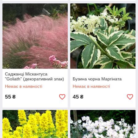
Саджанці Міскантуса
"Goliath" (декоративний злак)
Бузина чорна Маргіната
Немає в наявності
Немає в наявності
55
45
₴
₴