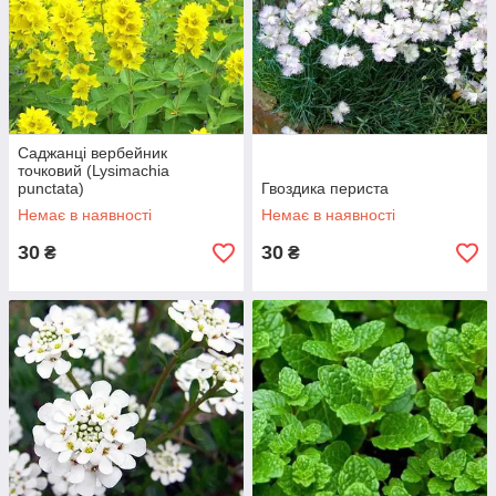
Саджанці вербейник
точковий (Lysimachia
punctata)
Гвоздика периста
Немає в наявності
Немає в наявності
30
30
₴
₴