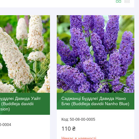
уддлеі Давида Уайт
Саджанці Буддлеї Давида Нано
Buddleja davidii
Блю (Buddleja davidii Nanho Blue)
sion)
50-08-00-0005
0-0004
110 ₴
Немає в наявності