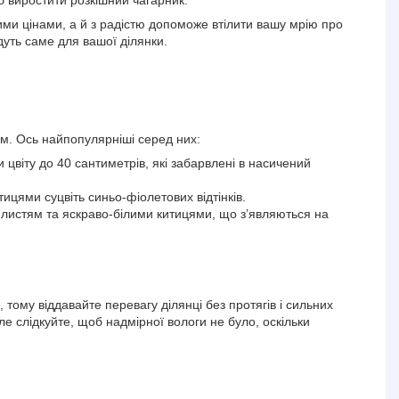
 виростити розкішний чагарник.
ими цінами, а й з радістю допоможе втілити вашу мрію про
дуть саме для вашої ділянки.
ром. Ось найпопулярніші серед них:
цвіту до 40 сантиметрів, які забарвлені в насичений
цями суцвіть синьо-фіолетових відтінків.
истям та яскраво-білими китицями, що з’являються на
тому віддавайте перевагу ділянці без протягів і сильних
ле слідкуйте, щоб надмірної вологи не було, оскільки