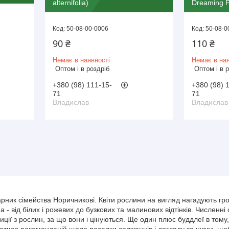
alternifolia)
Dreaming P
50-08-00-0006
50-08-0
90 ₴
110 ₴
Немає в наявності
Немає в ная
Оптом і в роздріб
Оптом і в 
+380 (98) 111-15-
+380 (98) 
71
71
Владислав
Владислав
арник сімейства Норичникові. Квіти рослини на вигляд нагадують гр
на - від білих і рожевих до бузкових та малинових відтінків. Числ
зиції з рослин, за що вони і цінуються. Ще один плюс буддлеї в то