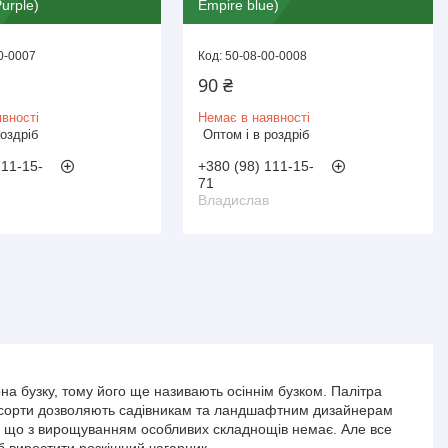
urple)
Empire blue)
0-0007
50-08-00-0008
90 ₴
вності
Немає в наявності
роздріб
Оптом і в роздріб
111-15-
+380 (98) 111-15-
71
Владислав
она бузку, тому його ще називають осіннім бузком. Палітра
енні сорти дозволяють садівникам та ландшафтним дизайнерам
му, що з вирощуванням особливих складнощів немає. Але все