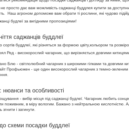
тися рекомендацій щодо посадки саджанців і догляду за ними, щоб
k не просто дає вам можливість саджанці буддлея купити за доступн
сть. Наш агроном допоможе вам обрати ті рослини, які чудово підій
жанці будлеї за вигідними пропозиціями!
ніття саджанців буддлеї
о сортів буддлеї, які різняться за формою цвіту,кольором та розмі
ял Ред - високорослий чагарник, що вирізняється довгими китицями 
но Блю - світлолюбний чагарник з широкими гілками та довгими кити
йт Профьюжен - ще один високорослий чагарник з темно-зеленим л
тіння.
: нюанси та особливості
щування - вибір місця під саджанці будлеї. Чагарник любить сонце, 
ути поживним, в міру вологим. Бажано з нейтральною кислотністю. А
 згнити і загинути.
до схеми посадки буддлеї