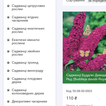
Саджанці цитрусових
рослин
Саджанці ягідних
чагарників
Саджанці екзотичних
рослин
Екзотичні кімнатні
рослини
Саджанці хвойних
рослин
Саджанці троянд
Саджанці винограду
Саджанці Буддлеі Давид
Саджанці плодових
Ред (Buddleja davidii Roy
дерев
Саджанці
50-08-00-0003
колоновидних дерев
110 ₴
Декоративні чагарники
Немає в наявності