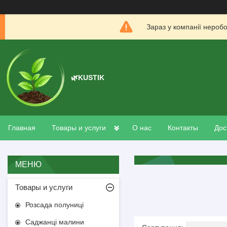
Зараз у компанії нероб
🌿KUSTIK
Главная
Товары и услуги
О нас
Контакты
Дос
Товары и услуги
Розсада полуниці
Саджанці малини