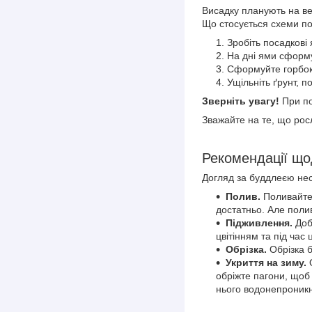
Висадку планують на ве
Що стосується схеми по
Зробіть посадкові
На дні ями сформ
Сформуйте горбок 
Ущільніть ґрунт, 
Зверніть увагу!
При по
Зважайте на те, що рос
Рекомендації що
Догляд за буддлеєю нес
Полив.
Поливайте 
достатньо. Але полив
Підживлення.
Доб
цвітінням та під час
Обрізка.
Обрізка 
Укриття на зиму.
обріжте пагони, щоб 
нього водонепроникн