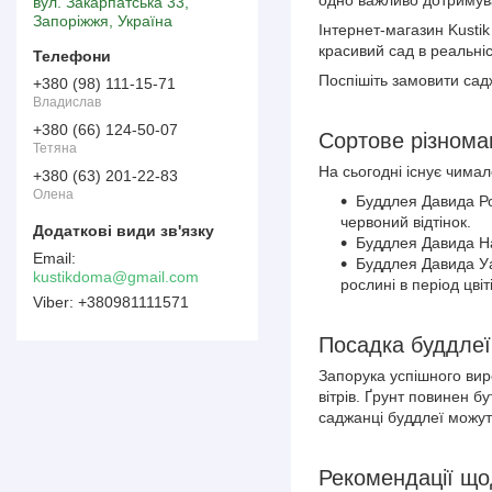
одно важливо дотримува
вул. Закарпатська 33,
Запоріжжя, Україна
Інтернет-магазин Kusti
красивий сад в реальні
Поспішіть замовити сад
+380 (98) 111-15-71
Владислав
+380 (66) 124-50-07
Сортове різнома
Тетяна
На сьогодні існує чимал
+380 (63) 201-22-83
Олена
Буддлея Давида Ро
червоний відтінок.
Буддлея Давида На
Буддлея Давида Уа
kustikdoma@gmail.com
рослині в період цві
+380981111571
Посадка буддлеї
Запорука успішного виро
вітрів. Ґрунт повинен б
саджанці буддлеї можуть
Рекомендації що