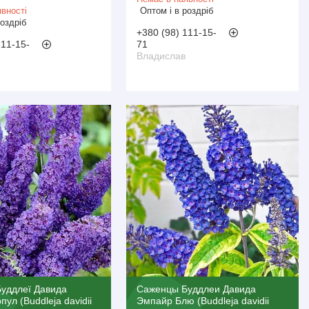
вності
Оптом і в роздріб
роздріб
+380 (98) 111-15-
111-15-
71
Владислав
Буддлеї Давида
Саженцы Буддлеи Давида
ул (Buddleja davidii
Эмпайр Блю (Buddleja davidii