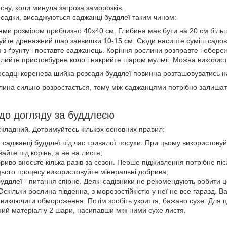
сну, коли минула загроза заморозків.
садки, висаджуються саджанці буддлеї таким чином:
 ями розміром приблизно 40х40 см. Глибина має бути на 20 см біль
уйте дренажний шар заввишки 10-15 см. Сюди насипте суміш садов
з ґрунту і поставте саджанець. Коріння рослини розправте і обере
полийте пристовбурне коло і накрийте шаром мульчі. Можна використ
садці коренева шийка розсади буддлеї повинна розташовуватись на
лина сильно розростається, тому між саджанцями потрібно залишат
до догляду за буддлеєю
кладний. Дотримуйтесь кількох основних правил:
саджанці буддлеї під час тривалої посухи. При цьому використовуй
айте під корінь, а не на листя;
риво вносьте кілька разів за сезон. Перше підживлення потрібне піс
 цього процесу використовуйте мінеральні добрива;
буддлеї - питання спірне. Деякі садівники не рекомендують робити ц
Оскільки рослина південна, з морозостійкістю у неї не все гаразд.
виключити обмороження. Потім зробіть укриття, бажано сухе. Для ць
ий матеріал у 2 шари, насипавши між ними сухе листя.