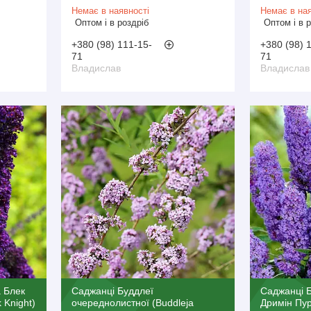
Немає в наявності
Немає в ная
Оптом і в роздріб
Оптом і в 
+380 (98) 111-15-
+380 (98) 
71
71
Владислав
Владислав
 Блек
Саджанці Буддлеї
Саджанці 
k Knight)
очереднолистної (Buddleja
Дримін Пурп