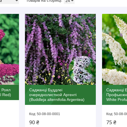
а Роял
Саджанці Буддлеі
Саджанці Б
al Red)
очереднолистной Аргенті
Профьюжн (
(Buddleja alternifolia Argentea)
White Profu
50-08-00-0001
50-08-0
90 ₴
75 ₴