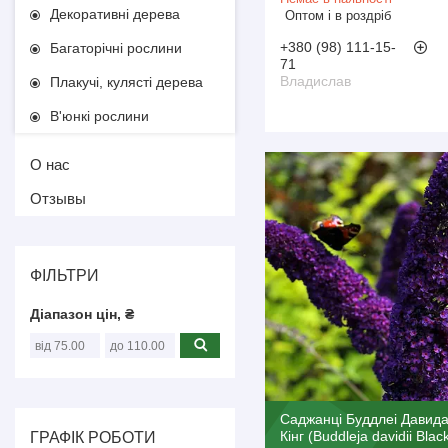
Декоративні дерева
Оптом і в роздріб
+380 (98) 111-15-
Багаторічні рослини
71
Владислав
Плакучі, кулясті дерева
В'юнкі рослини
О нас
Отзывы
ФІЛЬТРИ
Діапазон цін, ₴
Саджанці Буддлеі Давида
Кінг (Buddleja davidii Blac
ГРАФІК РОБОТИ