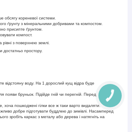
ше обсягу кореневої системи.
ого ґрунту з мінеральними добривами та компостом.
жно присипте ґрунтом.
овувати компост.
 рівні з поверхнею землі.
и достатньо простору.
те відстояну воду. На 1 дорослий кущ відра буде
ля появи бруньок. Підійде гній чи перегній. Перед
е, хоча пошкоджені гілки все ж таки варто видаляти.
 Важливо добре підготувати буддлею до зимівлі. Насамперед
ого зробіть каркас з металу або дерева і натягніть на