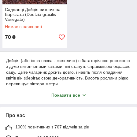
Саджанці Дейція витончена
Варієгата (Deutzia gracilis
Variegata)
Немає в наявності
70
₴
Дейція (або інша назва - жилолист) є багаторічною рослиною
з дуже витонченими квітами, які стануть справжньою окрасою
саду. Цвіте чагарник досить довго, і навіть після опадання
квітів він зберігає свою декоративність. Висота рослини рідко
перевищує півтора метри.
Чагарник чудово виглядатиме в компанії дерев різних
Показати все
кольорів. Дуже часто в ландшафтному дизайні дейцію
поєднують з декоративними хвойними а високорослі сорти
використовують для формування живоплотів. У будь-якому
Про нас
випадку така рослина виглядає дійсно красиво та
привабливо.
100% позитивних з 767 відгуків за рік
Якщо вам теж хочеться посадити його на своїй ділянці,
можете купити саджанці дейції та зайнятися вирощуванням.