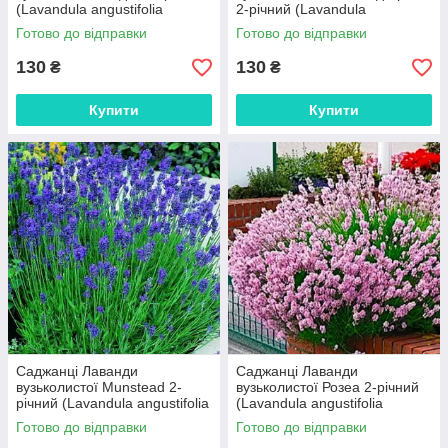
(Lavandula angustifolia
2-річний (Lavandula
Hidcote)
angustifolia Blue Scent Early)
Готово до відправки
Готово до відправки
130
130
₴
₴
Купити
Купити
Саджанці Лаванди
Саджанці Лаванди
вузьколистої Munstead 2-
вузьколистої Розеа 2-річний
річний (Lavandula angustifolia
(Lavandula angustifolia
Munstead)
Rosea)
Готово до відправки
Готово до відправки