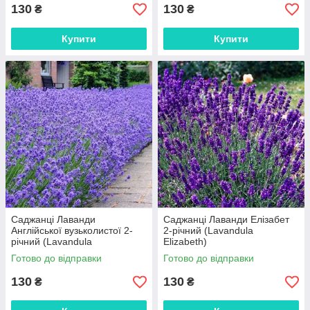
130
130
₴
₴
Купити
Купити
Саджанці Лаванди
Саджанці Лаванди Елізабет
Англійської вузьколистої 2-
2-річний (Lavandula
річний (Lavandula
Elizabeth)
angustifolia, officinalis L.)
Готово до відправки
Готово до відправки
130
130
₴
₴