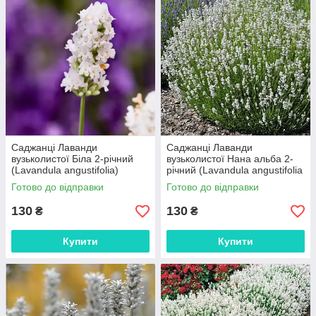
Саджанці Лаванди
Саджанці Лаванди
вузьколистої Біла 2-річний
вузьколистої Нана альба 2-
(Lavandula angustifolia)
річний (Lavandula angustifolia
Nana alba)
Готово до відправки
Готово до відправки
130
130
₴
₴
Купити
Купити