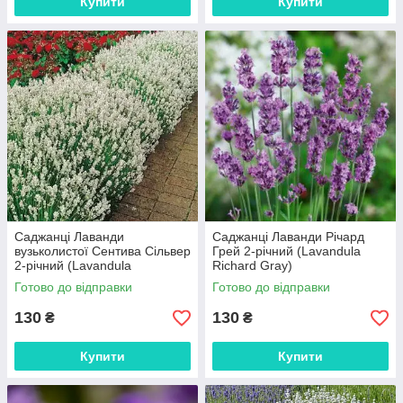
Купити
Купити
Саджанці Лаванди
Саджанці Лаванди Річард
вузьколистої Сентива Сільвер
Грей 2-річний (Lavandula
2-річний (Lavandula
Richard Gray)
angustifolia Sentivia Silver)
Готово до відправки
Готово до відправки
130
130
₴
₴
Купити
Купити