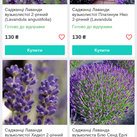
Саджанці Лаванди
Саджанці Лаванди
вузьколистої 2-річний
вузьколистої Платинум Ніко
(Lavandula angustifolia)
2-річний (Lavandula
angustifolia Platinum nico)
Готово до відправки
Готово до відправки
130
130
₴
₴
Купити
Купити
Саджанці Лаванди
Саджанці Лаванда
вузьколистої Хидкот 2-річний
вузьколиста Блю Сенд Ерлі