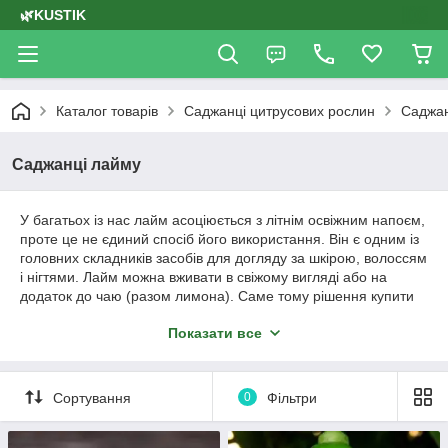
🌿KUSTIK
Каталог товарів
Саджанці цитрусових рослин
Саджан
Саджанці лайму
У багатьох із нас лайм асоціюється з літнім освіжним напоєм,
проте це не єдиний спосіб його використання. Він є одним із
головних складників засобів для догляду за шкірою, волоссям
і нігтями. Лайм можна вживати в свіжому вигляді або на
додаток до чаю (разом лимона). Саме тому рішення купити
саджанці лайма допоможуть вам додати нотки екзотичності
Показати все
до вашого саду.
Сортування
0
Фільтри