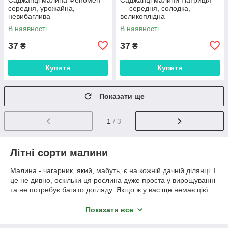
середня, урожайна,
— середня, солодка,
невибаглива
великоплідна
В наявності
В наявності
37
37
₴
₴
Купити
Купити
Показати ще
1
/ 3
Літні сорти малини
Малина - чагарник, який, мабуть, є на кожній дачній ділянці. І
це не дивно, оскільки ця рослина дуже проста у вирощуванні
та не потребує багато догляду. Якщо ж у вас ще немає цієї
чудової ягоди, тоді настав час її придбати, а ми допоможемо
вам у цьому.
Показати все