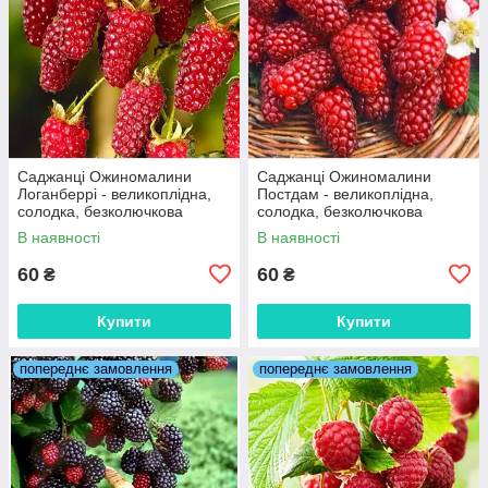
Саджанці Ожиномалини
Саджанці Ожиномалини
Логанберрі - великоплідна,
Постдам - великоплідна,
солодка, безколючкова
солодка, безколючкова
В наявності
В наявності
60
60
₴
₴
Купити
Купити
попереднє замовлення
попереднє замовлення