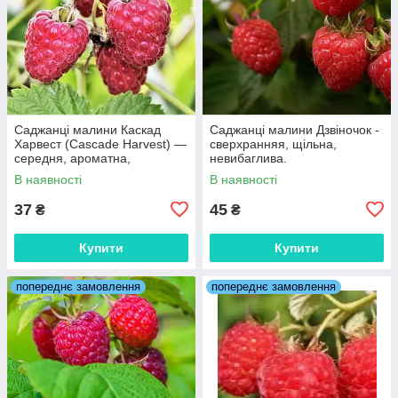
Саджанці малини Каскад
Саджанці малини Дзвіночок -
Харвест (Cascade Harvest) —
сверхранняя, щільна,
середня, ароматна,
невибаглива.
промислова
В наявності
В наявності
37
45
₴
₴
Купити
Купити
попереднє замовлення
попереднє замовлення