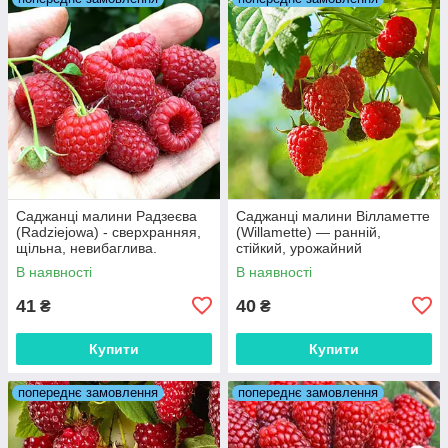
Саджанці малини Радзеєва
Саджанці малини Вілламетте
(Radziejowa) - сверхранняя,
(Willamette) — ранній,
щільна, невибаглива.
стійкий, урожайний
В наявності
В наявності
41
40
₴
₴
Купити
Купити
попереднє замовлення
попереднє замовлення