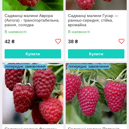
Саджанці малини Аврора
Саджанці малини Гусар —
(Avrora) - транспортабельна,
ранньо-середня, стійка,
рання, солодка
врожайна
В наявності
В наявності
42
38
₴
₴
Купити
Купити
попереднє замовлення
попереднє замовлення
Саджанці малина Феномен -
Саджанці малини Патриція