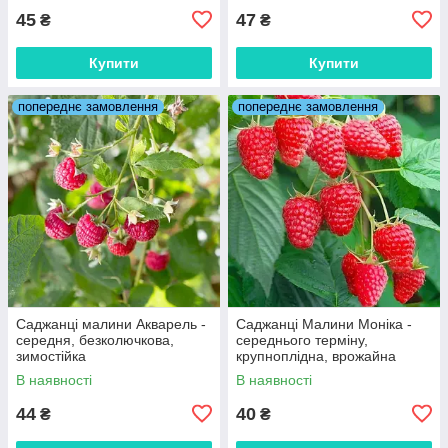
45
47
₴
₴
Купити
Купити
попереднє замовлення
попереднє замовлення
Саджанці малини Акварель -
Саджанці Малини Моніка -
середня, безколючкова,
середнього терміну,
зимостійка
крупноплідна, врожайна
В наявності
В наявності
44
40
₴
₴