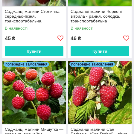
Саджанці малини Столична -
Саджанці малини Червоні
середньо-пізня,
вітрила - рання, солодка,
транспортабельна,
транспортабельна
безколючкова
В наявності
В наявності
45
46
₴
₴
Купити
Купити
попереднє замовлення
попереднє замовлення
Саджанці малини Мишутка —
Саджанці малини Сан
середня, врожайна,
Рафаель (San Rafael) - пізня,