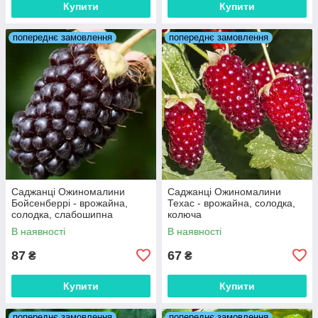
Купити
Купити
попереднє замовлення
попереднє замовлення
Саджанці Ожиномалини
Саджанці Ожиномалини
Бойсенберрі - врожайна,
Техас - врожайна, солодка,
солодка, слабошипна
колюча
В наявності
В наявності
87
67
₴
₴
Купити
Купити
попереднє замовлення
попереднє замовлення