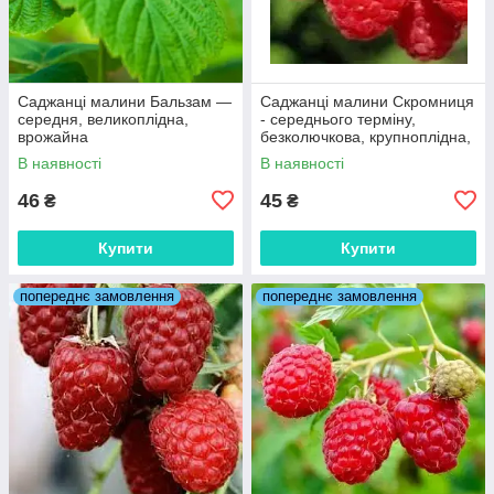
Саджанці малини Бальзам —
Саджанці малини Скромниця
середня, великоплідна,
- середнього терміну,
врожайна
безколючкова, крупноплідна,
солодка
В наявності
В наявності
46
45
₴
₴
Купити
Купити
попереднє замовлення
попереднє замовлення