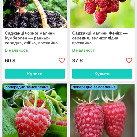
Саджанці чорної малини
Саджанці малини Фенікс —
Кумберлен — ранньо-
середня, великоплідна,
середня, стійка, врожайна
врожайна
В наявності
В наявності
60
37
₴
₴
Купити
Купити
попереднє замовлення
попереднє замовлення