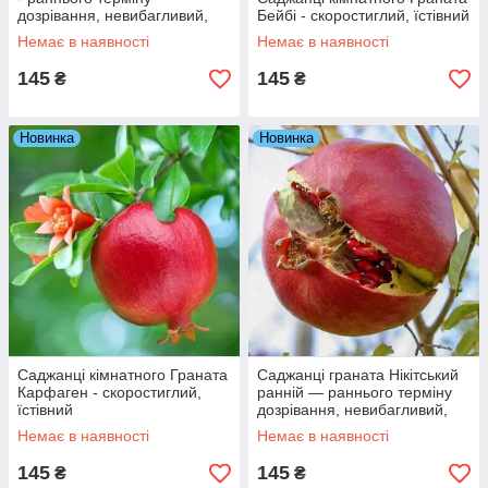
дозрівання, невибагливий,
Бейбі - скоростиглий, їстівний
зимостійкий
Немає в наявності
Немає в наявності
145
145
₴
₴
Новинка
Новинка
Саджанці кімнатного Граната
Саджанці граната Нікітський
Карфаген - скоростиглий,
ранній — раннього терміну
їстівний
дозрівання, невибагливий,
зимовостійкий
Немає в наявності
Немає в наявності
145
145
₴
₴