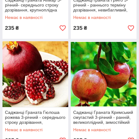
Саджанці Граната Ахмар 3-
Саджанці граната Грінго 3-
річний- середнього строку
річний - раннього терміну
дозрівання, крупноплідна
дозрівання, невибагливий,
зимостійкий
Немає в наявності
Немає в наявності
235
235
₴
₴
Саджанці Граната Гюлоша
Саджанці Граната Кримський
рожева 3-річний - середнього
смугастий 3-річний - ранній,
строку дозрівання,
великоплідний, зимостійкий
крупноплідна, тонкокорый
Немає в наявності
Немає в наявності