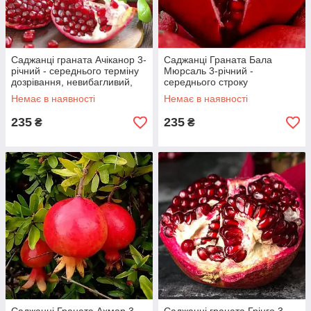
Саджанці граната Ачіканор 3-
Саджанці Граната Бала
річний - середнього терміну
Мюрсаль 3-річний -
дозрівання, невибагливий,
середнього строку
зимостійкий
дозрівання, крупноплідна,
Немає в наявності
Немає в наявності
тонкошкірий
235
235
₴
₴