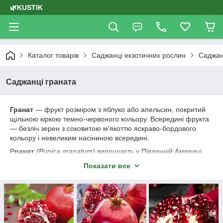
🌿KUSTIK
Каталог товарів
Саджанці екзотичних рослин
Саджан
Саджанці граната
Гранат
— фрукт розміром з яблуко або апельсин, покритий
щільною кіркою темно-червоного кольору. Всередині фрукта
— безліч зерен з соковитою м'якоттю яскраво-бордового
кольору і невеликим насіниною всередині.
Р
ранат
(Punica granatum)
вирощують у Південній Америці,
Середземномор'ї і на Середньому Сході. Гранатові дерева
Показати все
плодоносять протягом багатьох років, а живуть до 100 років.
Гранат — це цілий
вітамінно-мінеральний комплекс
. У соку
граната виявлені амінокислоти, які ще містяться тільки в м'ясі
і незамінні для людського організму (так що, якщо ви
вегетаріанець і харчуєтеся винятково рослинної і молочною
їжею, то гранат постійно повинен бути на вашому столі). У