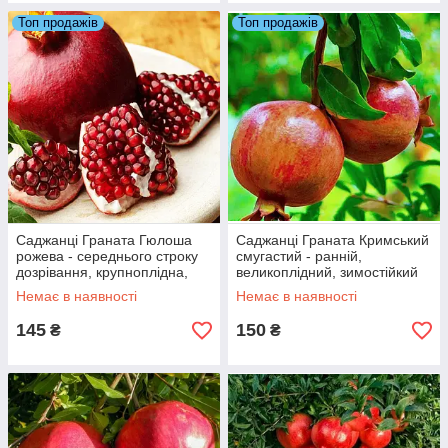
Топ продажів
Топ продажів
Саджанці Граната Гюлоша
Саджанці Граната Кримський
рожева - середнього строку
смугастий - ранній,
дозрівання, крупноплідна,
великоплідний, зимостійкий
тонкокорый
Немає в наявності
Немає в наявності
145
150
₴
₴