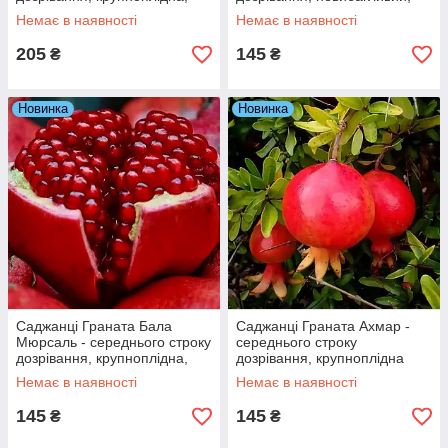
адаптацію очей до темряви.
тонкошкірий
зимостійкий
Немає в наявності
Немає в наявності
205
145
₴
₴
Новинка
Новинка
Саджанці Граната Бала
Саджанці Граната Ахмар -
Мюрсаль - середнього строку
середнього строку
дозрівання, крупноплідна,
дозрівання, крупноплідна
тонкошкірий
Немає в наявності
Немає в наявності
145
145
₴
₴