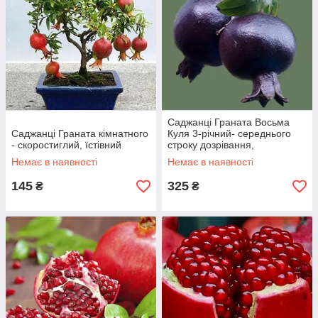
Саджанці Граната Восьма
Саджанці Граната кімнатного
Куля 3-річний- середнього
- скоростиглий, їстівний
строку дозрівання,
крупноплідна, тонкошкірий
Немає в наявності
Немає в наявності
145
325
₴
₴