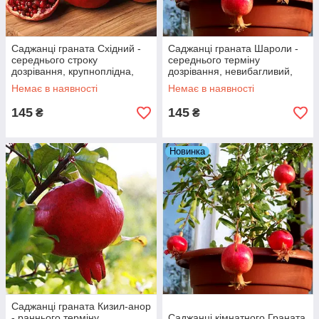
Саджанці граната Східний -
Саджанці граната Шароли -
середнього строку
середнього терміну
дозрівання, крупноплідна,
дозрівання, невибагливий,
промисловий
зимостійкий
Немає в наявності
Немає в наявності
145
145
₴
₴
Новинка
Саджанці граната Кизил-анор
- раннього терміну
Саджанці кімнатного Граната