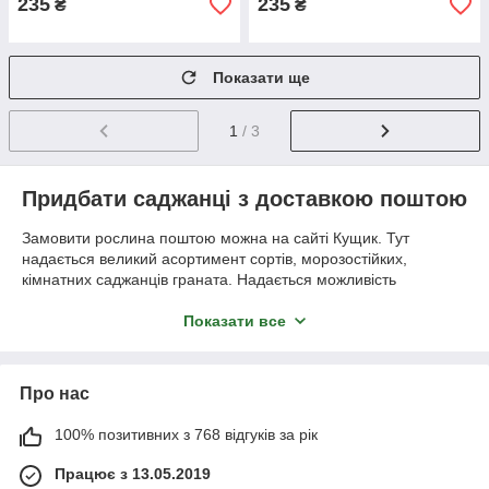
235
235
₴
₴
Показати ще
1
/ 3
Придбати саджанці з доставкою поштою
Замовити рослина поштою можна на сайті Кущик. Тут
надається великий асортимент сортів, морозостійких,
кімнатних саджанців граната. Надається можливість
придбання як оптом, так і вроздріб. Всю необхідну
інформацію можна отримати у консультантів. Вони
Показати все
допоможуть не тільки зорієнтуватися на сайті, але і
розкажуть, як правильно посадити рослину, доглядати за
ним. Зв'язатися можна, скориставшись телефоном, який
Про нас
представлений на сайті.
Для того, щоб переконається, що саджанець граната
100% позитивних з 768 відгуків за рік
приживеться у вашому саду, ви можете придбати спочатку
Працює з 13.05.2019
одну рослину і навчиться за ним доглядати. Якщо