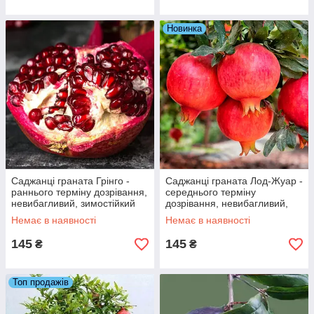
Новинка
Саджанці граната Грінго -
Саджанці граната Лод-Жуар -
раннього терміну дозрівання,
середнього терміну
невибагливий, зимостійкий
дозрівання, невибагливий,
зимостійкий
Немає в наявності
Немає в наявності
145
145
₴
₴
Топ продажів