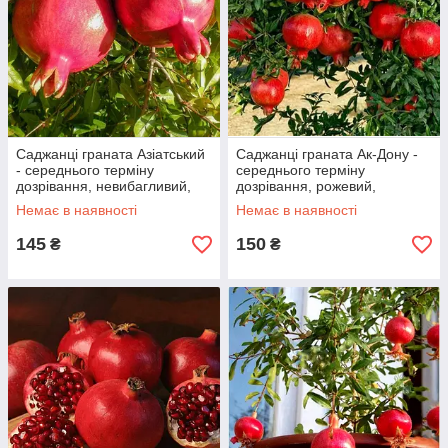
Саджанці граната Азіатський
Саджанці граната Ак-Дону -
- середнього терміну
середнього терміну
дозрівання, невибагливий,
дозрівання, рожевий,
зимостійкий
тонкокорый
Немає в наявності
Немає в наявності
145
150
₴
₴