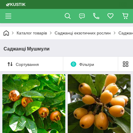
🌿KUSTIK
Каталог товарів
Саджанці екзотичних рослин
Саджан
Саджанці Мушмули
Сортування
0
Фільтри