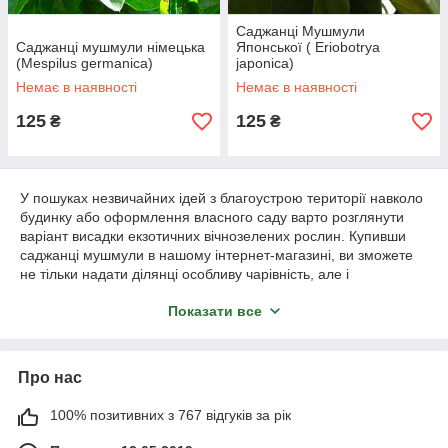
Саджанці Мушмули
Саджанці мушмули німецька
Японської ( Eriobotrya
(Mespilus germanica)
japonica)
Немає в наявності
Немає в наявності
125
125
₴
₴
У пошуках незвичайних ідей з благоустрою території навколо
будинку або оформлення власного саду варто розглянути
варіант висадки екзотичних вічнозелених рослин. Купивши
саджанці мушмули в нашому інтернет-магазині, ви зможете
не тільки надати ділянці особливу чарівність, але і
порадувати гостей і членів сім'ї вишуканим делікатесом –
Показати все
трохи терпкими і ніжними плодами з ноткою кислинки.
Мушмула
- екзотичне вічнозелена дерево, в умовах України
сягає до 5 м у висоту. Пагони і суцвіття мають щільне
Про нас
опушення.
Квітки великі, красиві розміром до 2 див. Доросле рослина
100% позитивних з 767 відгуків за рік
утворює їстівні плоди, які зазвичай зібрані в кисті по два-вісім
шт. М'якоть соковита, з кислинкою, з нотками груші, присутня