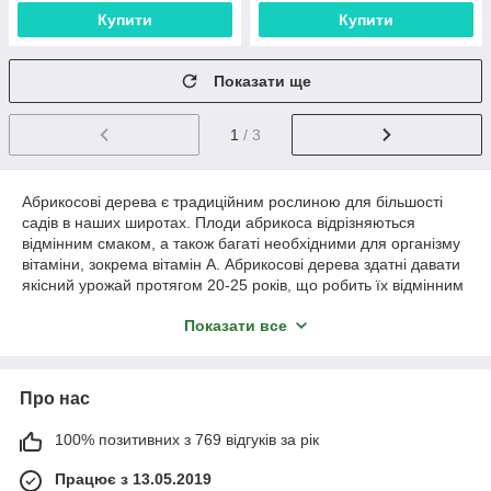
Купити
Купити
Показати ще
1
/ 3
Абрикосові дерева є традиційним рослиною для більшості
садів в наших широтах. Плоди абрикоса відрізняються
відмінним смаком, а також багаті необхідними для організму
вітаміни, зокрема вітамін А. Абрикосові дерева здатні давати
якісний урожай протягом 20-25 років, що робить їх відмінним
вибором для саду.
Показати все
Існують ранні, середньо-пізні і пізні сорти абрикосових дерев,
і їх комбінована висадка в саду дозволить отримувати
смачний урожай протягом практично усього теплого періоду
Про нас
року. Купувати саджанці абрикоса рекомендується в
спеціалізованих розплідниках — куплені там дерева
володіють хорошою врожайністю, стійкістю до хвороб і
100% позитивних з 769 відгуків за рік
кращої витривалістю.
Працює з 13.05.2019
Замовити такі саджанці по найкращим цінам можливо в