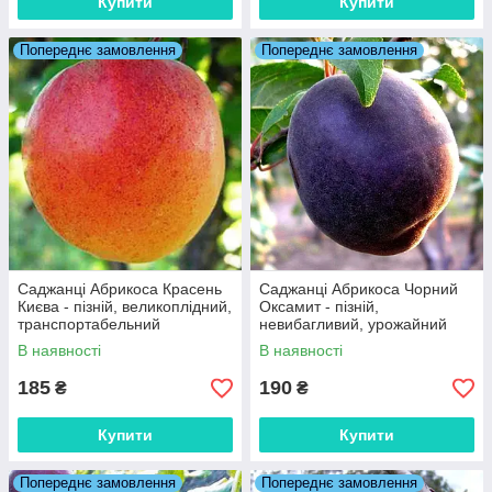
Купити
Купити
Попереднє замовлення
Попереднє замовлення
Саджанці Абрикоса Красень
Саджанці Абрикоса Чорний
Києва - пізній, великоплідний,
Оксамит - пізній,
транспортабельний
невибагливий, урожайний
В наявності
В наявності
185
190
₴
₴
Купити
Купити
Попереднє замовлення
Попереднє замовлення