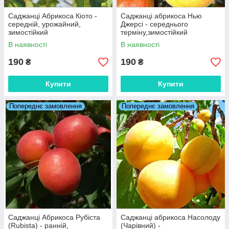
Саджанці Абрикоса Кіото -
Саджанці абрикоса Нью
середній, урожайний,
Джерсі - середнього
зимостійкий
терміну,зимостійкий
В наявності
В наявності
190
190
₴
₴
Купити
Купити
Попереднє замовлення
Попереднє замовлення
Саджанці Абрикоса Рубіста
Саджанці абрикоса Насолоду
(Rubista) - ранній,
(Чарівний) -