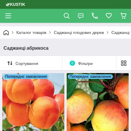
🌿KUSTIK
Каталог товарів
Саджанці плодових дерев
Саджанці
Саджанці абрикоса
Сортування
0
Фільтри
Попереднє замовлення
Попереднє замовлення