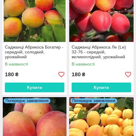
Саджанці Абрикоса Богатир -
Саджанці Абрикоса Ле (Le)
середній, солодкий,
32-76 - середній,
урожайний
великоплідний, урожайний
В наявності
В наявності
180
180
₴
₴
Купити
Купити
Попереднє замовлення
Попереднє замовлення