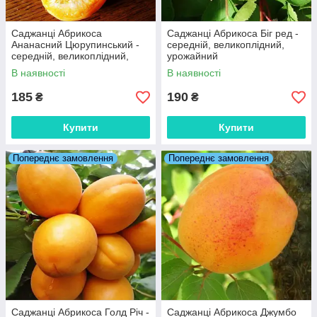
Саджанці Абрикоса
Саджанці Абрикоса Біг ред -
Ананасний Цюрупинський -
середній, великоплідний,
середній, великоплідний,
урожайний
урожайний
В наявності
В наявності
185
190
₴
₴
Купити
Купити
Попереднє замовлення
Попереднє замовлення
Саджанці Абрикоса Голд Річ -
Саджанці Абрикоса Джумбо