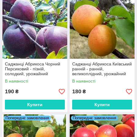
Саджанці Абрикоса Чорний
Саджанці Абрикоса Київський
Персиковий - пізній,
ранній - ранній,
солодкий, урожайний
великоплідний, урожайний
В наявності
В наявності
190
180
₴
₴
Купити
Купити
Попереднє замовлення
Попереднє замовлення