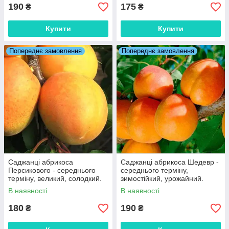
190
175
₴
₴
Купити
Купити
Попереднє замовлення
Попереднє замовлення
Саджанці абрикоса
Саджанці абрикоса Шедевр -
Персикового - середнього
середнього терміну,
терміну, великий, солодкий.
зимостійкий, урожайний.
В наявності
В наявності
180
190
₴
₴