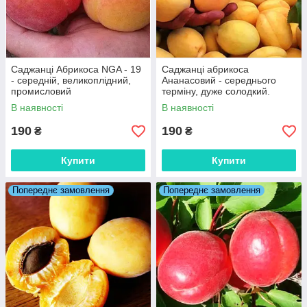
Саджанці Абрикоса NGA - 19
Саджанці абрикоса
- середній, великоплідний,
Ананасовий - середнього
промисловий
терміну, дуже солодкий.
В наявності
В наявності
190
190
₴
₴
Купити
Купити
Попереднє замовлення
Попереднє замовлення