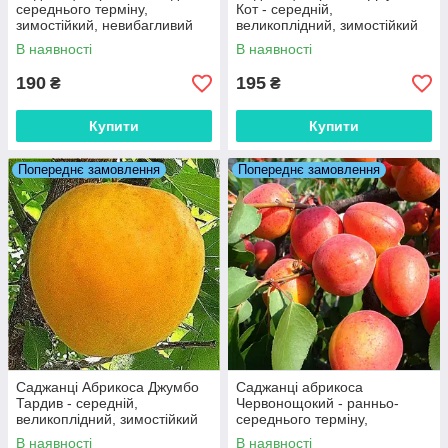
середнього терміну,
Кот - середній,
зимостійкий, невибагливий
великоплідний, зимостійкий
В наявності
В наявності
190
195
₴
₴
Купити
Купити
Попереднє замовлення
Попереднє замовлення
Саджанці Абрикоса Джумбо
Саджанці абрикоса
Тардив - середній,
Червонощокий - ранньо-
великоплідний, зимостійкий
середнього терміну,
зимостійкий, невибагливий.
В наявності
В наявності