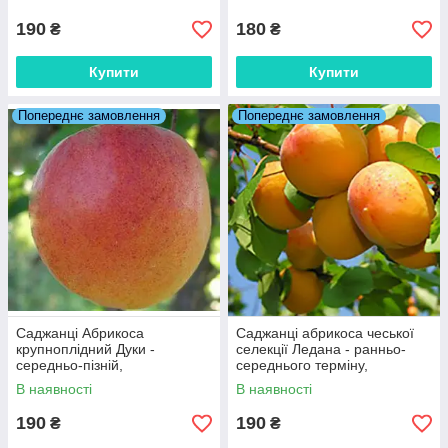
190
180
₴
₴
Купити
Купити
Попереднє замовлення
Попереднє замовлення
Саджанці Абрикоса
Саджанці абрикоса чеської
крупноплідний Дуки -
селекції Ледана - ранньо-
середньо-пізній,
середнього терміну,
великоплідний, урожайний
зимостійкий, невибагливий.
В наявності
В наявності
190
190
₴
₴