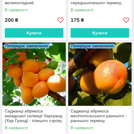
великоплідний,
середньопізнього терміну,
високоврожайний
великий, зимостійкий.
В наявності
В наявності
200
175
₴
₴
Купити
Купити
Попереднє замовлення
Попереднє замовлення
Саджанці абрикоса
Саджанці абрикоса
канадської селекції Харгранд
мелітопольського раннього -
(Хар Гранд) - пізнього строку,
раннього терміну,
зимостійкий, невибагливий.
зимостійкий, солодкий.
В наявності
В наявності