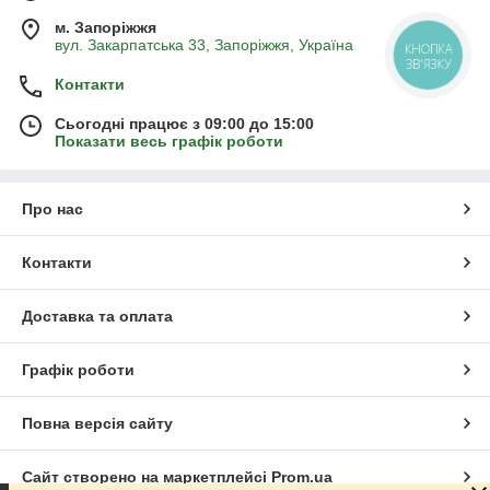
нашому інтернет-магазині з доставкою поштою.
м. Запоріжжя
вул. Закарпатська 33, Запоріжжя, Україна
КНОПКА
ЗВ'ЯЗКУ
Контакти
Переваги ранніх, середньо-пізніх і пізніх
сортів абрикоса
Сьогодні працює з 09:00 до 15:00
Показати весь графік роботи
Представлені в даному розділі ранні, середньо-пізні і пізні
саджанці абрикоса різних сортів, які надаються прямо з
розплідника поштою, мають ряд істотних переваг перед
Про нас
іншими саджанцями аналогічних культур:
дерева володіють хорошою врожайністю протягом
Контакти
тривалого періоду часу;
характеризуються підвищеною витривалістю, а також
стійкістю до негативного впливу хвороб і комах;
Доставка та оплата
мають плоди правильної форми, які
характеризуються відмінними смаковими якостями.
Графік роботи
Повна версія сайту
Купівля саджанців з розплідника
поштою
Сайт створено на маркетплейсі
Prom.ua