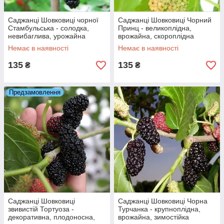
Саджанці Шовковиці чорної
Саджанці Шовковиці Чорний
Стамбульська - солодка,
Принц - великоплідна,
невибаглива, урожайна
врожайна, скороплідна
Немає в наявності
Немає в наявності
135
135
₴
₴
Предзамовлення
Саджанці Шовковиці
Саджанці Шовковиці Чорна
звивистій Тортуоза -
Турчанка - крупноплідна,
декоративна, плодоносна,
врожайна, зимостійка