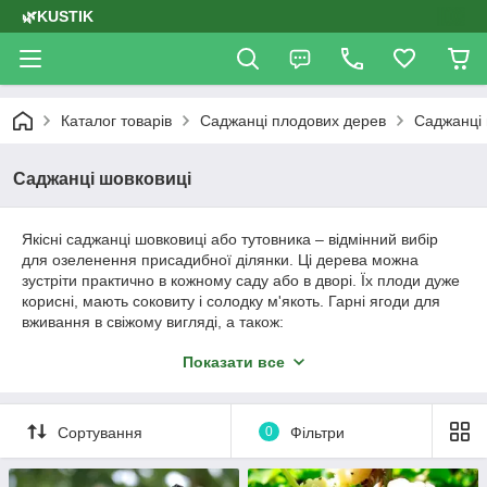
🌿KUSTIK
Каталог товарів
Саджанці плодових дерев
Саджанці 
Саджанці шовковиці
Якісні саджанці шовковиці або тутовника – відмінний вибір
для озеленення присадибної ділянки. Ці дерева можна
зустріти практично в кожному саду або в дворі. Їх плоди дуже
корисні, мають соковиту і солодку м'якоть. Гарні ягоди для
вживання в свіжому вигляді, а також:
містять вітаміни і мінерали, корисні для здоров'я;
Показати все
використовуються для продажу;
очищають організм від токсинів і зміцнюють імунітет;
Сортування
0
Фільтри
застосовуються для виготовлення спиртних наливок і
додати вино.