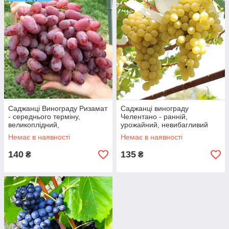
Стійкі до морозів;
Вирощуються в невибагливих умовах.
Дозрівання ягід винних культур відбувається досить швидко.
Купити саджанці винного винограду в Україні можна за
прийнятною та вигідною ціною. Перші різновиди мають
необхідні показники кислотності та цукристості.
Терміни дозрівання плодів:
Збереження;
Дуже ранні;
Саджанці Винограду Ризамат
Саджанці винограду
- середнього терміну,
Челентано - ранній,
Перші;
великоплідний,
урожайний, невибагливий
Середні;
морозостійкий
Немає в наявності
Немає в наявності
Пізні.
140
135
₴
₴
З них виробляються гармонійні смачні вина. Купити саджанці
винних сортів винограду можна за недорогою ціною. За
невеликих грошових вкладень можна отримати надалі
високоякісний алкогольний напій.