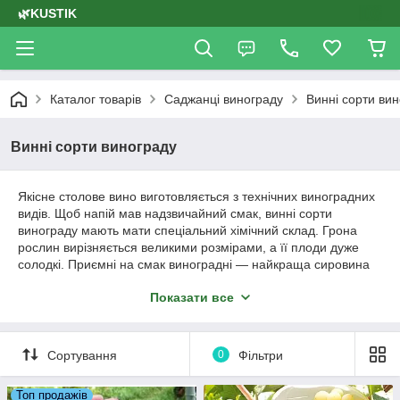
🌿KUSTIK
Каталог товарів
Саджанці винограду
Винні сорти ви
Винні сорти винограду
Якісне столове вино виготовляється з технічних виноградних
видів. Щоб напій мав надзвичайний смак, винні сорти
винограду мають мати спеціальний хімічний склад. Грона
рослин вирізняється великими розмірами, а її плоди дуже
солодкі. Приємні на смак виноградні — найкраща сировина
для отримання високоякісного алкогольного напою.
Показати все
Особливості
Саджанці для виноробства:
Сортування
0
Фільтри
Не ушкоджуються грибковими інфекціями;
Мають соковиту ягоду;
Топ продажів