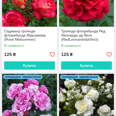
Саджанці троянди
Троянда флорибунда Ред
флорибунда Мідсаммер
Леонардо да Вінчі
(Rose Midsummer)
(RedLeonardodaVinci)
В наявності
В наявності
125
125
₴
₴
Купити
Купити
попереднє замовлення
попереднє замовлення