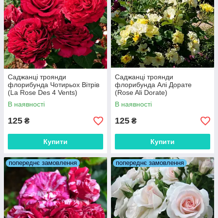
Саджанці троянди
Саджанці троянди
флорибунда Чотирьох Вітрів
флорибунда Алі Дорате
(La Rose Des 4 Vents)
(Rose Ali Dorate)
В наявності
В наявності
125
125
₴
₴
Купити
Купити
попереднє замовлення
попереднє замовлення