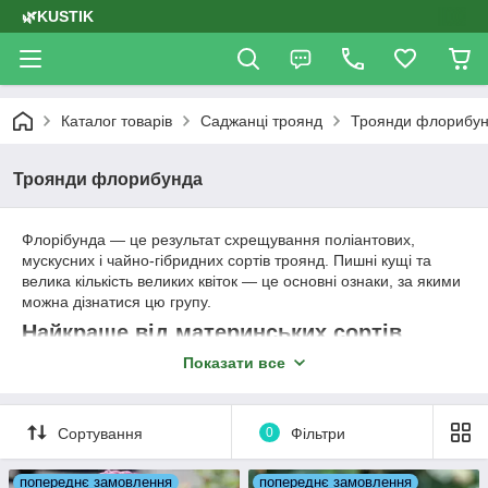
🌿KUSTIK
Каталог товарів
Саджанці троянд
Троянди флорибу
Троянди флорибунда
Флорібунда — це результат схрещування поліантових,
мускусних і чайно-гібридних сортів троянд. Пишні кущі та
велика кількість великих квіток — це основні ознаки, за якими
можна дізнатися цю групу.
Найкраще від материнських сортів
Показати все
Саджанці троянди флорібунда взяли від своїх батьків
найкращі якості, які дають їм змогу:
Сортування
0
Фільтри
добре переносити мороз, навіть найсильніший;
успішно протистояти захворюванням і впливу
попереднє замовлення
попереднє замовлення