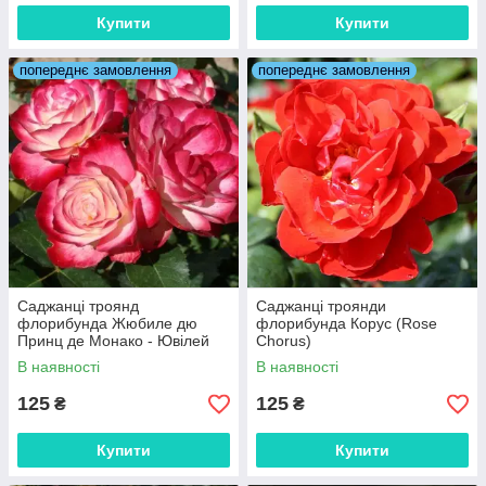
Купити
Купити
попереднє замовлення
попереднє замовлення
Саджанці троянд
Саджанці троянди
флорибунда Жюбиле дю
флорибунда Корус (Rose
Принц де Монако - Ювілей
Chorus)
Принца Монако (Jubile du
В наявності
В наявності
Prince de Monaco)
125
125
₴
₴
Купити
Купити