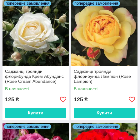
попереднє замовлення
попереднє замовлення
Саджанці троянди
Саджанці троянди
флорибунда Крем Абунданс
флорибунда Лампіон (Rose
(Rose Cream Abundance)
Lampion)
В наявності
В наявності
125
125
₴
₴
Купити
Купити
попереднє замовлення
попереднє замовлення