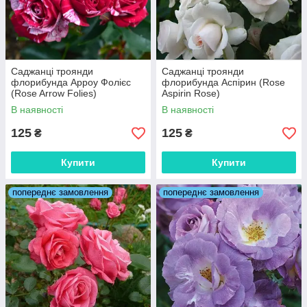
Саджанці троянди
Саджанці троянди
флорибунда Арроу Фолієс
флорибунда Аспірин (Rose
(Rose Arrow Folies)
Aspirin Rose)
В наявності
В наявності
125
125
₴
₴
Купити
Купити
попереднє замовлення
попереднє замовлення