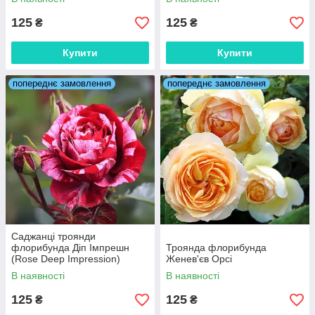
125
125
₴
₴
Купити
Купити
попереднє замовлення
попереднє замовлення
Саджанці троянди
флорибунда Діп Імпрешн
Троянда флорибунда
(Rose Deep Impression)
Женев'єв Орсі
В наявності
В наявності
125
125
₴
₴