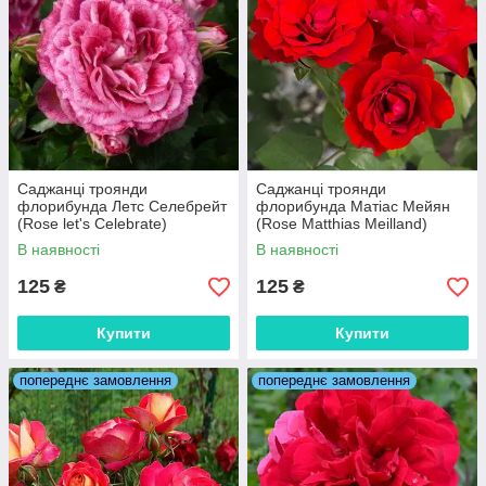
Саджанці троянди
Саджанці троянди
флорибунда Летс Селебрейт
флорибунда Матіас Мейян
(Rose let's Celebrate)
(Rose Matthias Meilland)
В наявності
В наявності
125
125
₴
₴
Купити
Купити
попереднє замовлення
попереднє замовлення