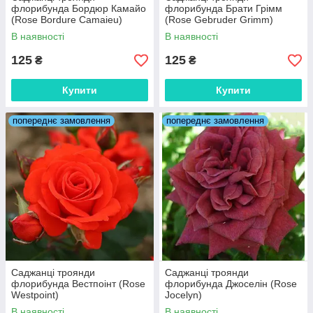
флорибунда Бордюр Камайо
флорибунда Брати Грімм
(Rose Bordure Camaieu)
(Rose Gebruder Grimm)
В наявності
В наявності
125
125
₴
₴
Купити
Купити
попереднє замовлення
попереднє замовлення
Саджанці троянди
Саджанці троянди
флорибунда Вестпоінт (Rose
флорибунда Джоселін (Rose
Westpoint)
Jocelyn)
В наявності
В наявності