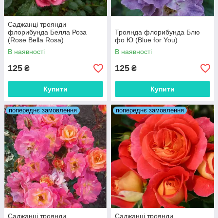
Саджанці троянди
флорибунда Белла Роза
Троянда флорибунда Блю
(Rose Bella Rosa)
фо Ю (Blue for You)
В наявності
В наявності
125
125
₴
₴
Купити
Купити
попереднє замовлення
попереднє замовлення
Саджанці троянди
Саджанці троянди