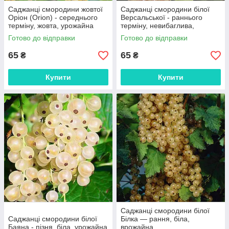
Саджанці смородини жовтої
Саджанці смородини білої
Оріон (Orion) - середнього
Версальської - раннього
терміну, жовта, урожайна
терміну, невибаглива,
урожайна
Готово до відправки
Готово до відправки
65
65
₴
₴
Купити
Купити
Саджанці смородини білої
Саджанці смородини білої
Білка — рання, біла,
Баяна - пізня, біла, урожайна
врожайна