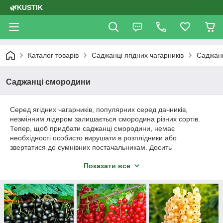
🌿KUSTIK
Каталог товарів
Саджанці ягідних чагарників
Саджан
Саджанці смородини
Серед ягідних чагарників, популярних серед дачників,
незмінним лідером залишається смородина різних сортів.
Тепер, щоб придбати саджанці смородини, немає
необхідності особисто вирушати в розплідники або
звертатися до сумнівних постачальникам. Досить
переглянути наш каталог та замовити саджанці смородини
Показати все
поштою, вказавши необхідну кількість рослин для вашого
саду.
Навіть якщо ви любитель екзотичних рослин, купити саджанці
смородини в Україні все-таки варто, адже вони як не можна
краще пристосовані до нашого клімату і гарантовано
переживуть навіть дуже холодну зиму. Різноманітність сортів,