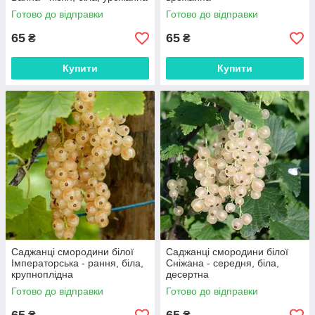
Готово до відправки
Готово до відправки
65
65
₴
₴
Купити
Купити
Саджанці смородини білої
Саджанці смородини білої
Імператорська - рання, біла,
Сніжана - середня, біла,
крупноплідна
десертна
Готово до відправки
Готово до відправки