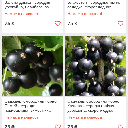
Зелена димка - середня,
Блакестон - середньо-пізня,
урожайна, невибаглива.
солодка, скороплодная
Немає в наявності
Немає в наявності
75
75
₴
₴
Саджанці смородини чорної
Саджанці смородини чорної
Пігмей - середня,
Казкова - середньо-пізня,
невибаглива, зимостійка
урожайна, скороплодная
Немає в наявності
Немає в наявності
75
75
₴
₴