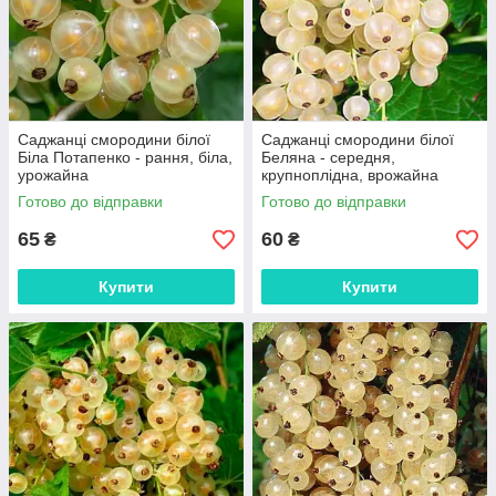
Саджанці смородини білої
Саджанці смородини білої
Біла Потапенко - рання, біла,
Беляна - середня,
урожайна
крупноплідна, врожайна
Готово до відправки
Готово до відправки
65
60
₴
₴
Купити
Купити