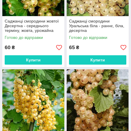
Саджанці смородини жовтої
Саджанці смородини
Десертна - середнього
Уральська біла - раннє, біла,
терміну, жовта, урожайна
десертна
Готово до відправки
Готово до відправки
60
65
₴
₴
Купити
Купити