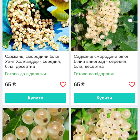
оптом і в роздріб роблять нас відмінним партнером для будь-
якого покупця. Додатково наш інтернет-магазин надає
послуги кваліфікованих консультантів, які підкажуть, як
правильно пересадити саджанці і забезпечити їм сприятливі
умови для росту і розвитку.
Саджанці смородини білої
Саджанці смородини білої
Уайт Холландер - середня,
Білий виноград - середня,
біла, десертна
біла, десертна
Готово до відправки
Готово до відправки
65
65
₴
₴
Купити
Купити