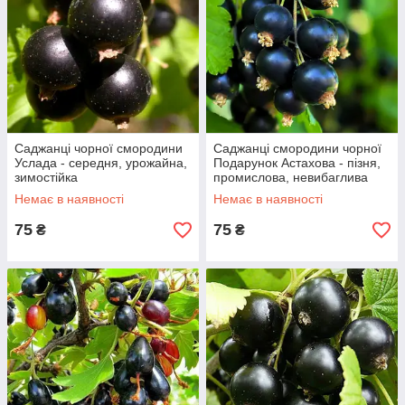
Саджанці чорної смородини
Саджанці смородини чорної
Услада - середня, урожайна,
Подарунок Астахова - пізня,
зимостійка
промислова, невибаглива
Немає в наявності
Немає в наявності
75
75
₴
₴