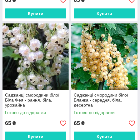
65
65
₴
₴
Купити
Купити
Саджанці смородини білої
Саджанці смородини білої
Біла Фея - рання, біла,
Бланка - середня, біла,
урожайна
десертна
Готово до відправки
Готово до відправки
65
65
₴
₴
Купити
Купити