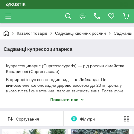
🌿KUSTIK
Каталог товарів
Саджанці хвойних рослин
Саджанці 
Саджанці купрессоципариса
Купрессоципарис (Cupressocyparis) — рід рослин сімейства
Кипарисові (Cupressaceae).
В природі існує всього один вид — к. Лейланда. Це
вічнозелене колоновидна дерево висотою до 20 м Крона у
нього густа і симетрична, пагони звисають вниз. Росте дуже
швидко — до 1,5 м в рік. Хвоїнки за формою і кольором схожі
Показати все
як у кипарисовика, але при розтиранні видають більш
слабкий аромат. Шишки невеликі, покриті лусочками.
Купрессоципарисы у загальному і цілому невибагливі.
Сортування
0
Фільтри
Можуть рости в тіні, легко переносять посуху, добре ростуть
навіть на бідних грунтах. Але щоб вони розкрили весь свій
потенціал, садити їх краще на родючих, помірно зволожених