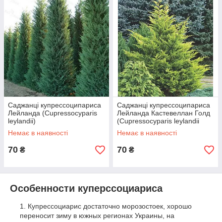
грунтах. І зрідка поливати — особливо це стосується молодих
рослин.
Єдиний недолік цієї рослини — теплолюбивость. Він відмінно
росте в Криму і на Чорноморському узбережжі Кавказу, а от у
більш холодних регіонах гине: -21 оС для нього критична
температура.
Саджанці купрессоципариса
Саджанці купрессоципариса
Лейланда (Cupressocyparis
Лейланда Кастевеллан Голд
leylandii)
(Cupressocyparis leylandii
Castlewellan Gold)
Немає в наявності
Немає в наявності
70
70
₴
₴
Особенности куперссоциариса
Купрессоциарис достаточно морозостоек, хорошо
переносит зиму в южных регионах Украины, на