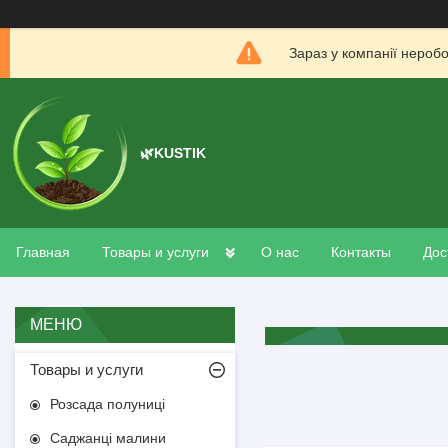
Зараз у компанії нероб
🌿KUSTIK
Главная
Товары и услуги
О нас
Контакты
Дос
Товары и услуги
Розсада полуниці
Саджанці малини