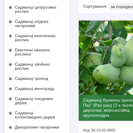
Саджанці цитрусових
рослин
Саджанці ягідних
чагарників
Саджанці екзотичних
рослин
Екзотичні кімнатні
рослини
Саджанці хвойних
рослин
Саджанці троянд
Саджанці винограду
Саджанці плодових
Саджанці Азимины трило
дерев
Пау" (Pau pau) (2-х льотка
двуполая, морозостійка,
Саджанці
крупноплідна
колоновидних дерев
Декоративні чагарники
30-22-02-0002