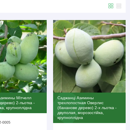
Азимины Мітчелл
Саджанці Азимины
дерево) 2-льотка -
трехлопостная Оверлис
ка, крупноплідна
(бананове дерево) 2-х льотка -
двуполая, морозостійка,
крупноплідна
2-0005