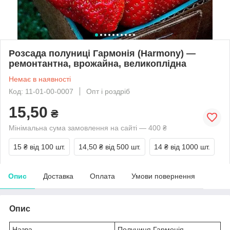
Розсада полуниці Гармонія (Harmony) —
ремонтантна, врожайна, великоплідна
Немає в наявності
Код: 11-01-00-0007
Опт і роздріб
15,50
₴
Мінімальна сума замовлення на сайті — 400 ₴
15 ₴
від 100 шт.
14,50 ₴
від 500 шт.
14 ₴
від 1000 шт.
Опис
Доставка
Оплата
Умови повернення
Опис
Назва
Полуниця Гармонія