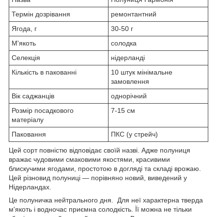
Термін дозрівання
ремонтантний
Ягода, г
30-50 г
М'якоть
солодка
Селекція
нідерланді
Кількість в пакованні
10 штук мінімальне
замовлення
Вік саджанців
однорічний
Розмір посадкового
7-15 см
матеріалу
Паковання
ПКС (у стрейч)
Цей сорт повністю відповідає своїй назві. Адже полуниця
вражає чудовими смаковими якостями, красивими
блискучими ягодами, простотою в догляді та складі врожаю.
Цей різновид полуниці — порівняно новий, виведений у
Нідерландах.
Це полуничка нейтрального дня. Для неї характерна тверда
м'якоть і водночас приємна солодкість. Її можна не тільки