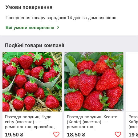
Умови повернення
Повернення товару впродовж 14 днів за домовленістю
Всі умови повернення
Подібні товари компанії
Розсада полуниці Чудо
Розсада полуниці Ксанте
Розс
світу (касетна) —
(Xante) (касетна) —
Кабр
ремонтантна, врожайна,
ремонтантна,
(кас
солодка
великоплідна, соковита
круп
19,50
18,50
19
₴
₴