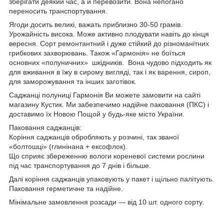
зберігати деякий час, а й перевозити. Вона непогано
переносить транспортування.
Ягоди досить великі, важать приблизно 30-50 грамів.
Урожайність висока. Може активно плодувати навіть до кінця
вересня. Сорт ремонтантний і дуже стійкий до різноманітних
грибкових захворювань. Також «Гармонія» не боїться
основних «полуничних» шкідників. Вона чудово підходить як
для вживання в їжу в сирому вигляді, так і як варення, сироп,
для заморожування та інших заготівок.
Саджанці полуниці Гармонія Ви можете замовити на сайті
магазину Кустик. Ми забезпечимо надійне паковання (ПКС) і
доставимо їх Новою Пощой у будь-яке місто України.
Паковання саджанців:
Коріння саджанців обробляють у розчині, так званої
«болтошці» (глинінана + ексофлок).
Що сприяє збереженню вологи кореневої системи рослини
під час транспортування до 7 днів і більше.
Далі коріння саджанців упаковують у пакет і щільно палітують.
Паковання герметичне та надійне.
Мінімальне замовлення розсади — від 10 шт. одного сорту.