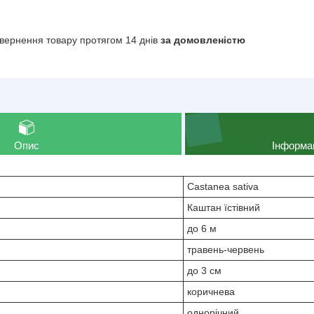
вернення товару протягом 14 днів
за домовленістю
Опис
Інформа
Castanea sativa
Каштан їстівний
до 6 м
травень-червень
до 3 см
коричнева
однорічний