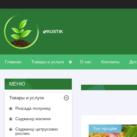
🌿KUSTIK
Главная
Товары и услуги
О нас
Контакты
Дос
Товары и услуги
Розсада полуниці
Саджанці малини
Топ продаж
Саджанці цитрусових
рослин