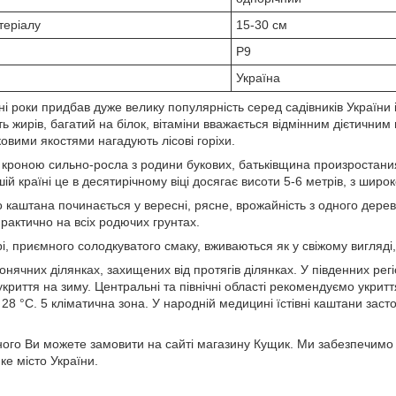
теріалу
15-30 см
Р9
Україна
ні роки придбав дуже велику популярність серед садівників України 
сть жирів, багатий на білок, вітаміни вважається відмінним дієтични
овими якостями нагадують лісові горіхи.
 кроною сильно-росла з родини букових, батьківщина произростани
й країні це в десятирічному віці досягає висоти 5-6 метрів, з широ
 каштана починається у вересні, рясне, врожайність з одного дерев
рактично на всіх родючих грунтах.
і, приємного солодкуватого смаку, вживаються як у свіжому вигляді,
нячних ділянках, захищених від протягів ділянках. У південних рег
укриття на зиму. Центральні та північні області рекомендуємо укритт
 28 °С. 5 кліматична зона. У народній медицині їстівні каштани зас
ного Ви можете замовити на сайті магазину Кущик. Ми забезпечимо 
е місто України.