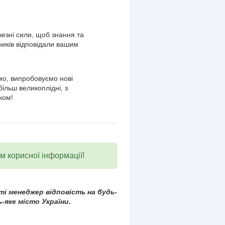
езні сили, щоб знання та
ників відповідали вашим
о, випробовуємо нові
більш великоплідні, з
ком!
ум корисної інформації!
і менеджер відповість на будь-
-яке місто України.