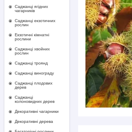
Саджанці ягідних
чагарників
Саджанці екзотичних
рослин
Екзотичні кімнатні
рослини
Саджанці хвойних
рослин
Саджанці троянд
Саджанці винограду
Саджанці плодових
дерев
Саджанці
колоновидних дерев
Декоративні чагарники
Декоративні дерева
Багаторічні рослини