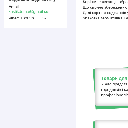
Коріння саджанців оброб
Що сприяє збереженню в
kustikdoma@gmail.com
Далі коріння саджанців 
+380981111571
Упаковка гермитична і н
Товари для 
У нас предста
городників і с
професіоналів