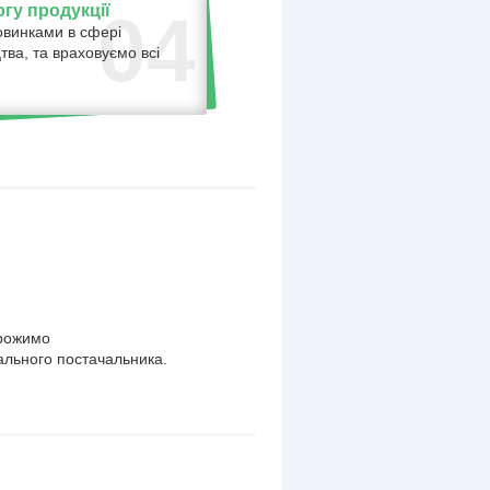
гу продукції
04
овинками в сфері
тва, та враховуємо всі
орожимо
ального постачальника.