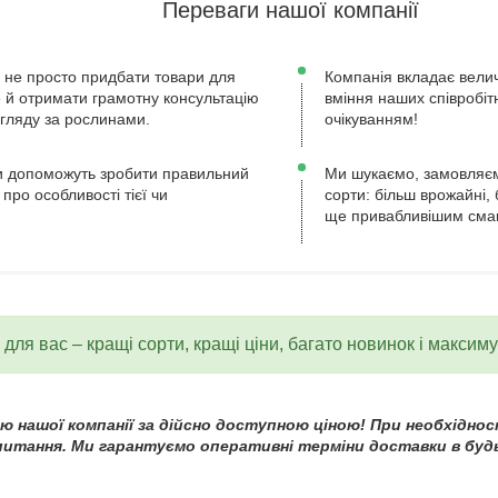
Переваги нашої компанії
 не просто придбати товари для
Компанія вкладає велич
ле й отримати грамотну консультацію
вміння наших співробіт
огляду за рослинами.
очікуванням!
 допоможуть зробити правильний
Ми шукаємо, замовляєм
 про особливості тієї чи
сорти: більш врожайні, 
ще привабливішим сма
для вас – кращі сорти, кращі ціни, багато новинок і максим
 нашої компанії за дійсно доступною ціною! При необхідност
 питання. Ми гарантуємо оперативні терміни доставки в будь