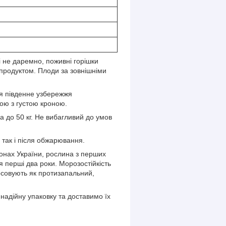
і не даремно, поживні горішки
м продуктом. Плоди за зовнішніми
я південне узбережжя
кою з густою кроною.
а до 50 кг. Не вибагливий до умов
 так і після обжарювання.
іонах України, рослина з перших
я перші два роки. Морозостійкість
тосовують як протизапальний,
надійну упаковку та доставимо їх