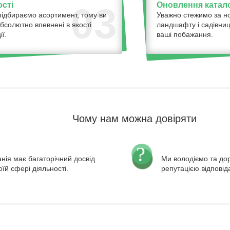
ості
Оновлення катало
03
ідбираємо асортимент, тому ви
Уважно стежимо за н
бсолютно впевнені в якості
ландшафту і садівниц
ї.
ваші побажання.
Чому нам можна довіряти
нія має багаторічний досвід
Ми володіємо та д
оїй сфері діяльності.
репутацією відповід