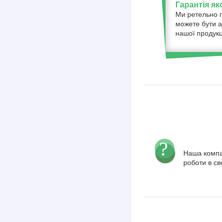
Гарантія як
Ми ретельно п
можете бути а
нашої продукці
Наша компа
роботи в св