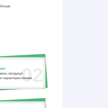
більше.
02
ент
вань продукції
ними характеристиками.