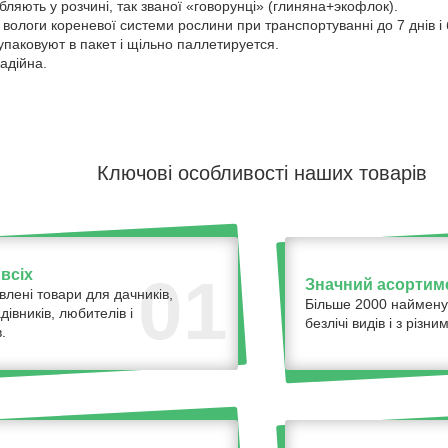
ляють у розчині, так званої «говорунці» (глиняна+экофлок).
ологи кореневої системи рослини при транспортуванні до 7 днів і 
упаковуют в пакет і щільно паллетируется.
адійна.
Ключові особливості наших товарів
всіх
01
Значний асортим
влені товари для дачників,
Більше 2000 наймену
адівників, любителів і
безлічі видів і з різ
.