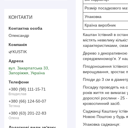
Розмір посадкового ма
Упаковка
КОНТАКТИ
Країна виробник
Каштан їстівний в остан
Олександр
містять невелику кількі
характеристиками, смак
🌿KUSTIK
Дерево з декоративною
середземномор'я. У наші
Плодоношення їстівного
вул. Закарпатська 33,
вирощування, зростає п
Запоріжжя, Україна
Плоди до 3 см в діаметр
Посадку проводять на со
+380 (98) 111-15-71
років життя не вимагає 
Владислав
дорослої рослини - 25 -
+380 (66) 124-50-07
кровоспинний засіб.
Тетяна
Саджанці Каштану їстів
+380 (63) 201-22-83
Новою Поштою у будь як
Олена
Упаковка саджанця: