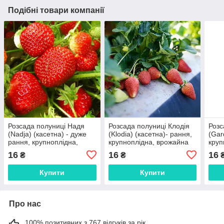
Подібні товари компанії
Розсада полуниці Надя
Розсада полуниці Клодія
Розс
(Nadja) (касетна) - дуже
(Klodia) (касетна)- рання,
(Gar
рання, крупноплідна,
крупноплідна, врожайна
круп
врожайна
16
16
16
₴
₴
Купити
Купити
Про нас
100% позитивних з 767 відгуків за рік