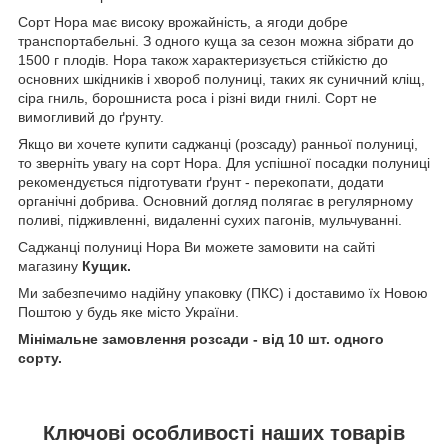
Сорт Нора має високу врожайність, а ягоди добре
транспортабельні. З одного куща за сезон можна зібрати до
1500 г плодів. Нора також характеризується стійкістю до
основних шкідників і хвороб полуниці, таких як суничний кліщ,
сіра гниль, борошниста роса і різні види гнилі. Сорт не
вимогливий до ґрунту.
Якщо ви хочете купити саджанці (розсаду) ранньої полуниці,
то зверніть увагу на сорт Нора. Для успішної посадки полуниці
рекомендується підготувати ґрунт - перекопати, додати
органічні добрива. Основний догляд полягає в регулярному
поливі, підживленні, видаленні сухих пагонів, мульчуванні.
Саджанці полуниці Нора Ви можете замовити на сайті
магазину
Кущик.
Ми забезпечимо надійну упаковку (ПКС) і доставимо їх Новою
Поштою у будь яке місто України.
Мінімальне замовлення розсади - від 10 шт. одного
сорту.
Ключові особливості наших товарів