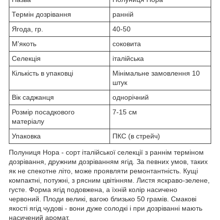
Термін дозрівання
ранній
Ягода, гр.
40-50
М'якоть
соковита
Селекція
італійська
Кількість в упаковці
Мінімальне замовлення 10
штук
Вік саджанця
однорічний
Розмір посадкового
7-15 см
матеріалу
Упаковка
ПКС (в стрейч)
Полуниця Нора - сорт італійської селекції з раннім терміном
дозрівання, дружним дозріванням ягід. За певних умов, таких
як не спекотне літо, може проявляти ремонтантність. Кущі
компактні, потужні, з рясним цвітінням. Листя яскраво-зелене,
густе. Форма ягід подовжена, а їхній колір насичено
червоний. Плоди великі, вагою близько 50 грамів. Смакові
якості ягід чудові - вони дуже солодкі і при дозріванні мають
насичений аромат.