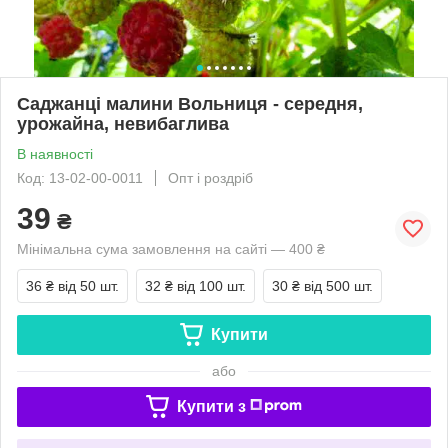
Саджанці малини Вольниця - середня,
урожайна, невибаглива
В наявності
Код: 13-02-00-0011
Опт і роздріб
39
₴
Мінімальна сума замовлення на сайті — 400 ₴
36 ₴
від 50 шт.
32 ₴
від 100 шт.
30 ₴
від 500 шт.
Купити
або
Купити з