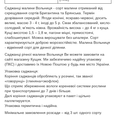
Саджанці малини Вольниця - сорт малини отриманий від
схрещування сортів Бригантина та Брянська. Термін
дозрівання середній. Ягоди конічні, яскраво-червоні, досить
великі, масою 3 - 4 г, іноді до 5 р. Смак збалансований, кисло-
солодкий, м'якоть ніжна. Врожайність висока – до 4 кг з куща.
Кущі висотою 1,5 – 1,8 м, пагони міцні, прямостоячі,
слабошипуваті. Можна вирощувати без шпалери. Сорт
характеризується доброю морозостійкістю. Малина Вольниця
- відмінний сорт для дачної ділянки.
Саджанці річної малини Вольниця Ви можете замовити на
сайті магазину Кущик. Ми забезпечимо надійну упаковку
(ПКС) і доставимо їх Новою Поштою у будь яке місто України.
Упаковка саджанця:
Коріння саджанців обробляють у розчині, так званої
«говорунці» (глиняна+экофлок).
Що сприяє збереженню вологи кореневої системи рослини
при транспортуванні до 7 днів і більше.
Далі коріння саджанців упаковуют в пакет і щільно
паллетируется.
Упаковка гермитична і надійна.
Мінімальне замовлення розсади – від 3 шт. одного сорту.