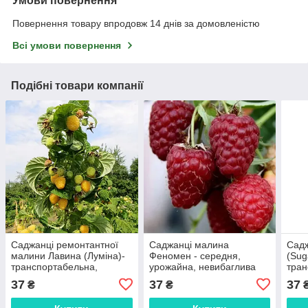
Умови повернення
Повернення товару впродовж 14 днів за домовленістю
Всі умови повернення
Подібні товари компанії
Саджанці ремонтантної
Саджанці малина
Садж
малини Лавина (Луміна)-
Феномен - середня,
(Sug
транспортабельна,
урожайна, невибаглива
тран
невибаглива, урожайна
неви
37
37
37
₴
₴