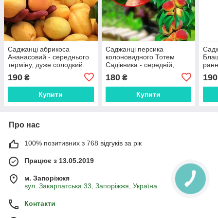
Саджанці абрикоса
Саджанці персика
Садж
Ананасовий - середнього
колоновидного Тотем
Блаш
терміну, дуже солодкий.
Садівника - середній,
ранн
великоплідний, солодкий
соло
190
180
190
₴
₴
Купити
Купити
Про нас
100% позитивних з 768 відгуків за рік
Працює з 13.05.2019
м. Запоріжжя
вул. Закарпатська 33, Запоріжжя, Україна
Контакти