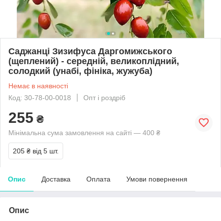
Саджанці Зизифуса Даргомижського
(щеплений) - середній, великоплідний,
солодкий (унабі, фініка, жужуба)
Немає в наявності
Код: 30-78-00-0018
Опт і роздріб
255
₴
Мінімальна сума замовлення на сайті — 400 ₴
205 ₴
від 5 шт.
Опис
Доставка
Оплата
Умови повернення
Опис