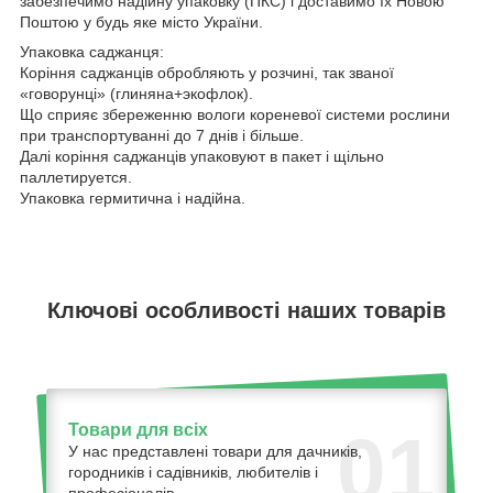
забезпечимо надійну упаковку (ПКС) і доставимо їх Новою
Поштою у будь яке місто України.
Упаковка саджанця:
Коріння саджанців обробляють у розчині, так званої
«говорунці» (глиняна+экофлок).
Що сприяє збереженню вологи кореневої системи рослини
при транспортуванні до 7 днів і більше.
Далі коріння саджанців упаковуют в пакет і щільно
паллетируется.
Упаковка гермитична і надійна.
Ключові особливості наших товарів
Товари для всіх
01
У нас представлені товари для дачників,
городників і садівників, любителів і