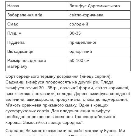
Назва
Зизифус Даргомижського
Забарвлення ягід
світло-коричнева
Смак
солодкий
Плід, м
30-35
Підщепа
прищепленої
Вік саджанця
однорічний
Розмір посадкового
50-100 см
матеріалу
Сорт середнього терміну дозрівання (кінець серпня).
Саджанці зизифуса плодоносять на другий рік. Плоди
зизифуса великі 30 - 35гр., овальної форми, світло-коричневі,
високі смакові показники, солодкі. Дерево зизифуса середньої
величини, швидкоросла, продуктивна, стійка до підмерзання.
М'якоть оранжева приємного смаку. Один з кращих
сухофруктовых сортів. Для плодоношення зизифусу
необхідно перехресне запилення.Транспортабельність
хороша. Зимостійкість вище середньої.
Саджанці Ви можете замовити на сайті магазину Кущик. Ми