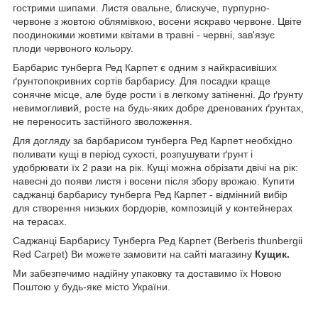
гострими шипами. Листя овальне, блискуче, пурпурно-
червоне з жовтою облямівкою, восени яскраво червоне. Цвіте
поодинокими жовтими квітами в травні - червні, зав'язує
плоди червоного кольору.
Барбарис тунберга Ред Карпет є одним з найкрасивіших
ґрунтопокривних сортів барбарису. Для посадки краще
сонячне місце, але буде рости і в легкому затіненні. До ґрунту
невимогливий, росте на будь-яких добре дренованих ґрунтах,
не переносить застійного зволоження.
Для догляду за барбарисом тунберга Ред Карпет необхідно
поливати кущі в період сухості, розпушувати ґрунт і
удобрювати їх 2 рази на рік. Кущі можна обрізати двічі на рік:
навесні до появи листя і восени після збору врожаю. Купити
саджанці барбарису тунберга Ред Карпет - відмінний вибір
для створення низьких бордюрів, композицій у контейнерах
на терасах.
Саджанці Барбарису Тунберга Ред Карпет (Berberis thunbergii
Red Carpet) Ви можете замовити на сайті магазину
Кущик.
Ми забезпечимо надійну упаковку та доставимо їх Новою
Поштою у будь-яке місто України.