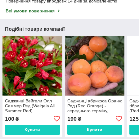
Повернення товару впродовж 14 днів за домовленістю
Всі умови повернення
Подібні товари компанії
Саджанці Вейгели Олл
Саджанці абрикоса Оранж
Садж
Саммер Ред (Weigela All
Ред (Red Orange) -
гібр
Summer Red)
середнього терміну,
(Red 
солодкий,
100
190
125
₴
₴
транспортабельний,
зимостійкий
Купити
Купити