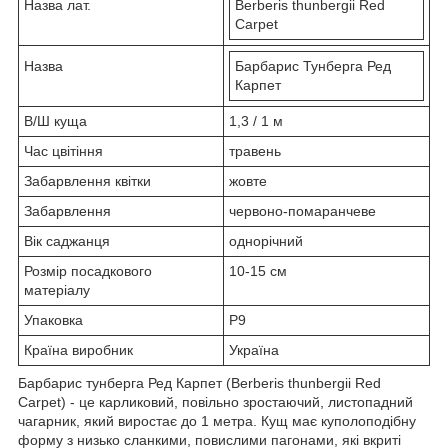
Назва лат.
Berberis thunbergii Red
Carpet
Назва
Барбарис Тунберга Ред
Карпет
В/Ш куща
1,3 / 1 м
Час цвітіння
травень
Забарвлення квітки
жовте
Забарвлення
червоно-помаранчеве
Вік саджанця
однорічний
Розмір посадкового
10-15 см
матеріалу
Упаковка
Р9
Країна виробник
Україна
Барбарис тунберга Ред Карпет (Berberis thunbergii Red
Carpet) - це карликовий, повільно зростаючий, листопадний
чагарник, який виростає до 1 метра. Кущ має куполоподібну
форму з низько сланкими, повислими пагонами, які вкриті