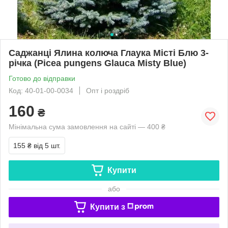
Саджанці Ялина колюча Глаука Місті Блю 3-
річка (Picea pungens Glauca Misty Blue)
Готово до відправки
Код: 40-01-00-0034
Опт і роздріб
160
₴
Мінімальна сума замовлення на сайті — 400 ₴
155 ₴
від 5 шт.
Купити
або
Купити з