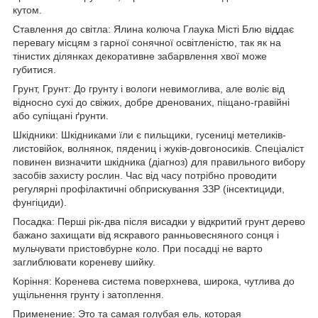
кутом.
Ставлення до світла: Ялина колюча Глаука Місті Блю віддає
перевагу місцям з гарної сонячної освітленістю, так як на
тінистих ділянках декоративне забарвлення хвої може
губитися.
Грунт, Грунт: До грунту і вологи невимоглива, але воліє від
відносно сухі до свіжих, добре дренованих, піщано-гравійні
або супіщані ґрунти.
Шкідники: Шкідниками їли є пильщики, гусениці метеликів-
листовійок, волнянок, пядениц і жуків-довгоносиків. Спеціаліст
повинен визначити шкідника (діагноз) для правильного вибору
засобів захисту рослин. Час від часу потрібно проводити
регулярні профілактичні обприскування ЗЗР (інсектициди,
фунгіциди).
Посадка: Перші рік-два після висадки у відкритий грунт дерево
бажано захищати від яскравого ранньовесняного сонця і
мульчувати пристовбурне коло. При посадці не варто
заглиблювати кореневу шийку.
Коріння: Коренева система поверхнева, широка, чутлива до
ущільнення грунту і затоплення.
Применение: Это та самая голубая ель, которая