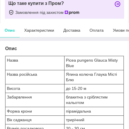
Що таке купити з Пром?
Замовлення під захистом
Опис
Характеристики
Доставка
Оплата
Умови п
Опис
Назва
Picea pungens Glauca Misty
Blue
Назва російська
Ялина колюча Глаука Місті
Блю
Висота
до 15-20 м
Забарвлення
блакитна з сріблястим
нальотом
Форма крони
пірамідальна
Вік саджанця
трирічний
Розмір посадкового
20 - 30 см