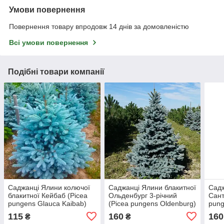
Умови повернення
Повернення товару впродовж 14 днів за домовленістю
Всі умови повернення
Подібні товари компанії
Саджанці Ялини колючої
Саджанці Ялини блакитної
Садж
блакитної Кейбаб (Picea
Ольденбург 3-річний
Сант
pungens Glauca Kaibab)
(Picea pungens Oldenburg)
pung
115
160
160
₴
₴