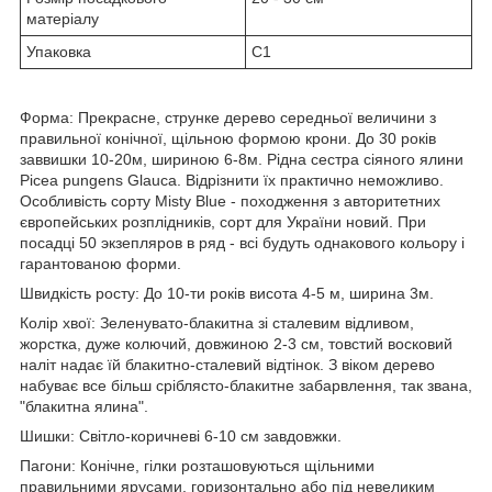
матеріалу
Упаковка
С1
Форма: Прекрасне, струнке дерево середньої величини з
правильної конічної, щільною формою крони. До 30 років
заввишки 10-20м, шириною 6-8м. Рідна сестра сіяного ялини
Picea pungens Glauca. Відрізнити їх практично неможливо.
Особливість сорту Misty Blue - походження з авторитетних
європейських розплідників, сорт для України новий. При
посадці 50 экзепляров в ряд - всі будуть однакового кольору і
гарантованою форми.
Швидкість росту: До 10-ти років висота 4-5 м, ширина 3м.
Колір хвої: Зеленувато-блакитна зі сталевим відливом,
жорстка, дуже колючий, довжиною 2-3 см, товстий восковий
наліт надає їй блакитно-сталевий відтінок. З віком дерево
набуває все більш сріблясто-блакитне забарвлення, так звана,
"блакитна ялина".
Шишки: Світло-коричневі 6-10 см завдовжки.
Пагони: Конічне, гілки розташовуються щільними
правильними ярусами, горизонтально або під невеликим