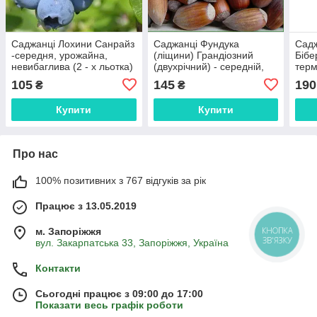
Саджанці Лохини Санрайз
Саджанці Фундука
Садж
-середня, урожайна,
(ліщини) Грандіозний
Бібе
невибаглива (2 - х льотка)
(двухрічний) - середній,
терм
урожайний, невибагливий
неви
105
145
190
₴
₴
Купити
Купити
Про нас
100% позитивних з 767 відгуків за рік
Працює з 13.05.2019
м. Запоріжжя
КНОПКА
ЗВ'ЯЗКУ
вул. Закарпатська 33, Запоріжжя, Україна
Контакти
Сьогодні працює з 09:00 до 17:00
Показати весь графік роботи