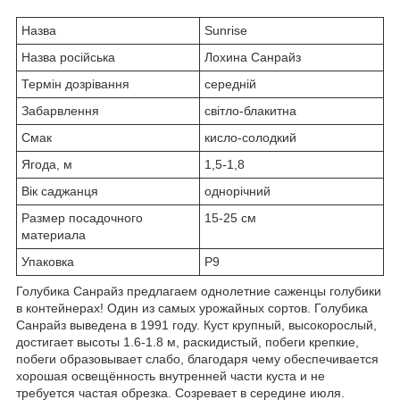
Назва
Sunrise
Назва російська
Лохина Санрайз
Термін дозрівання
середній
Забарвлення
світло-блакитна
Смак
кисло-солодкий
Ягода, м
1,5-1,8
Вік саджанця
однорічний
Размер посадочного
15-25 см
материала
Упаковка
P9
Голубика Санрайз предлагаем однолетние саженцы голубики
в контейнерах! Один из самых урожайных сортов. Голубика
Санрайз выведена в 1991 году. Куст крупный, высокорослый,
достигает высоты 1.6-1.8 м, раскидистый, побеги крепкие,
побеги образовывает слабо, благодаря чему обеспечивается
хорошая освещённость внутренней части куста и не
требуется частая обрезка. Созревает в середине июля.