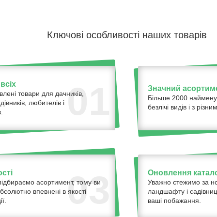
Ключові особливості наших товарів
всіх
01
Значний асортим
влені товари для дачників,
Більше 2000 наймену
адівників, любителів і
безлічі видів і з різ
.
ості
Оновлення катало
03
ідбираємо асортимент, тому ви
Уважно стежимо за н
бсолютно впевнені в якості
ландшафту і садівниц
ї.
ваші побажання.