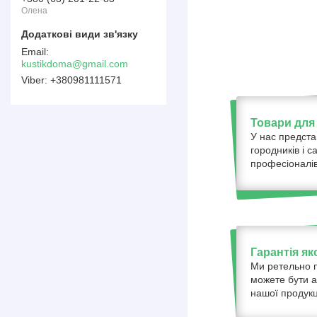
Олена
kustikdoma@gmail.com
+380981111571
Товари для 
У нас предста
городників і с
професіоналів
Гарантія як
Ми ретельно п
можете бути а
нашої продукці