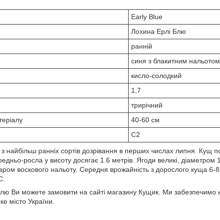
Early Blue
Лохина Ерлі Блю
ранній
синя з блакитним нальотом
кисло-солодкий
1,7
трирічний
теріалу
40-60 см
С2
 з найбільш ранніх сортів дозрівання в перших числах липня. Кущ п
едньо-росла у висоту досягає 1.6 метрів. Ягоди великі, діаметром
аром воскового нальоту. Середня врожайність з дорослого куща 6-8 
С.
лю Ви можете замовити на сайті магазину Кущик. Ми забезпечимо н
е місто України.