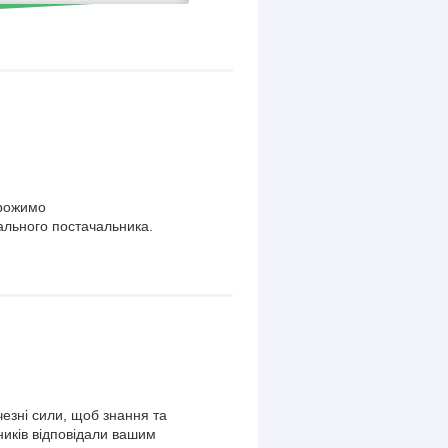
орожимо
ального постачальника.
езні сили, щоб знання та
ників відповідали вашим