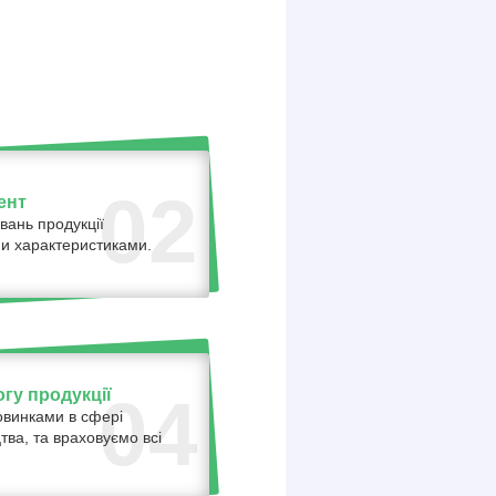
02
ент
вань продукції
ними характеристиками.
гу продукції
04
овинками в сфері
тва, та враховуємо всі