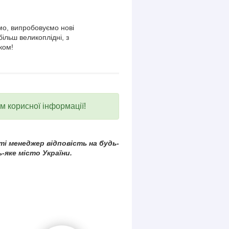
о, випробовуємо нові
більш великоплідні, з
ком!
ум корисної інформації!
і менеджер відповість на будь-
-яке місто України.