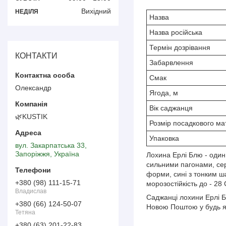
Вихідний
НЕДІЛЯ
Назва
Назва російська
Термін дозрівання
КОНТАКТИ
Забарвлення
Смак
Олександр
Ягода, м
Вік саджанця
🌿KUSTIK
Розмір посадкового ма
Упаковка
вул. Закарпатська 33,
Запоріжжя, Україна
Лохина Ерлі Блю - один
сильними пагонами, сер
форми, сині з тонким ш
+380 (98) 111-15-71
морозостійкість до - 28 
Владислав
Саджанці лохини Ерлі Б
+380 (66) 124-50-07
Новою Поштою у будь як
Тетяна
+380 (63) 201-22-83