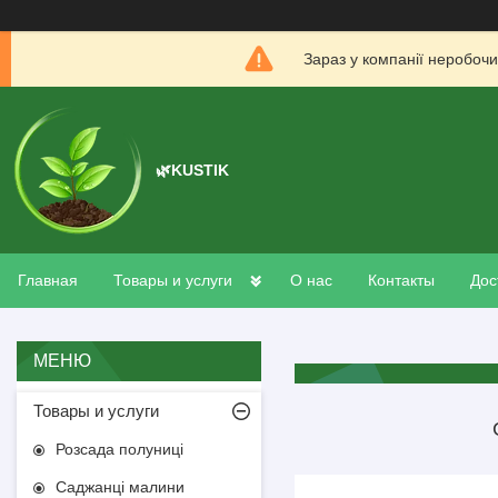
Зараз у компанії неробочи
🌿KUSTIK
Главная
Товары и услуги
О нас
Контакты
Дос
Товары и услуги
Розсада полуниці
Саджанці малини