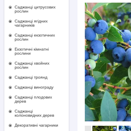
Саджанці цитрусових
рослин
Саджанці ягідних
чагарників
Саджанці екзотичних
рослин
Екзотичні кімнатні
рослини
Саджанці хвойних
рослин
Саджанці троянд
Саджанці винограду
Саджанці плодових
дерев
Саджанці
колоновидних дерев
Декоративні чагарники