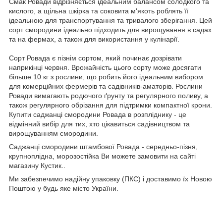
Смак Ровади відрізняється ідеальним балансом солодкого та
кислого, а щільна шкірка та соковита м'якоть роблять її
ідеальною для транспортування та тривалого зберігання. Цей
сорт смородини ідеально підходить для вирощування в садах
та на фермах, а також для використання у кулінарії.
Сорт Ровада є пізнім сортом, який починає дозрівати
наприкінці червня. Врожайність цього сорту може досягати
більше 10 кг з рослини, що робить його ідеальним вибором
для комерційних фермерів та садівників-аматорів. Рослини
Ровади вимагають родючого ґрунту та регулярного поливу, а
також регулярного обрізання для підтримки компактної крони.
Купити саджанці смородини Ровада в розпліднику - це
відмінний вибір для тих, хто цікавиться садівництвом та
вирощуванням смородини.
Саджанці смородини штамбової Ровада - середньо-пізня,
крупноплідна, морозостійка Ви можете замовити на сайті
магазину Кустик..
Ми забезпечимо надійну упаковку (ПКС) і доставимо їх Новою
Поштою у будь яке місто України.