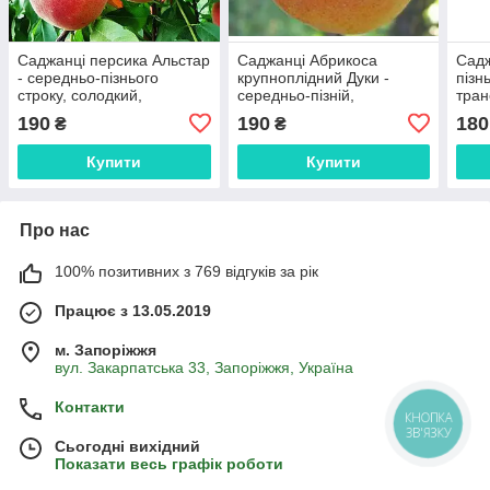
Саджанці персика Альстар
Саджанці Абрикоса
Садж
- середньо-пізнього
крупноплідний Дуки -
пізн
строку, солодкий,
середньо-пізній,
тран
морозостійкий.
великоплідний, урожайний
моро
190
190
180
₴
₴
Купити
Купити
Про нас
100% позитивних з 769 відгуків за рік
Працює з 13.05.2019
м. Запоріжжя
вул. Закарпатська 33, Запоріжжя, Україна
Контакти
КНОПКА
ЗВ'ЯЗКУ
Сьогодні вихідний
Показати весь графік роботи