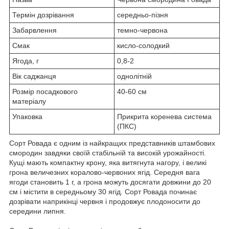
Термін дозрівання
середньо-пізня
Забарвлення
темно-червона
Смак
кисло-солодкий
Ягода, г
0,8-2
Вік саджанця
однолітній
Розмір посадкового
40-60 см
матеріалу
Упаковка
Прикрита коренева система
(ПКС)
Сорт Ровада є одним із найкращих представників штамбових
смородин завдяки своїй стабільній та високій урожайності.
Кущі мають компактну крону, яка витягнута нагору, і великі
грона величезних коралово-червоних ягід. Середня вага
ягоди становить 1 г, а грона можуть досягати довжини до 20
см і містити в середньому 30 ягід. Сорт Ровада починає
дозрівати наприкінці червня і продовжує плодоносити до
середини липня.