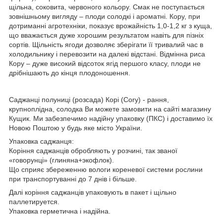
щільна, соковита, червоного кольору. Смак не поступається
зовнішньому вигляду – плоди солодкі і ароматні. Кору, при
дотриманні агротехніки, показує врожайність 1,0-1,2 кг з куща,
що вважається дуже хорошим результатом навіть для пізніх
сортів. Щільність ягоди дозволяє зберігати її тривалий час в
холодильнику і перевозити на далекі відстані. Відмінна риса
Кору – дуже високий відсоток ягід першого класу, плоди не
дрібнішають до кінця плодоношення.
Саджанці полуниці (розсада) Корі (Cory) - рання,
крупноплідна, солодка Ви можете замовити на сайті магазину
Кущик. Ми забезпечимо надійну упаковку (ПКС) і доставимо їх
Новою Поштою у будь яке місто України.
Упаковка саджанця:
Коріння саджанців обробляють у розчині, так званої
«говорунці» (глиняна+экофлок).
Що сприяє збереженню вологи кореневої системи рослини
при транспортуванні до 7 днів і більше.
Далі коріння саджанців упаковують в пакет і щільно
паллетируется.
Упаковка герметична і надійна.