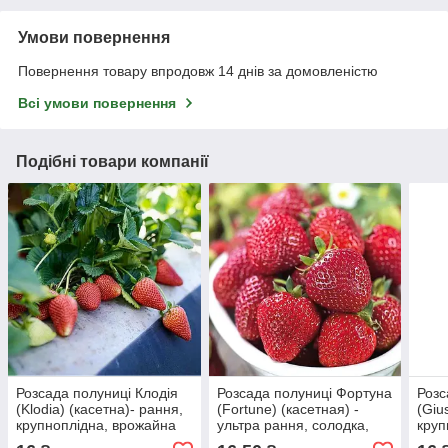
Умови повернення
Повернення товару впродовж 14 днів за домовленістю
Всі умови повернення
Подібні товари компанії
Розсада полуниці Клодія
Розсада полуниці Фортуна
Розс
(Klodia) (касетна)- рання,
(Fortune) (касетная) -
(Giu
крупноплідна, врожайна
ультра рання, солодка,
круп
крупноплідна