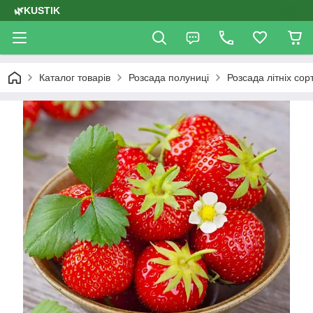
🌿KUSTIK
Каталог товарів
Розсада полуниці
Розсада літніх сор