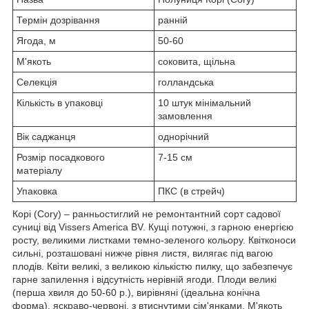
Термін дозрівання
ранній
Ягода, м
50-60
М'якоть
соковита, щільна
Селекція
голландська
Кількість в упаковці
10 штук мінімальний
замовлення
Вік саджанця
однорічний
Розмір посадкового
7-15 см
матеріалу
Упаковка
ПКС (в стрейч)
Корі (Cory) – ранньостиглий не ремонтантний сорт садової
суниці від Vissers America BV. Кущі потужні, з гарною енергією
росту, великими листками темно-зеленого кольору. Квітконоси
сильні, розташовані нижче рівня листя, вилягає під вагою
плодів. Квіти великі, з великою кількістю пилку, що забезпечує
гарне запилення і відсутність нерівній ягоди. Плоди великі
(перша хвиля до 50-60 р.), вирівняні (ідеальна конічна
форма), яскраво-червоні, з втиснутими сім'янками. М'якоть