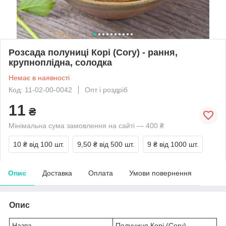
Розсада полуниці Корі (Cory) - рання,
крупноплідна, солодка
Немає в наявності
Код: 11-02-00-0042
Опт і роздріб
11
₴
Мінімальна сума замовлення на сайті — 400 ₴
10 ₴
від 100 шт.
9,50 ₴
від 500 шт.
9 ₴
від 1000 шт.
Опис
Доставка
Оплата
Умови повернення
Опис
Назва
Полуниця Корі (Cory)