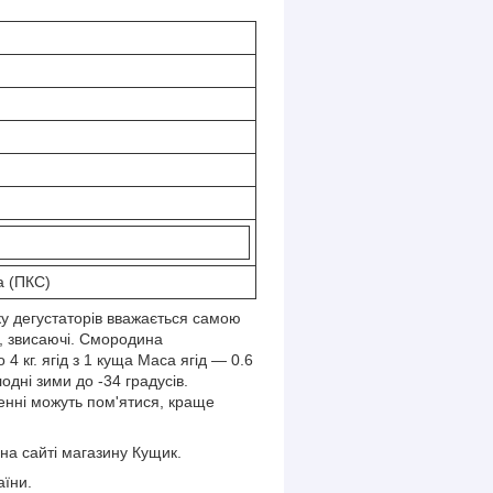
а (ПКС)
у дегустаторів вважається самою
и, звисаючі. Смородина
4 кг. ягід з 1 куща Маса ягід — 0.6
одні зими до -34 градусів.
зенні можуть пом'ятися, краще
на сайті магазину Кущик.
аїни.