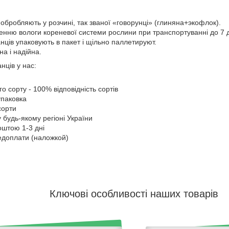
обробляють у розчині, так званої «говорунці» (глиняна+экофлок).
нню вологи кореневої системи рослини при транспортуванні до 7 дн
нців упаковують в пакет і щільно паллетируют.
а і надійна.
нців у нас:
 сорту - 100% відповідність сортів
упаковка
сорти
 будь-якому регіоні України
штою 1-3 дні
едоплати (наложкой)
Ключові особливості наших товарів