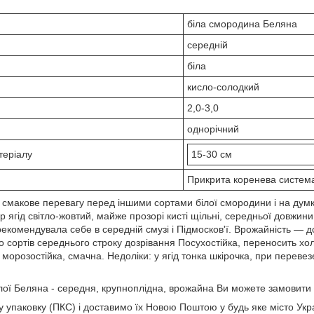
біла смородина Беляна
середній
біла
кисло-солодкий
2,0-3,0
однорічний
теріалу
15-30 см
Прикрита коренева систем
смакове перевагу перед іншими сортами білої смородини і на думк
 ягід світло-жовтий, майже прозорі кисті щільні, середньої довжин
екомендувала себе в середній смузі і Підмосков'ї. Врожайність — до 
до сортів середнього строку дозрівання Посухостійка, переносить хол
 морозостійка, смачна. Недоліки: у ягід тонка шкірочка, при переве
ої Беляна - середня, крупноплідна, врожайна Ви можете замовити 
 упаковку (ПКС) і доставимо їх Новою Поштою у будь яке місто Укр