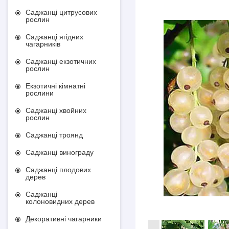
Саджанці цитрусових
рослин
Саджанці ягідних
чагарників
Саджанці екзотичних
рослин
Екзотичні кімнатні
рослини
Саджанці хвойних
рослин
Саджанці троянд
Саджанці винограду
Саджанці плодових
дерев
Саджанці
колоновидних дерев
Декоративні чагарники