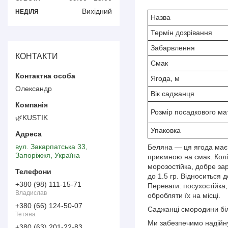
Вихідний
НЕДІЛЯ
Назва
Термін дозрівання
Забарвлення
КОНТАКТИ
Смак
Ягода, м
Олександр
Вік саджанця
Розмір посадкового ма
🌿KUSTIK
Упаковка
вул. Закарпатська 33,
Беляна — ця ягода має 
Запоріжжя, Україна
приємною на смак. Колір
морозостійка, добре зар
до 1.5 гр. Відноситься 
+380 (98) 111-15-71
Переваги: посухостійка,
Владислав
обробляти їх на місці.
+380 (66) 124-50-07
Саджанці смородини біл
Тетяна
Ми забезпечимо надійну
+380 (63) 201-22-83