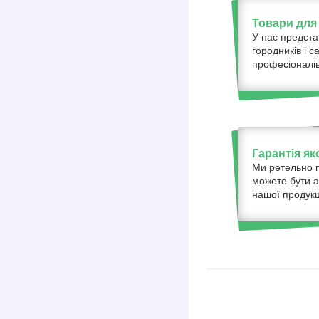
Товари для 
У нас предста
городників і с
професіоналів
Гарантія як
Ми ретельно п
можете бути а
нашої продукці