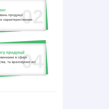
02
ент
вань продукції
ними характеристиками.
гу продукції
04
овинками в сфері
тва, та враховуємо всі