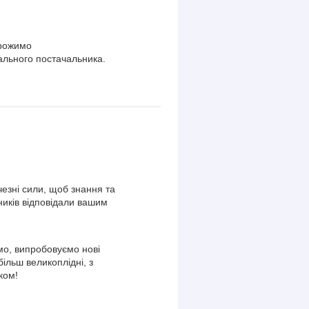
орожимо
ального постачальника.
езні сили, щоб знання та
ників відповідали вашим
о, випробовуємо нові
більш великоплідні, з
ком!