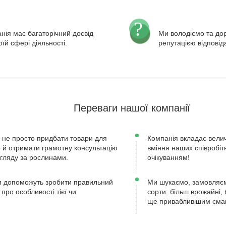
нія має багаторічний досвід
Ми володіємо та д
оїй сфері діяльності.
репутацією відповід
Переваги нашої компанії
 не просто придбати товари для
Компанія вкладає велич
ле й отримати грамотну консультацію
вміння наших співробіт
огляду за рослинами.
очікуванням!
 допоможуть зробити правильний
Ми шукаємо, замовляєм
 про особливості тієї чи
сорти: більш врожайні, 
ще привабливішим сма