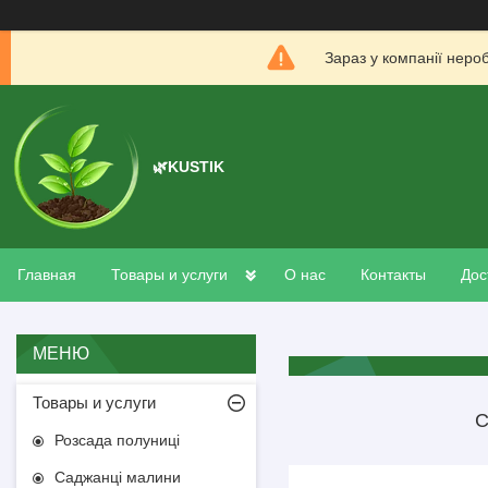
Зараз у компанії неро
🌿KUSTIK
Главная
Товары и услуги
О нас
Контакты
Дос
Товары и услуги
С
Розсада полуниці
Саджанці малини