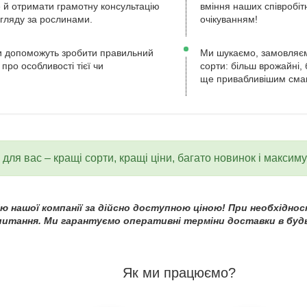
ле й отримати грамотну консультацію
вміння наших співробіт
огляду за рослинами.
очікуванням!
 допоможуть зробити правильний
Ми шукаємо, замовляєм
 про особливості тієї чи
сорти: більш врожайні, 
ще привабливішим сма
для вас – кращі сорти, кращі ціни, багато новинок і максим
 нашої компанії за дійсно доступною ціною! При необхідност
 питання. Ми гарантуємо оперативні терміни доставки в будь
Як ми працюємо?