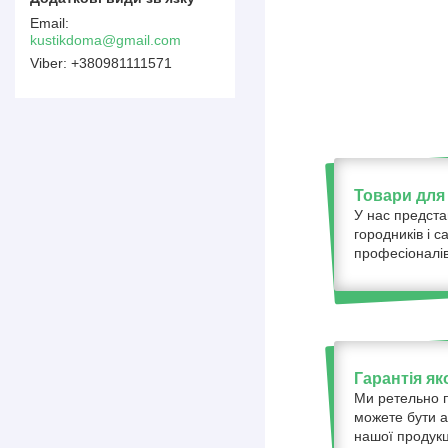
kustikdoma@gmail.com
+380981111571
Товари для 
У нас предста
городників і с
професіоналів
Гарантія як
Ми ретельно п
можете бути а
нашої продукці