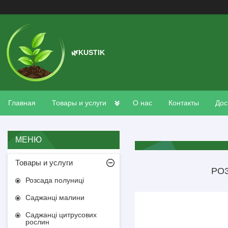
🌿KUSTIK
Главная
Товары и услуги
О нас
Контакты
Дос
Товары и услуги
РОЗ
Розсада полуниці
Саджанці малини
Саджанці цитрусових
рослин