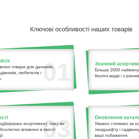
Ключові особливості наших товарів
всіх
01
Значний асортим
влені товари для дачників,
Більше 2000 наймену
адівників, любителів і
безлічі видів і з різ
.
ості
Оновлення катало
03
ідбираємо асортимент, тому ви
Уважно стежимо за н
бсолютно впевнені в якості
ландшафту і садівниц
ї.
ваші побажання.