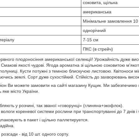
соковита, щільна
американська
Мінімальне замовлення 10
однорічний
теріалу
7-15 см
ПКС (в стрейч)
рвного плодоносіння американської селекції! Урожайність дуже висо
 Смакові якості чудові. Ягода ароматна зі щільною соковитою м'яко
полуниці. Кусти потужні з темною блискучою листовою. Квітоноси мі
аючись землі. Сорт дуже сухостійкий. Стійкість до захворювань висо
іон Ви можете замовити на сайті магазину Кущик. Ми забезпечимо н
 яке місто України.
ляють у розчині, так званої «говорунці» (глиняна+экофлок).
ологи кореневої системи рослини при транспортуванні до 7 днів і 
упаковують в пакет і щільно паллетируется.
адійна.
озсади - від 10 шт. одного сорту.