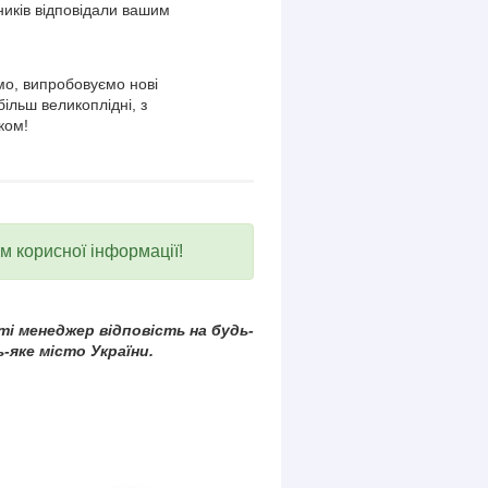
ників відповідали вашим
о, випробовуємо нові
більш великоплідні, з
ком!
ум корисної інформації!
і менеджер відповість на будь-
-яке місто України.