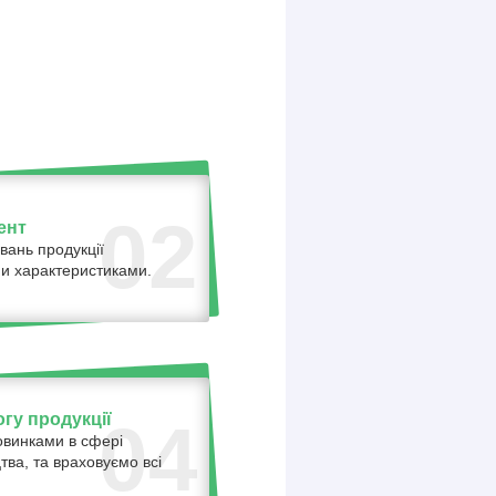
02
ент
вань продукції
ними характеристиками.
гу продукції
04
овинками в сфері
тва, та враховуємо всі