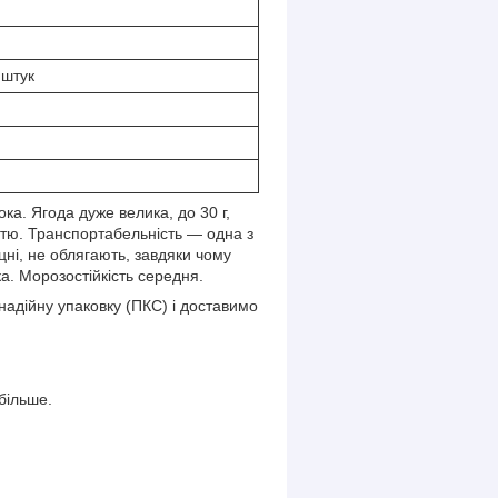
 штук
ка. Ягода дуже велика, до 30 г,
ттю. Транспортабельність — одна з
цні, не облягають, завдяки чому
ка. Морозостійкість середня.
адійну упаковку (ПКС) і доставимо
більше.