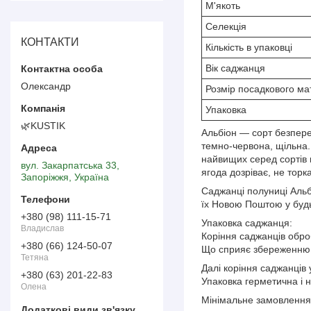
М'якоть
Селекція
КОНТАКТИ
Кількість в упаковці
Вік саджанця
Олександр
Розмір посадкового ма
Упаковка
🌿KUSTIK
Альбіон — сорт безпере
темно-червона, щільна.
найвищих серед сортів 
вул. Закарпатська 33,
ягода дозріває, не торк
Запоріжжя, Україна
Саджанці полуниці Альб
їх Новою Поштою у будь
+380 (98) 111-15-71
Упаковка саджанця:
Владислав
Коріння саджанців оброб
+380 (66) 124-50-07
Що сприяє збереженню в
Тетяна
Далі коріння саджанців 
+380 (63) 201-22-83
Упаковка герметична і н
Олена
Мінімальне замовлення р