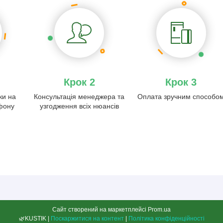
Крок 2
Крок 3
ки на
Консультація менеджера та
Оплата зручним способо
ефону
узгодження всіх нюансів
Сайт створений на маркетплейсі
Prom.ua
🌿KUSTIK |
Поскаржитися на контент
|
Політика конфіденційності