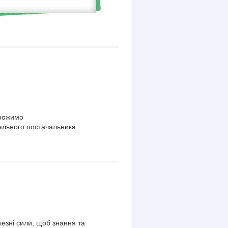
орожимо
ального постачальника.
езні сили, щоб знання та