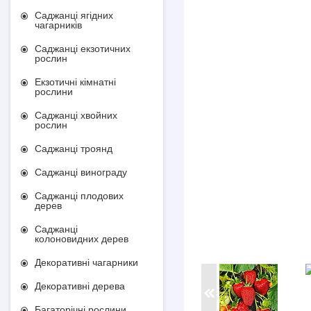
Саджанці ягідних
чагарників
Саджанці екзотичних
рослин
Екзотичні кімнатні
рослини
Саджанці хвойних
рослин
Саджанці троянд
Саджанці винограду
Саджанці плодових
дерев
Саджанці
колоновидних дерев
Декоративні чагарники
Декоративні дерева
Багаторічні рослини