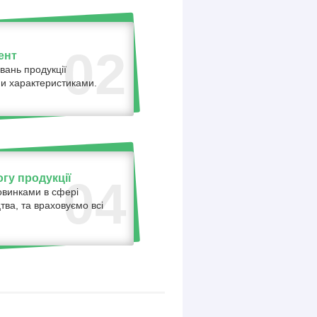
02
ент
вань продукції
ними характеристиками.
гу продукції
04
овинками в сфері
тва, та враховуємо всі