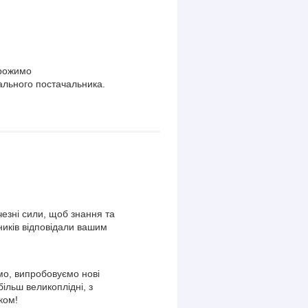
орожимо
ального постачальника.
езні сили, щоб знання та
ників відповідали вашим
о, випробовуємо нові
більш великоплідні, з
ком!