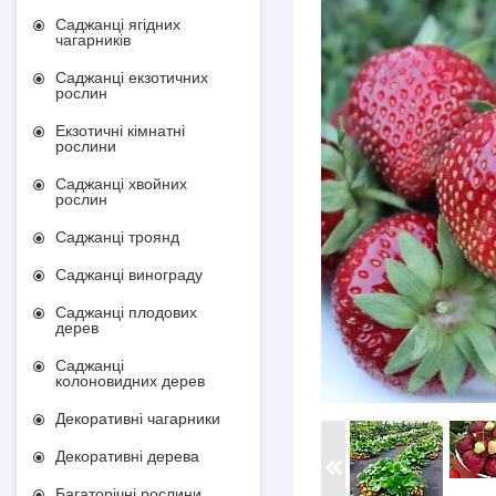
Саджанці ягідних
чагарників
Саджанці екзотичних
рослин
Екзотичні кімнатні
рослини
Саджанці хвойних
рослин
Саджанці троянд
Саджанці винограду
Саджанці плодових
дерев
Саджанці
колоновидних дерев
Декоративні чагарники
Декоративні дерева
Багаторічні рослини