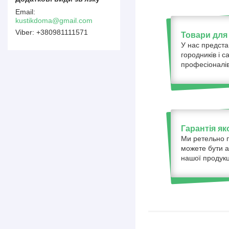
kustikdoma@gmail.com
+380981111571
Товари для 
У нас предста
городників і с
професіоналів
Гарантія як
Ми ретельно п
можете бути а
нашої продукці