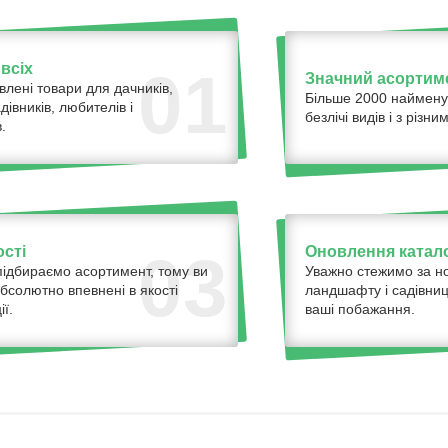
всіх
01
Значний асортим
влені товари для дачників,
Більше 2000 наймену
адівників, любителів і
безлічі видів і з різ
.
ості
Оновлення катало
03
ідбираємо асортимент, тому ви
Уважно стежимо за н
бсолютно впевнені в якості
ландшафту і садівниц
ї.
ваші побажання.