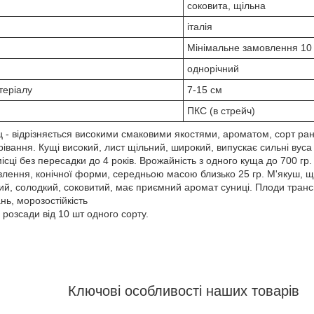
соковита, щільна
італія
Мінімальне замовлення 10
однорічний
теріалу
7-15 см
ПКС (в стрейч)
- відрізняється високими смаковими якостями, ароматом, сорт ра
івання. Кущі високий, лист щільний, широкий, випускає сильні вуса 
сці без пересадки до 4 років. Врожайність з одного куща до 700 гр.
лення, конічної форми, середньою масою близько 25 гр. М'якуш, щ
ий, солодкий, соковитий, має приємний аромат суниці. Плоди транс
ь, морозостійкість
розсади від 10 шт одного сорту.
Ключові особливості наших товарів