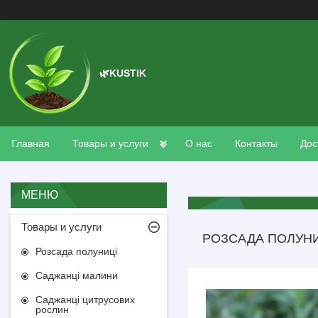
🌿KUSTIK
Главная
Товары и услуги
О нас
Контакты
Дос
Товары и услуги
РОЗСАДА ПОЛУНИ
Розсада полуниці
Саджанці малини
Саджанці цитрусових
рослин