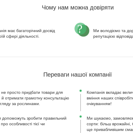
Чому нам можна довіряти
нія має багаторічний досвід
Ми володіємо та д
оїй сфері діяльності.
репутацією відповід
Переваги нашої компанії
 не просто придбати товари для
Компанія вкладає велич
ле й отримати грамотну консультацію
вміння наших співробіт
огляду за рослинами.
очікуванням!
 допоможуть зробити правильний
Ми шукаємо, замовляєм
 про особливості тієї чи
сорти: більш врожайні, 
ще привабливішим сма