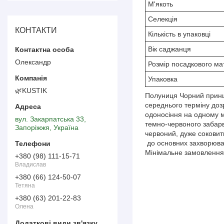
М'якоть
Селекція
КОНТАКТИ
Кількість в упаковці
Вік саджанця
Олександр
Розмір посадкового ма
Упаковка
🌿KUSTIK
Полуниця Чорний принц 
середнього терміну дозр
одоносіння на одному мі
вул. Закарпатська 33,
темно-червоного забарв
Запоріжжя, Україна
червоний, дуже соковит
до основних захворюван
Мінімальне замовлення 
+380 (98) 111-15-71
Владислав
+380 (66) 124-50-07
Тетяна
+380 (63) 201-22-83
Олена