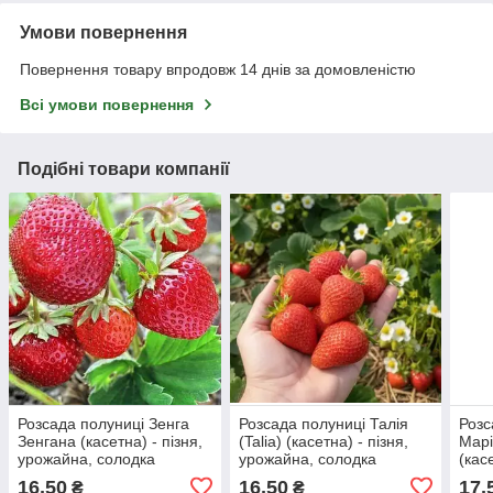
Умови повернення
Повернення товару впродовж 14 днів за домовленістю
Всі умови повернення
Подібні товари компанії
Розсада полуниці Зенга
Розсада полуниці Талія
Розс
Зенгана (касетна) - пізня,
(Talia) (касетна) - пізня,
Марі
урожайна, солодка
урожайна, солодка
(кас
урож
16,50
16,50
17,
₴
₴