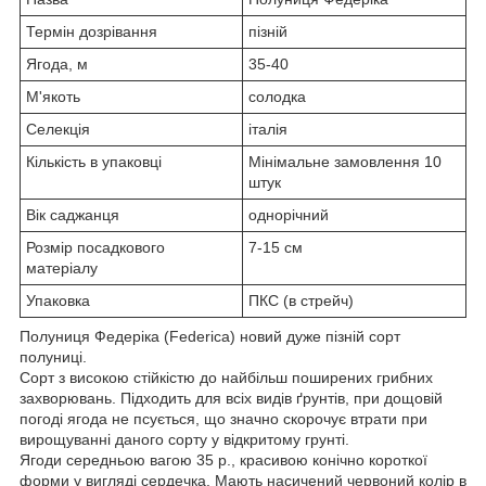
Термін дозрівання
пізній
Ягода, м
35-40
М'якоть
солодка
Селекція
італія
Кількість в упаковці
Мінімальне замовлення 10
штук
Вік саджанця
однорічний
Розмір посадкового
7-15 см
матеріалу
Упаковка
ПКС (в стрейч)
Полуниця Федеріка (Federica) новий дуже пізній сорт
полуниці.
Сорт з високою стійкістю до найбільш поширених грибних
захворювань. Підходить для всіх видів ґрунтів, при дощовій
погоді ягода не псується, що значно скорочує втрати при
вирощуванні даного сорту у відкритому грунті.
Ягоди середньою вагою 35 р., красивою конічно короткої
форми у вигляді сердечка. Мають насичений червоний колір в