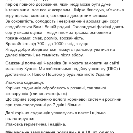
період повного дозрівання, який іноді може бути дуже
інтенсивним, але все ж яскравим. Шкірка блискуча, м'якоть в
міру щільна, соковита, солодка з десертним смаком.
За соковитість, солодкість і незрівнянний аромат цей сорт
сподобається Вам і Вашій родині. Голландські фахівці дають
сорту високі оцінки – «відмінно» за трьома основними
показниками: смак, розмір, врожайність.
Врожайність від 700 г до 1000 г ягід з куща.
Ягоди добре зберігаються, можуть транспортуватися на
далекі відстані, не темніють після збору.
Саджанці полуниці Федеріка Ви можете замовити на сайті
магазину Кущик. Ми забезпечимо надійну упаковку (ПКС) і
доставимо їх Новою Поштою у будь яке місто України.
Упаковка саджанця:
Коріння саджанців обробляють у розчині, так званої
«говорунці» (глиняна+экофлок).
Що сприяє збереженню вологи кореневої системи рослини
при транспортуванні до 7 днів і більше.
Далі коріння саджанців упаковують в пакет і щільно
паллетируется.
Упаковка герметична і надійна.
Мінімальне замовлення розсади - від 10 шт. одного