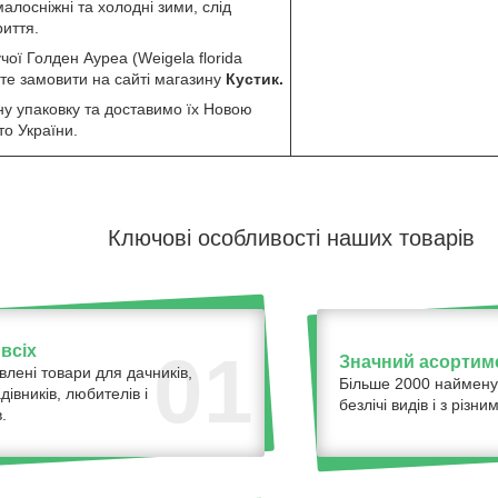
алосніжні та холодні зими, слід
риття.
чої Голден Ауреа (Weigela florida
те замовити на сайті магазину
Кустик.
у упаковку та доставимо їх Новою
то України.
Ключові особливості наших товарів
всіх
01
Значний асортим
влені товари для дачників,
Більше 2000 наймену
адівників, любителів і
безлічі видів і з різ
.