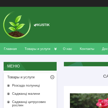
🌿KUSTIK
Главная
Товары и услуги
О нас
Контакты
Дос
С
Товары и услуги
Розсада полуниці
Саджанці малини
Саджанці цитрусових
рослин