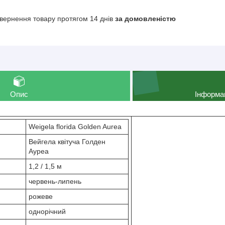
вернення товару протягом 14 днів
за домовленістю
Опис
Інформа
Weigela florida Golden Aurea
Вейгела квітуча Голден
Ауреа
1,2 / 1,5 м
червень-липень
рожеве
однорічний