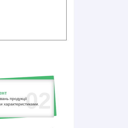
02
ент
вань продукції
ними характеристиками.