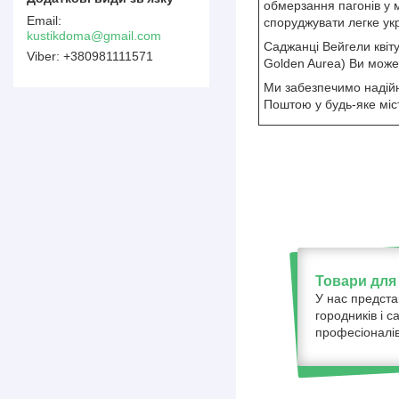
обмерзання пагонів у м
споруджувати легке ук
kustikdoma@gmail.com
Саджанці Вейгели квіту
+380981111571
Golden Aurea) Ви може
Ми забезпечимо надійн
Поштою у будь-яке міс
Товари для 
У нас предста
городників і с
професіоналів