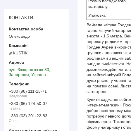
Розмір посадкового
матеріалу
Упаковка
КОНТАКТИ
Вейгела квітуча Голде
гарно квітучий чагарни
висота - 1,5 метра. Ве
Олександр
перевагу родючим, про
Голден Ауреа використо
групових посадках як я
🌿KUSTIK
рослинами з іншим за
вигідно виділяється. На
дзвоникоподібні квіти, 
вул. Закарпатська 33,
Запоріжжя, Україна
на вейгелі квітучій Гол
дуже рясне, у червні т
на початку осені. Лист
+380 (98) 111-15-71
загострене.
Владислав
Купити саджанці вейге
+380 (66) 124-50-07
інтернет-магазині. По
Тетяна
добре освітленому міс
+380 (63) 201-22-83
потребує певного догля
Олена
підживлення. Також нео
форму чагарнику і сти