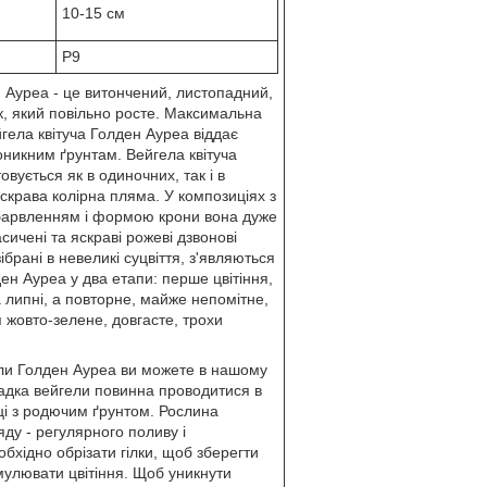
10-15 см
Р9
н Ауреа - це витончений, листопадний,
к, який повільно росте. Максимальна
йгела квітуча Голден Ауреа віддає
никним ґрунтам. Вейгела квітуча
вується як в одиночних, так і в
скрава колірна пляма. У композиціях з
барвленням і формою крони вона дуже
сичені та яскраві рожеві дзвонові
зібрані в невеликі суцвіття, з'являються
ден Ауреа у два етапи: перше цвітіння,
а липні, а повторне, майже непомітне,
я жовто-зелене, довгасте, трохи
ли Голден Ауреа ви можете в нашому
садка вейгели повинна проводитися в
ці з родючим ґрунтом. Рослина
ду - регулярного поливу і
бхідно обрізати гілки, щоб зберегти
мулювати цвітіння. Щоб уникнути