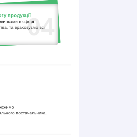
гу продукції
04
овинками в сфері
тва, та враховуємо всі
орожимо
ального постачальника.