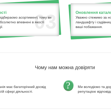
ості
Оновлення катало
03
ідбираємо асортимент, тому ви
Уважно стежимо за н
бсолютно впевнені в якості
ландшафту і садівниц
ї.
ваші побажання.
Чому нам можна довіряти
нія має багаторічний досвід
Ми володіємо та д
оїй сфері діяльності.
репутацією відповід