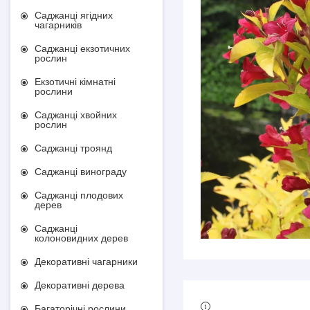
Саджанці ягідних
чагарників
Саджанці екзотичних
рослин
Екзотичні кімнатні
рослини
Саджанці хвойних
рослин
Саджанці троянд
Саджанці винограду
Саджанці плодових
дерев
Саджанці
колоновидних дерев
Декоративні чагарники
Декоративні дерева
Багаторічні рослини