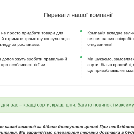
Переваги нашої компанії
 не просто придбати товари для
Компанія вкладає велич
ле й отримати грамотну консультацію
вміння наших співробіт
огляду за рослинами.
очікуванням!
 допоможуть зробити правильний
Ми шукаємо, замовляєм
 про особливості тієї чи
сорти: більш врожайні, 
ще привабливішим сма
для вас – кращі сорти, кращі ціни, багато новинок і максим
 нашої компанії за дійсно доступною ціною! При необхідност
 питання. Ми гарантуємо оперативні терміни доставки в будь