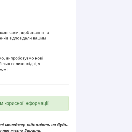
езні сили, щоб знання та
ників відповідали вашим
о, випробовуємо нові
більш великоплідні, з
ком!
ум корисної інформації!
і менеджер відповість на будь-
-яке місто України.