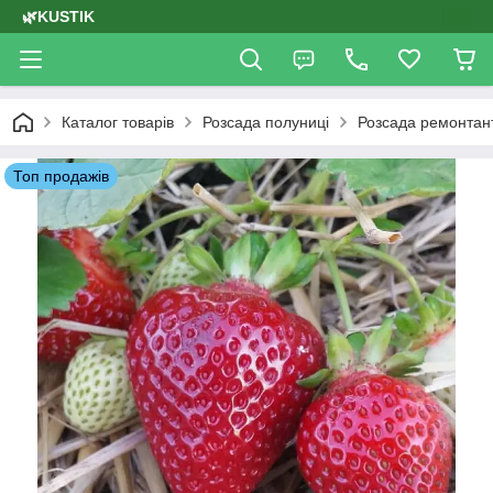
🌿KUSTIK
Каталог товарів
Розсада полуниці
Розсада ремонтант
Топ продажів