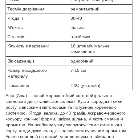
Термін дозрівання
ремонтантний
Ягода, г
30-40
М'якоть
щільна
Селекція
італійська
Кількість в пакованні
10 штук мінімальне
замовлення
Вік саджанців
однорічний
Розмір посадкового
7-15 см
матеріалу
Паковання
ПКС (у стрейч)
Анія (Ania)
-
новий морозостійкий сорт нейтрального
світлового дня, італійської селекції. Кусти середньої сили
росту, з високими квітоносами та потужною кореневою
системою. Ягода велика, до 40 грамів, яскраво-червоного
кольору, конічної форми, шкірка щільна, м'якоть смачна й
ароматна. На особливу увагу заслуговує саме смак цього
сорту, ягоди дуже солодкі з насиченим суничним ароматом.
Розмір середній і великий, упродовж усього збирання