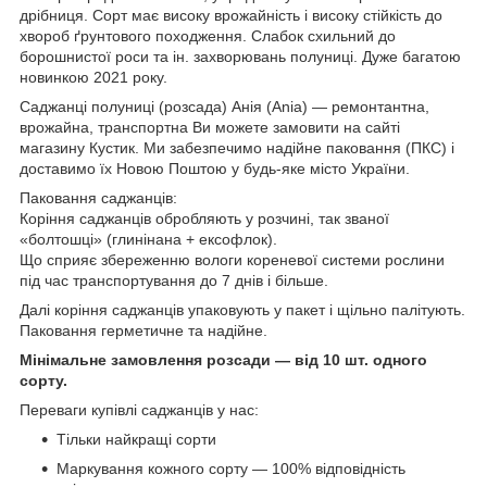
дрібниця. Сорт має високу врожайність і високу стійкість до
хвороб ґрунтового походження. Слабок схильний до
борошнистої роси та ін. захворювань полуниці. Дуже багатою
новинкою 2021 року.
Саджанці полуниці (розсада) Анія (Ania) — ремонтантна,
врожайна, транспортна Ви можете замовити на сайті
магазину Кустик. Ми забезпечимо надійне паковання (ПКС) і
доставимо їх Новою Поштою у будь-яке місто України.
Паковання саджанців:
Коріння саджанців обробляють у розчині, так званої
«болтошці» (глинінана + ексофлок).
Що сприяє збереженню вологи кореневої системи рослини
під час транспортування до 7 днів і більше.
Далі коріння саджанців упаковують у пакет і щільно палітують.
Паковання герметичне та надійне.
Мінімальне замовлення розсади — від 10 шт. одного
сорту.
Переваги купівлі саджанців у нас:
Тільки найкращі сорти
Маркування кожного сорту — 100% відповідність