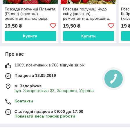
Розсада полуниці Планета
Розсада полуниці Чудо
Розс
(Planet) (касетна) —
світу (касетна) —
Кабр
ремонтантна, солодка,
ремонтантна, врожайна,
(кас
транспортна
солодка
круп
19,50
19,50
19
₴
₴
Купити
Купити
Про нас
100% позитивних з 768 відгуків за рік
Працює з 13.05.2019
м. Запоріжжя
вул. Закарпатська 33, Запоріжжя, Україна
Контакти
Сьогодні працює з 09:00 до 17:00
Показати весь графік роботи