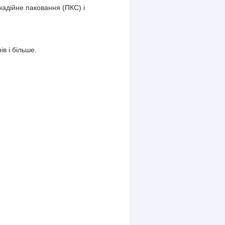
адійне паковання (ПКС) і
в і більше.