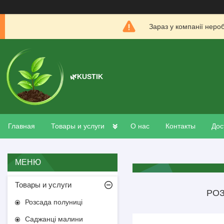
Зараз у компанії неро
🌿KUSTIK
Главная
Товары и услуги
О нас
Контакты
Дос
Товары и услуги
РОЗ
Розсада полуниці
Саджанці малини