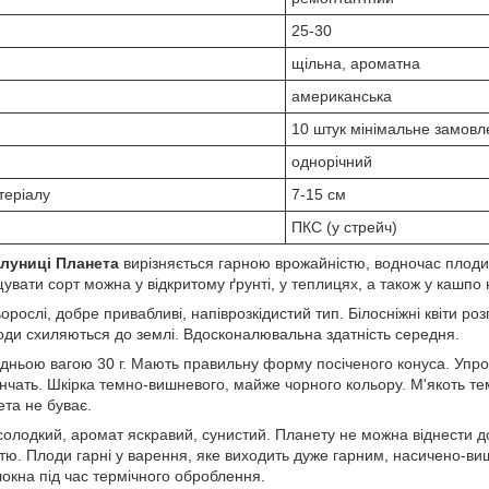
25-30
щільна, ароматна
американська
10 штук мінімальне замов
однорічний
теріалу
7-15 см
ПКС (у стрейч)
луниці Планета
вирізняється гарною врожайністю, водночас плоди
вати сорт можна у відкритому ґрунті, у теплицях, а також у кашпо 
ослі, добре привабливі, напіврозкідистий тип. Білосніжні квіти ро
ягоди схиляються до землі. Вдосконалювальна здатність середня.
дньою вагою 30 г. Мають правильну форму посіченого конуса. Упр
нчать. Шкірка темно-вишневого, майже чорного кольору. М'якоть те
ета не буває.
олодкий, аромат яскравий, сунистий. Планету не можна віднести до
тю. Плоди гарні у варення, яке виходить дуже гарним, насичено-виш
окна під час термічного оброблення.