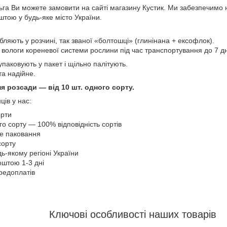
га Ви можете замовити на сайті магазину Кустик. Ми забезпечимо н
тою у будь-яке місто України.
бляють у розчині, так званої «болтошці» (глинінана + ексофлок).
ологи кореневої системи рослини під час транспортування до 7 дні
упаковують у пакет і щільно палітують.
а надійне.
я розсади — від 10 шт. одного сорту.
ців у нас:
орти
о сорту — 100% відповідність сортів
не паковання
сорту
дь-якому регіоні України
оштою 1-3 дні
ередоплатів
Ключові особливості наших товарів