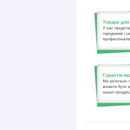
Товари для 
У нас предста
городників і с
професіоналів
Гарантія як
Ми ретельно п
можете бути а
нашої продукці