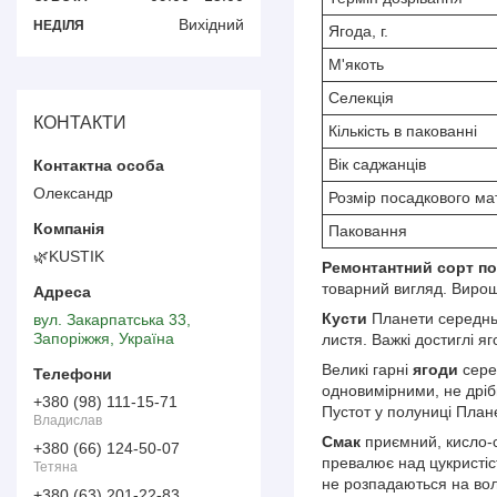
Вихідний
НЕДІЛЯ
Ягода, г.
М'якоть
Селекція
КОНТАКТИ
Кількість в пакованні
Вік саджанців
Олександр
Розмір посадкового ма
Паковання
🌿KUSTIK
Ремонтантний сорт по
товарний вигляд. Вирощу
Кусти
Планети середньор
вул. Закарпатська 33,
Запоріжжя, Україна
листя. Важкі достиглі 
Великі гарні
ягоди
сере
одновимірними, не дріб
+380 (98) 111-15-71
Пустот у полуниці План
Владислав
Смак
приємний, кисло-с
+380 (66) 124-50-07
превалює над цукристіс
Тетяна
не розпадаються на вол
+380 (63) 201-22-83