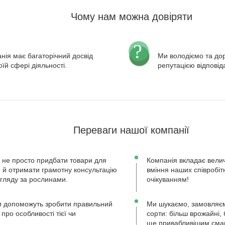
Чому нам можна довіряти
нія має багаторічний досвід
Ми володіємо та д
оїй сфері діяльності.
репутацією відповід
Переваги нашої компанії
 не просто придбати товари для
Компанія вкладає велич
ле й отримати грамотну консультацію
вміння наших співробіт
огляду за рослинами.
очікуванням!
 допоможуть зробити правильний
Ми шукаємо, замовляєм
 про особливості тієї чи
сорти: більш врожайні, 
ще привабливішим сма