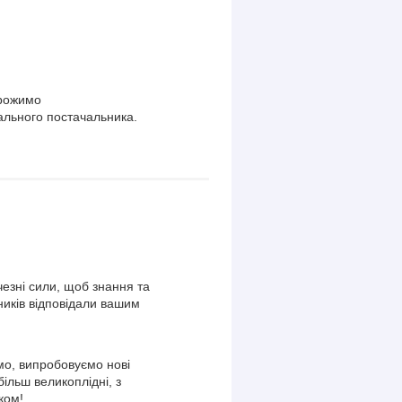
орожимо
ального постачальника.
езні сили, щоб знання та
ників відповідали вашим
о, випробовуємо нові
більш великоплідні, з
ком!