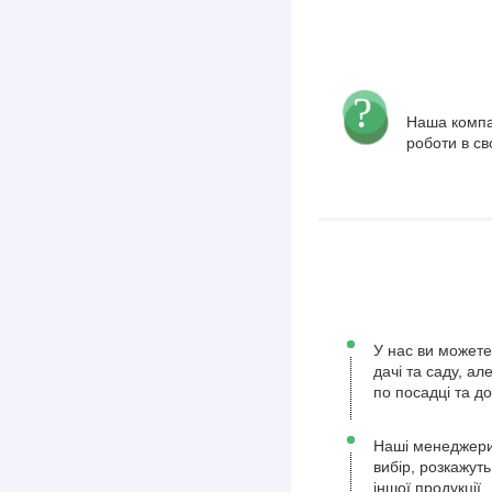
Наша компа
роботи в св
У нас ви можете
дачі та саду, а
по посадці та д
Наші менеджери
вибір, розкажуть
іншої продукції.