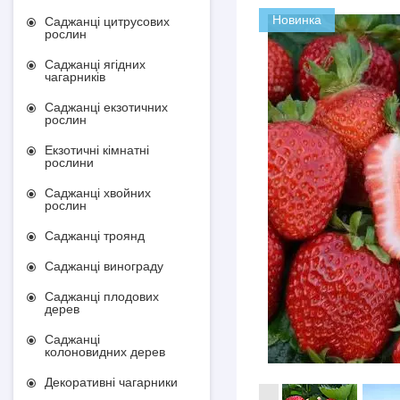
Новинка
Саджанці цитрусових
рослин
Саджанці ягідних
чагарників
Саджанці екзотичних
рослин
Екзотичні кімнатні
рослини
Саджанці хвойних
рослин
Саджанці троянд
Саджанці винограду
Саджанці плодових
дерев
Саджанці
колоновидних дерев
Декоративні чагарники