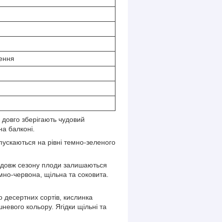
лення
 довго зберігають чудовий
на балконі.
зпускаються на рівні темно-зеленого
одовж сезону плоди залишаються
мно-червона, щільна та соковита.
 десертних сортів, кислинка
невого кольору. Ягідки щільні та