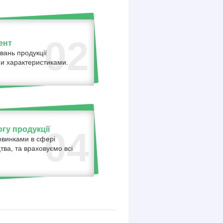
02
ент
вань продукції
ними характеристиками.
гу продукції
04
овинками в сфері
тва, та враховуємо всі