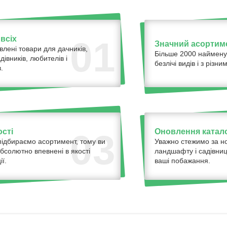
всіх
01
Значний асортим
влені товари для дачників,
Більше 2000 наймену
адівників, любителів і
безлічі видів і з різ
.
ості
Оновлення катало
03
ідбираємо асортимент, тому ви
Уважно стежимо за н
бсолютно впевнені в якості
ландшафту і садівниц
ї.
ваші побажання.