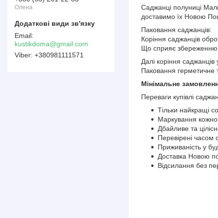
Саджанці полуниці Маль
Олена
доставимо їх Новою Пош
Паковання саджанців:
Коріння саджанців обро
kustikdoma@gmail.com
Що сприяє збереженню в
+380981111571
Далі коріння саджанців 
Паковання герметичне т
Мінімальне замовленн
Переваги купівлі саджан
Тільки найкращі с
Маркування кожног
Дбайливе та ціліс
Перевірені часом 
Приживаність у бу
Доставка Новою п
Відсилання без п