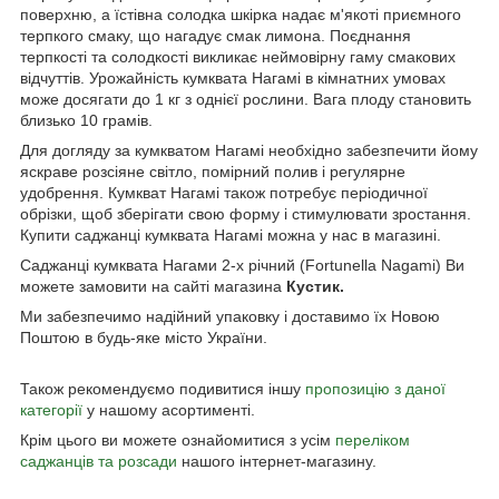
поверхню, а їстівна солодка шкірка надає м'якоті приємного
терпкого смаку, що нагадує смак лимона. Поєднання
терпкості та солодкості викликає неймовірну гаму смакових
відчуттів. Урожайність кумквата Нагамі в кімнатних умовах
може досягати до 1 кг з однієї рослини. Вага плоду становить
близько 10 грамів.
Для догляду за кумкватом Нагамі необхідно забезпечити йому
яскраве розсіяне світло, помірний полив і регулярне
удобрення. Кумкват Нагамі також потребує періодичної
обрізки, щоб зберігати свою форму і стимулювати зростання.
Купити саджанці кумквата Нагамі можна у нас в магазині.
Саджанці кумквата Нагами 2-х річний (Fortunella Nagami) Ви
можете замовити на сайті магазина
Кустик.
Ми забезпечимо надійний упаковку і доставимо їх Новою
Поштою в будь-яке місто України.
Також рекомендуємо подивитися іншу
пропозицію з даної
категорії
у нашому асортименті.
Крім цього ви можете ознайомитися з усім
переліком
саджанців та розсади
нашого інтернет-магазину.