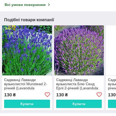
Всі умови повернення
Подібні товари компанії
Саджанці Лаванди
Саджанці Лаванда
Садж
вузьколистої Munstead 2-
вузьколиста Блю Сенд
вузь
річний (Lavandula
Ерлі 2-річний (Lavandula
річн
angustifolia Munstead)
angustifolia Blue Scent
angus
130
130
130
₴
₴
Early)
Купити
Купити