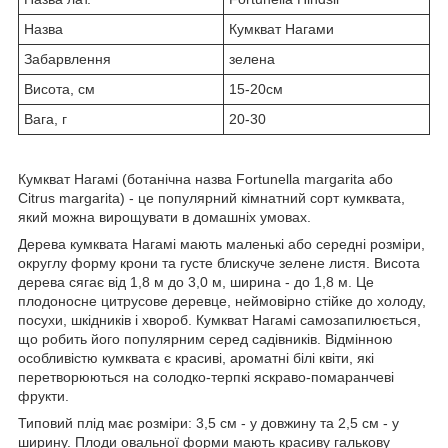
Назва
Кумкват Нагами
Забарвлення
зелена
Висота, см
15-20см
Вага, г
20-30
Кумкват Нагамі (ботанічна назва Fortunella margarita або
Citrus margarita) - це популярний кімнатний сорт кумквата,
який можна вирощувати в домашніх умовах.
Дерева кумквата Нагамі мають маленькі або середні розміри,
округлу форму крони та густе блискуче зелене листя. Висота
дерева сягає від 1,8 м до 3,0 м, ширина - до 1,8 м. Це
плодоносне цитрусове деревце, неймовірно стійке до холоду,
посухи, шкідників і хвороб. Кумкват Нагамі самозапилюється,
що робить його популярним серед садівників. Відмінною
особливістю кумквата є красиві, ароматні білі квіти, які
перетворюються на солодко-терпкі яскраво-помаранчеві
фрукти.
Типовий плід має розміри: 3,5 см - у довжину та 2,5 см - у
ширину. Плоди овальної форми мають красиву галькову