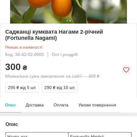
Саджанці кумквата Нагами 2-річний
(Fortunella Nagami)
Немає в наявності
Код: 34-42-02-0005
Опт і роздріб
300
₴
Мінімальна сума замовлення на сайті — 400 ₴
295 ₴
від 5 шт.
290 ₴
від 10 шт.
Опис
Доставка
Оплата
Умови повернення
Опис
Назва лат.
Fortunella Hindsii