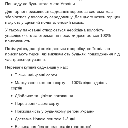
Пошкоду до будь-якого міста України.
Для гарної приживності саджанців коренева система має
зберігатися у вологому середовищу. Для цього кожен горщик
пакують у щільний поліетиленовий мішок.
У такому пакованні створюється необхідна вологість
унаслідок чого за отримання посилки досягається 100%
приживаність
Потім усі саджанці поміщаються в коробку, де їх щільно
присипають тирси, які виключають будь-які пошкодження під
час транспортування.
Переваги купівлі саджанців у нас:
Тільки найкращі сорти
Маркування кожного сорту — 100% відповідність
сортів
Дбайливе та цілісне паковання
Перевірені часом сорту
Приживаність у будь-якому регіоні України
Доставка Новою поштою 1-3 дні
Відсилання без передоплатів (наріжкою)