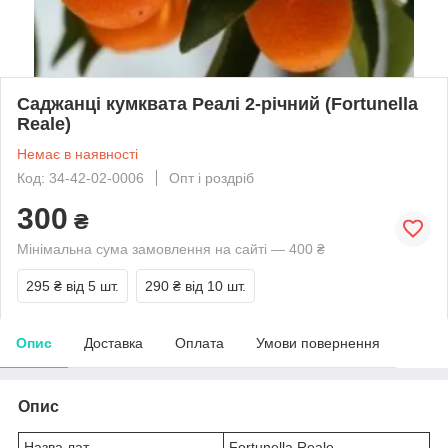
Саджанці кумквата Реалі 2-річний (Fortunella
Reale)
Немає в наявності
Код: 34-42-02-0006
Опт і роздріб
300
₴
Мінімальна сума замовлення на сайті — 400 ₴
295 ₴
від 5 шт.
290 ₴
від 10 шт.
Опис
Доставка
Оплата
Умови повернення
Опис
Назва лат.
Fortunella Reale