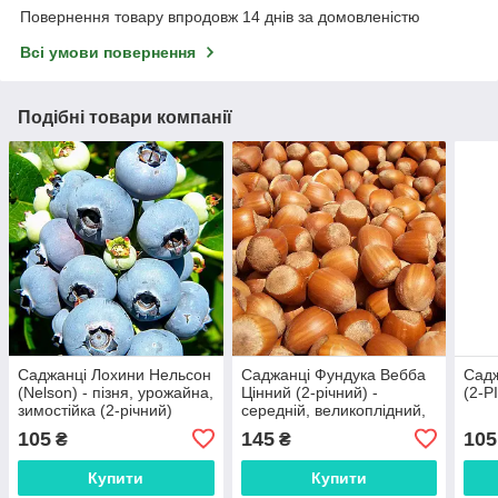
Повернення товару впродовж 14 днів за домовленістю
Всі умови повернення
Подібні товари компанії
Саджанці Лохини Нельсон
Саджанці Фундука Вебба
Садж
(Nelson) - пізня, урожайна,
Цінний (2-річний) -
(2-Р
зимостійка (2-річний)
середній, великоплідний,
урожайний
105
145
105
₴
₴
Купити
Купити