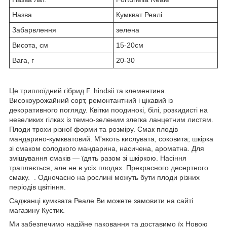
Назва
Кумкват Реалі
Забарвлення
зелена
Висота, см
15-20см
Вага, г
20-30
Це триплоїдний гібрид F. hindsii та клементина.
Високоурожайний сорт, ремонтантний і цікавий із
декоративного погляду. Квітки поодинокі, білі, розкидисті на
невеликих гілках із темно-зеленим злегка ланцетним листям.
Плоди трохи різної форми та розміру. Смак плодів
мандарино-кумкватовий. М'якоть кислувата, соковита; шкірка
зі смаком солодкого мандарина, насичена, ароматна. Для
змішування смаків — їдять разом зі шкіркою. Насіння
трапляється, але не в усіх плодах. Прекрасного десертного
смаку. . Одночасно на рослині можуть бути плоди різних
періодів цвітіння.
Саджанці кумквата Реале Ви можете замовити на сайті
магазину Кустик.
Ми забезпечимо надійне паковання та доставимо їх Новою