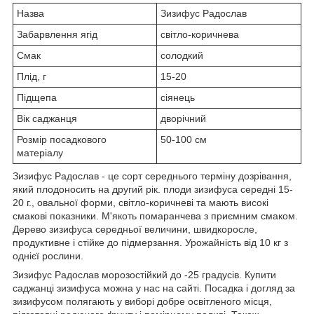
Назва
Зизифус Радослав
Забарвлення ягід
світло-коричнева
Смак
солодкий
Плід, г
15-20
Підщепа
сіянець
Вік саджанця
дворічний
Розмір посадкового
50-100 см
матеріалу
Зизифус Радослав - це сорт середнього терміну дозрівання,
який плодоносить на другий рік. плоди зизифуса середні 15-
20 г., овальної форми, світло-коричневі та мають високі
смакові показники. М'якоть помаранчева з приємним смаком.
Дерево зизифуса середньої величини, швидкоросле,
продуктивне і стійке до підмерзання. Урожайність від 10 кг з
однієї рослини.
Зизифус Радослав морозостійкий до -25 градусів. Купити
саджанці зизифуса можна у нас на сайті. Посадка і догляд за
зизифусом полягають у виборі добре освітленого місця,