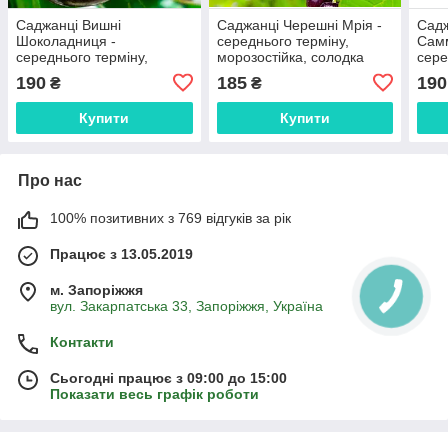
Саджанці Вишні
Саджанці Черешні Мрія -
Садж
Шоколадниця -
середнього терміну,
Самм
середнього терміну,
морозостійка, солодка
сере
кисло-солодка,
моро
190
185
190
₴
₴
морозостійка
Купити
Купити
Про нас
100% позитивних з 769 відгуків за рік
Працює з 13.05.2019
м. Запоріжжя
вул. Закарпатська 33, Запоріжжя, Україна
Контакти
Сьогодні працює з 09:00 до 15:00
Показати весь графік роботи