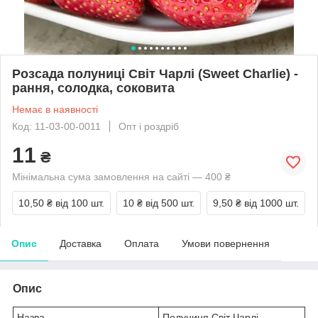
Розсада полуниці Світ Чарлі (Sweet Charlie) -
рання, солодка, соковита
Немає в наявності
Код: 11-03-00-0011
Опт і роздріб
11
₴
Мінімальна сума замовлення на сайті — 400 ₴
10,50 ₴
від 100 шт.
10 ₴
від 500 шт.
9,50 ₴
від 1000 шт.
Опис
Доставка
Оплата
Умови повернення
Опис
Назва
Полуниця Світ Чарлі