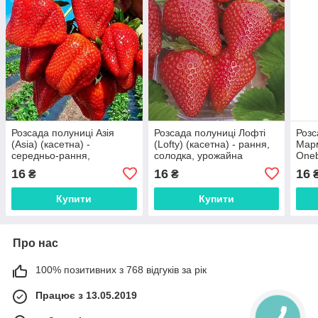
Розсада полуниці Азія
Розсада полуниці Лофті
Розс
(Asia) (касетна) -
(Lofty) (касетна) - рання,
Мар
середньо-рання,
солодка, урожайна
Oneb
невибаглива, солодка
сере
16
16
16
₴
₴
соко
Купити
Купити
Про нас
100% позитивних з 768 відгуків за рік
Працює з 13.05.2019