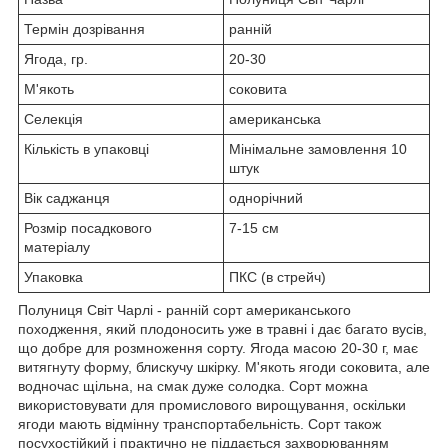
Термін дозрівання
ранній
Ягода, гр.
20-30
М'якоть
соковита
Селекція
американська
Кількість в упаковці
Мінімальне замовлення 10
штук
Вік саджанця
однорічний
Розмір посадкового
7-15 см
матеріалу
Упаковка
ПКС (в стрейч)
Полуниця Світ Чарлі - ранній сорт американського
походження, який плодоносить уже в травні і дає багато вусів,
що добре для розмноження сорту. Ягода масою 20-30 г, має
витягнуту форму, блискучу шкірку. М'якоть ягоди соковита, але
водночас щільна, на смак дуже солодка. Сорт можна
використовувати для промислового вирощування, оскільки
ягоди мають відмінну транспортабельність. Сорт також
посухостійкий і практично не піддається захворюванням