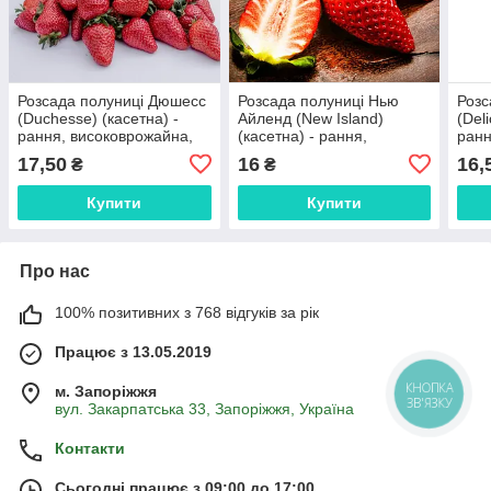
Розсада полуниці Дюшесс
Розсада полуниці Нью
Розс
(Duchesse) (касетна) -
Айленд (New Island)
(Deli
рання, високоврожайна,
(касетна) - рання,
ранн
ароматна
високоврожайна,
аро
17,50
16
16,
₴
₴
ароматна
Купити
Купити
Про нас
100% позитивних з 768 відгуків за рік
Працює з 13.05.2019
м. Запоріжжя
КНОПКА
ЗВ'ЯЗКУ
вул. Закарпатська 33, Запоріжжя, Україна
Контакти
Сьогодні працює з 09:00 до 17:00