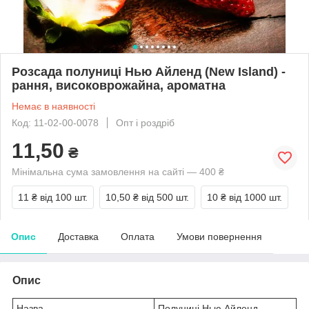
Розсада полуниці Нью Айленд (New Island) -
рання, високоврожайна, ароматна
Немає в наявності
Код: 11-02-00-0078
Опт і роздріб
11,50
₴
Мінімальна сума замовлення на сайті — 400 ₴
11 ₴
від 100 шт.
10,50 ₴
від 500 шт.
10 ₴
від 1000 шт.
Опис
Доставка
Оплата
Умови повернення
Опис
Назва
Полуниці Нью Айленд