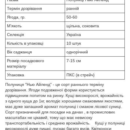
Термін дозрівання
ранній
Ягода, гр.
50-60
М'якоть
щільна, соковита
Селекція
Україна
Кількість в упаковці
10 штук
Вік саджанця
однорічний
Розмір посадкового
7-15 см
матеріалу
Упаковка
ПКС (в стрейч)
Полуниця "Нью Айленд" - це сорт раннього терміну
дозрівання. Ягоди подовженої форми користуються
підвищеним попитом на ринку. Кущі високорослі, врожайність
з одного куща до 1кг, володіє хорошими смаковими якостями,
має дуже запашний аромат полуниці і смаком лісової суниці.
Сорт призначений для посадки на дачах , в промислових
масштабах не цікавий, тому що має невисоку
транспортабельність і среднею врожайність. Кущі у полуниці
високорослі дуже пишні, пускає багато вусів. Квітконоси