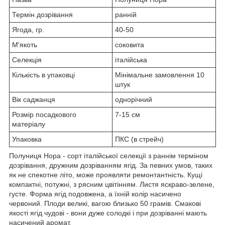
Термін дозрівання
ранній
Ягода, гр.
40-50
М'якоть
соковита
Селекція
італійська
Кількість в упаковці
Мінімальне замовлення 10
штук
Вік саджанця
однорічний
Розмір посадкового
7-15 см
матеріалу
Упаковка
ПКС (в стрейч)
Полуниця Нора - сорт італійської селекції з раннім терміном
дозрівання, дружним дозріванням ягід. За певних умов, таких
як не спекотне літо, може проявляти ремонтантність. Кущі
компактні, потужні, з рясним цвітінням. Листя яскраво-зелене,
густе. Форма ягід подовжена, а їхній колір насичено
червоний. Плоди великі, вагою близько 50 грамів. Смакові
якості ягід чудові - вони дуже солодкі і при дозріванні мають
насичений аромат.