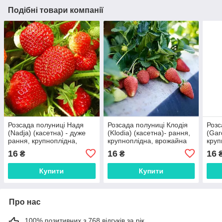
Подібні товари компанії
Розсада полуниці Надя
Розсада полуниці Клодія
Розс
(Nadja) (касетна) - дуже
(Klodia) (касетна)- рання,
(Gar
рання, крупноплідна,
крупноплідна, врожайна
круп
врожайна
16
16
16
₴
₴
Купити
Купити
Про нас
100% позитивних з 768 відгуків за рік