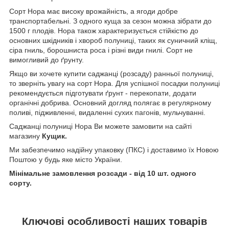
Сорт Нора має високу врожайність, а ягоди добре
транспортабельні. З одного куща за сезон можна зібрати до
1500 г плодів. Нора також характеризується стійкістю до
основних шкідників і хвороб полуниці, таких як суничний кліщ,
сіра гниль, борошниста роса і різні види гнилі. Сорт не
вимогливий до ґрунту.
Якщо ви хочете купити саджанці (розсаду) ранньої полуниці,
то зверніть увагу на сорт Нора. Для успішної посадки полуниці
рекомендується підготувати ґрунт - перекопати, додати
органічні добрива. Основний догляд полягає в регулярному
поливі, підживленні, видаленні сухих пагонів, мульчуванні.
Саджанці полуниці Нора Ви можете замовити на сайті
магазину
Кущик.
Ми забезпечимо надійну упаковку (ПКС) і доставимо їх Новою
Поштою у будь яке місто України.
Мінімальне замовлення розсади - від 10 шт. одного
сорту.
Ключові особливості наших товарів