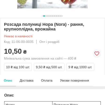
Розсада полуниці Нора (Nora) - рання,
крупноплідна, врожайна
Немає в наявності
Код: 11-06-00-0035
Опт і роздріб
10,50
₴
Мінімальна сума замовлення на сайті — 400 ₴
10 ₴
від 100 шт.
9,50 ₴
від 500 шт.
9 ₴
від 1000 шт.
Опис
Доставка
Оплата
Умови повернення
Опис
Назва
Полуниця Нора