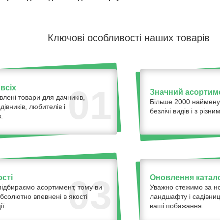
Ключові особливості наших товарів
всіх
01
Значний асортим
влені товари для дачників,
Більше 2000 наймену
адівників, любителів і
безлічі видів і з різ
.
ості
Оновлення катало
03
ідбираємо асортимент, тому ви
Уважно стежимо за н
бсолютно впевнені в якості
ландшафту і садівниц
ї.
ваші побажання.