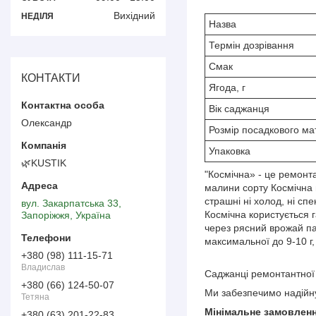
Вихідний
НЕДІЛЯ
Назва
Термін дозрівання
Смак
КОНТАКТИ
Ягода, г
Вік саджанця
Олександр
Розмір посадкового ма
Упаковка
🌿KUSTIK
"Космічна» - це ремонт
малини сорту Космічна 
страшні ні холод, ні сп
вул. Закарпатська 33,
Космічна користується 
Запоріжжя, Україна
через рясний врожай па
максимальної до 9-10 г,
+380 (98) 111-15-71
Владислав
Саджанці ремонтантної
+380 (66) 124-50-07
Ми забезпечимо надійну
Тетяна
Мінімальне замовлення
+380 (63) 201-22-83