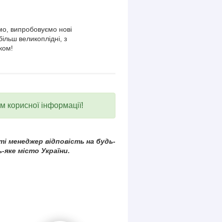
о, випробовуємо нові
більш великоплідні, з
ком!
ум корисної інформації!
і менеджер відповість на будь-
-яке місто України.