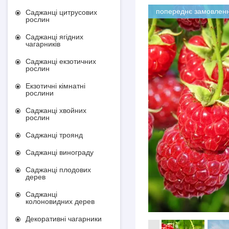
попереднє замовлен
Саджанці цитрусових
рослин
Саджанці ягідних
чагарників
Саджанці екзотичних
рослин
Екзотичні кімнатні
рослини
Саджанці хвойних
рослин
Саджанці троянд
Саджанці винограду
Саджанці плодових
дерев
Саджанці
колоновидних дерев
Декоративні чагарники