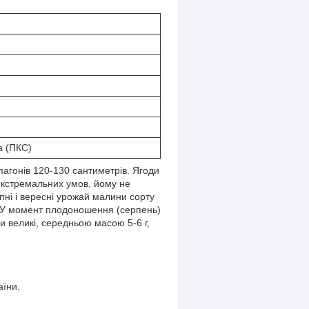
а (ПКС)
пагонів 120-130 сантиметрів. Ягоди
 екстремальних умов, йому не
рпні і вересні урожай малини сорту
у. У момент плодоношення (серпень)
и великі, середньою масою 5-6 г,
аїни.