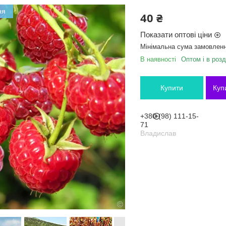
ня
40 ₴
Показати оптові ціни
Мінімальна сума замовленн
В наявності
Оптом і в розд
Купити
Куп
+380 (98) 111-15-
71
Владислав