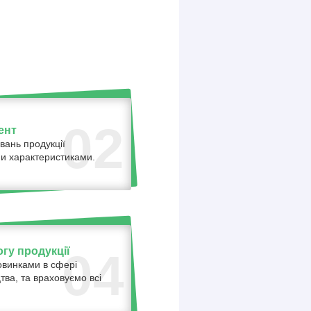
02
ент
вань продукції
ними характеристиками.
гу продукції
04
овинками в сфері
тва, та враховуємо всі