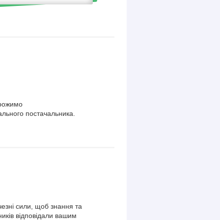
орожимо
ального постачальника.
езні сили, щоб знання та
ників відповідали вашим