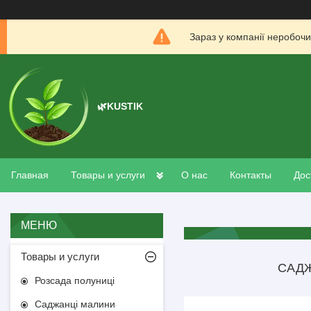
Зараз у компанії неробочи
🌿KUSTIK
Главная
Товары и услуги
О нас
Контакты
Дос
Товары и услуги
САДЖ
Розсада полуниці
Саджанці малини