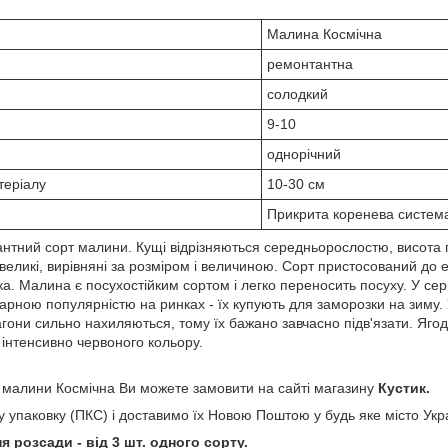
Малина Космічна
ремонтантна
солодкий
9-10
однорічний
теріалу
10-30 см
Прикрита коренева систем
антний сорт малини. Кущі відрізняються середньорослостю, висота 
великі, вирівняні за розміром і величиною. Сорт пристосований до
ека. Малина є посухостійким сортом і легко переносить посуху. У се
гарною популярністю на ринках - їх купують для заморозки на зим
гони сильно нахиляються, тому їх бажано завчасно підв'язати. Ягод
 інтенсивно червоного кольору.
 малини Космічна Ви можете замовити на сайті магазину
Кустик.
 упаковку (ПКС) і доставимо їх Новою Поштою у будь яке місто Укр
 розсади - від 3 шт. одного сорту.