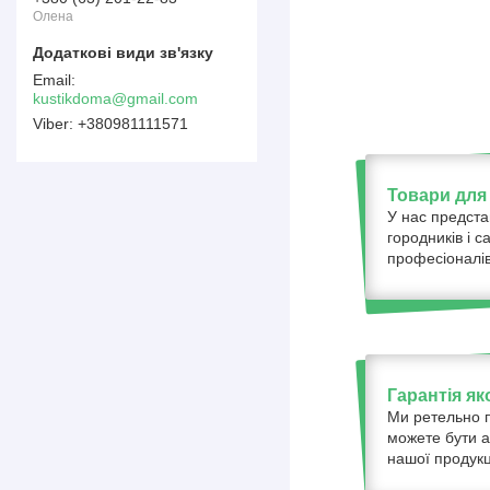
Олена
kustikdoma@gmail.com
+380981111571
Товари для 
У нас предста
городників і с
професіоналів
Гарантія як
Ми ретельно п
можете бути а
нашої продукці