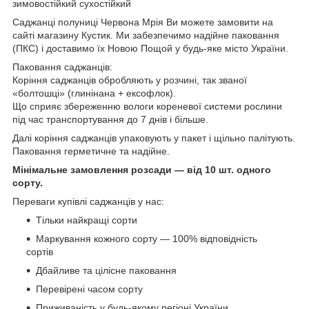
зимовостійкий сухостійкий
Саджанці полуниці Червона Мрія Ви можете замовити на
сайті магазину Кустик. Ми забезпечимо надійне паковання
(ПКС) і доставимо їх Новою Пощой у будь-яке місто України.
Паковання саджанців:
Коріння саджанців обробляють у розчині, так званої
«болтошці» (глинінана + ексофлок).
Що сприяє збереженню вологи кореневої системи рослини
під час транспортування до 7 днів і більше.
Далі коріння саджанців упаковують у пакет і щільно палітують.
Паковання герметичне та надійне.
Мінімальне замовлення розсади — від 10 шт. одного
сорту.
Переваги купівлі саджанців у нас:
Тільки найкращі сорти
Маркування кожного сорту — 100% відповідність
сортів
Дбайливе та цілісне паковання
Перевірені часом сорту
Приживаність у будь-якому регіоні України