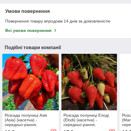
Умови повернення
Повернення товару впродовж 14 днів за домовленістю
Всі умови повернення
Подібні товари компанії
Розсада полуниці Азія
Розсада полуниці Елоді
Розс
(Asia) (касетна) -
(Elodi) (касетна) -
(Mar
середньо-рання,
середньо-рання,
сере
невибаглива, солодка
невибаглива, солодка
неви