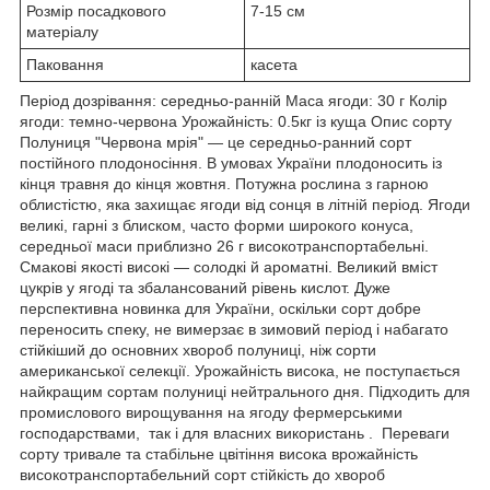
Розмір посадкового
7-15 см
матеріалу
Паковання
касета
Період дозрівання: середньо-ранній Маса ягоди: 30 г Колір
ягоди: темно-червона Урожайність: 0.5кг із куща Опис сорту
Полуниця "Червона мрія" — це середньо-ранний сорт
постійного плодоносіння. В умовах України плодоносить із
кінця травня до кінця жовтня. Потужна рослина з гарною
облистістю, яка захищає ягоди від сонця в літній період. Ягоди
великі, гарні з блиском, часто форми широкого конуса,
середньої маси приблизно 26 г високотранспортабельні.
Смакові якості високі — солодкі й ароматні. Великий вміст
цукрів у ягоді та збалансований рівень кислот. Дуже
перспективна новинка для України, оскільки сорт добре
переносить спеку, не вимерзає в зимовий період і набагато
стійкіший до основних хвороб полуниці, ніж сорти
американської селекції. Урожайність висока, не поступається
найкращим сортам полуниці нейтрального дня. Підходить для
промислового вирощування на ягоду фермерськими
господарствами, так і для власних використань . Переваги
сорту тривале та стабільне цвітіння висока врожайність
високотранспортабельний сорт стійкість до хвороб