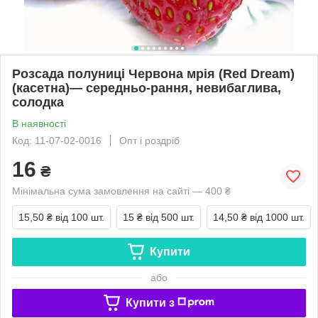
Розсада полуниці Червона мрія (Red Dream)
(касетна)— середньо-рання, невибаглива,
солодка
В наявності
Код: 11-07-02-0016
Опт і роздріб
16
₴
Мінімальна сума замовлення на сайті — 400 ₴
15,50 ₴
від 100 шт.
15 ₴
від 500 шт.
14,50 ₴
від 1000 шт.
Купити
або
Купити з