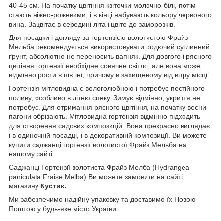
40-45 см. На початку цвітіння квіточки молочно-білі, потім
стають ніжно-рожевими, і в кінці набувають кольору червоного
вина. Зацвітає в середині літа і цвіте до заморозків.
Для посадки і догляду за гортензією волотистою Фрайз
Мельба рекомендується використовувати родючий суглинний
ґрунт, абсолютно не переносить вапняк. Для довгого і рясного
цвітіння гортензії необхідне сонячне світло, але вона може
відмінно рости в півтіні, причому в захищеному від вітру місці.
Гортензія мітловидна є вологолюбною і потребує постійного
поливу, особливо в літню спеку. Зимує відмінно, укриття не
потребує. Для отримання рясного цвітіння, на початку весни
пагони обрізають. Мітловидна гортензія відмінно підходить
для створення садових композицій. Вона прекрасно виглядає
і в одиночній посадці, і в декоративній композиції. Ви можете
купити саджанці гортензії волотистої Фрайз Мельба на
нашому сайті.
Саджанці Гортензії волотиста Фрайз Мелба (Hydrangea
paniculata Fraise Melba) Ви можете замовити на сайті
магазину
Кустик.
Ми забезпечимо надійну упаковку та доставимо їх Новою
Поштою у будь-яке місто України.