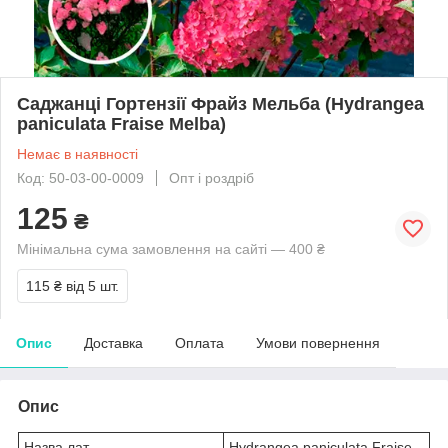
Саджанці Гортензії Фрайз Мельба (Hydrangea
paniculata Fraise Melba)
Немає в наявності
Код: 50-03-00-0009
Опт і роздріб
125
₴
Мінімальна сума замовлення на сайті — 400 ₴
115 ₴
від 5 шт.
Опис
Доставка
Оплата
Умови повернення
Опис
Назва лат.
Hydrangea paniculata Fraise