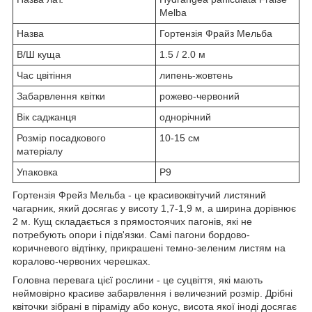
Melba
Назва
Гортензія Фрайз Мельба
В/Ш куща
1.5 / 2.0 м
Час цвітіння
липень-жовтень
Забарвлення квітки
рожево-червоний
Вік саджанця
однорічний
Розмір посадкового
10-15 см
матеріалу
Упаковка
Р9
Гортензія Фрейз Мельба - це красивоквітучий листяний
чагарник, який досягає у висоту 1,7-1,9 м, а ширина дорівнює
2 м. Кущ складається з прямостоячих пагонів, які не
потребують опори і підв'язки. Самі пагони бордово-
коричневого відтінку, прикрашені темно-зеленим листям на
коралово-червоних черешках.
Головна перевага цієї рослини - це суцвіття, які мають
неймовірно красиве забарвлення і величезний розмір. Дрібні
квіточки зібрані в піраміду або конус, висота якої іноді досягає