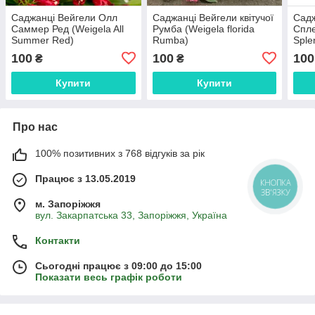
Саджанці Вейгели Олл
Саджанці Вейгели квітучої
Садж
Саммер Ред (Weigela All
Румба (Weigela florida
Спле
Summer Red)
Rumba)
Sple
100
100
100
₴
₴
Купити
Купити
Про нас
100% позитивних з 768 відгуків за рік
Працює з 13.05.2019
КНОПКА
ЗВ'ЯЗКУ
м. Запоріжжя
вул. Закарпатська 33, Запоріжжя, Україна
Контакти
Сьогодні працює з 09:00 до 15:00
Показати весь графік роботи