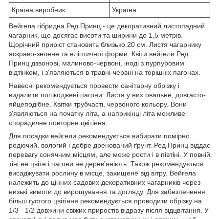
Країна виробник
Україна
Вейгела гібридна Ред Принц - це декоративний листопадний
чагарник, що досягає висоти та ширини до 1,5 метрів.
Щорічний приріст становить близько 20 см. Листя чагарнику
яскраво-зелене та еліптичної форми. Квіти вейгели Ред
Принц дзвонові, малиново-червоні, іноді з пурпуровим
відтінком, і з'являються в травні-червні на торішніх пагонах.
Навесні рекомендується провести санітарну обрізку і
видалити пошкоджені пагони. Листя у них овальне, довгасто-
яйцеподібне. Квітки трубчасті, червоного кольору. Вони
з'являються на початку літа, а наприкінці літа можливе
спорадичне повторне цвітіння.
Для посадки вейгели рекомендується вибирати помірно
родючий, вологий і добре дренований ґрунт. Ред Принц віддає
перевагу сонячним місцям, але може рости і в півтіні. У повній
тіні не цвіте і пагони не дерев'яніють. Також рекомендується
висаджувати рослину в місце, захищене від вітру. Вейгела
належить до цінних садових декоративних чагарників через
низькі вимоги до вирощування та догляду. Для забезпечення
більш густого цвітіння рекомендується проводити обрізку на
1/3 - 1/2 довжини свіжих приростів відразу після відцвітання. У