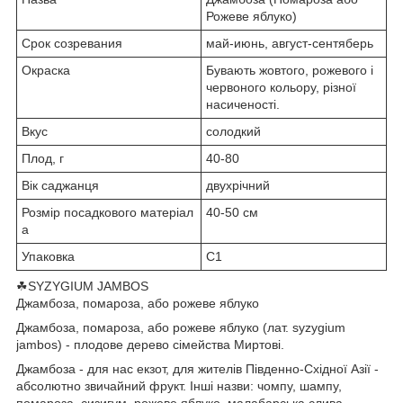
Рожеве яблуко)
Срок созревания
май-июнь, август-сентяберь
Окраска
Бувають жовтого, рожевого і
червоного кольору, різної
насиченості.
Вкус
солодкий
Плод, г
40-80
Вік саджанця
двухрічний
Розмір посадкового матеріал
40-50 см
а
Упаковка
С1
☘SYZYGIUM JAMBOS
Джамбоза, помароза, або рожеве яблуко
Джамбоза, помароза, або рожеве яблуко (лат. syzygium
jambos) - плодове дерево сімейства Миртові.
Джамбоза - для нас екзот, для жителів Південно-Східної Азії -
абсолютно звичайний фрукт. Інші назви: чомпу, шампу,
помароза, сизигум, рожеве яблуко, малабарська слива.