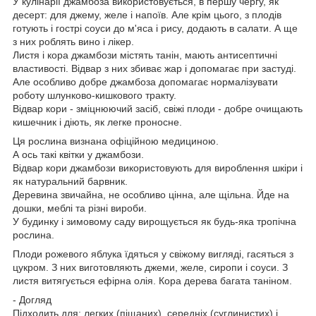
У кулінарії джамбоза використовується, в першу чергу, як
десерт: для джему, желе і напоїв. Але крім цього, з плодів
готують і гострі соуси до м'яса і рису, додають в салати. А ще
з них роблять вино і лікер.
Листя і кора джамбози містять танін, мають антисептичні
властивості. Відвар з них збиває жар і допомагає при застуді.
Але особливо добре джамбоза допомагає нормалізувати
роботу шлунково-кишкового тракту.
Відвар кори - зміцнюючий засіб, свіжі плоди - добре очищають
кишечник і діють, як легке проносне.
Ця рослина визнана офіційною медициною.
А ось такі квітки у джамбози.
Відвар кори джамбози використовують для вироблення шкіри і
як натуральний барвник.
Деревина звичайна, не особливо цінна, але щільна. Йде на
дошки, меблі та різні вироби.
У будинку і зимовому саду вирощується як будь-яка тропічна
рослина.
Плоди рожевого яблука їдяться у свіжому вигляді, гасяться з
цукром. З них виготовляють джеми, желе, сиропи і соуси. З
листя витягується ефірна олія. Кора дерева багата таніном.
- Догляд
Підходить для: легких (піщаних), середніх (суглинистих) і