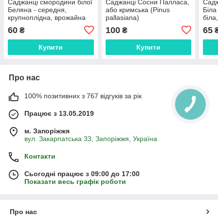
Саджанці смородини білої
Саджанці Сосни Палласа,
Садж
Беляна - середня,
або кримська (Pinus
Біла
крупноплідна, врожайна
pallasiana)
біла
60
100
65
₴
₴
Купити
Купити
Про нас
100% позитивних з 767 відгуків за рік
Працює з 13.05.2019
м. Запоріжжя
вул. Закарпатська 33, Запоріжжя, Україна
Контакти
Сьогодні працює з 09:00 до 17:00
Показати весь графік роботи
Про нас