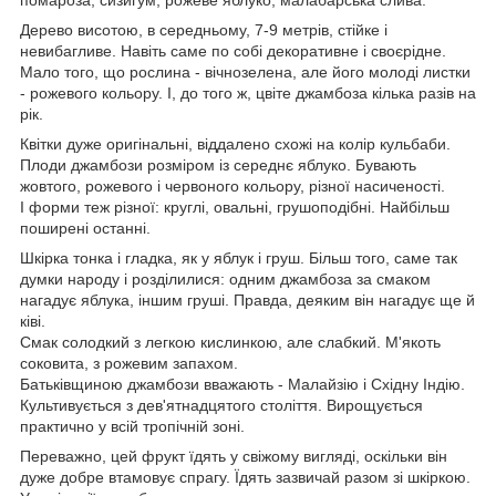
Дерево висотою, в середньому, 7-9 метрів, стійке і
невибагливе. Навіть саме по собі декоративне і своєрідне.
Мало того, що рослина - вічнозелена, але його молоді листки
- рожевого кольору. І, до того ж, цвіте джамбоза кілька разів на
рік.
Квітки дуже оригінальні, віддалено схожі на колір кульбаби.
Плоди джамбози розміром із середнє яблуко. Бувають
жовтого, рожевого і червоного кольору, різної насиченості.
І форми теж різної: круглі, овальні, грушоподібні. Найбільш
поширені останні.
Шкірка тонка і гладка, як у яблук і груш. Більш того, саме так
думки народу і розділилися: одним джамбоза за смаком
нагадує яблука, іншим груші. Правда, деяким він нагадує ще й
ківі.
Смак солодкий з легкою кислинкою, але слабкий. М'якоть
соковита, з рожевим запахом.
Батьківщиною джамбози вважають - Малайзію і Східну Індію.
Культивується з дев'ятнадцятого століття. Вирощується
практично у всій тропічній зоні.
Переважно, цей фрукт їдять у свіжому вигляді, оскільки він
дуже добре втамовує спрагу. Їдять зазвичай разом зі шкіркою.