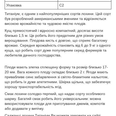
Упаковка
С2
Титаніум, є одним з найпопулярніших сортів лохини. Цей сорт
був розроблений американськими вченими та відрізняється
високою врожайністю та чудовою якістю плодів.
Кущ прямостоячий і відносно компактний, досягає висоти
близько 1,5 м. Це робить його придатним для різних умов
вирощування. Плодова кисть є довгою, що сприяє багатому
врожаю. Середня врожайність становить від 6 до 9 кг з одного
куща, що робить сорт дуже популярним серед фермерів та
любителів дачного господарства.
Плоди мають злегка сплющену форму та розмір близько 17-
20 мм. Вага кожного плоду складає близько 2 г. Ягоди мають
привабливе синє забарвлення зі світло-блакитним нальотом,
що робить їх дуже апетитними. Шкірка щільна, що забезпечує
хорошу транспортабельність ягід.
Смак лохини солодко-терпкий, що надає сорту особливого
шарму. Багатий смак робить його універсальним: можна
використовувати плоди для приготування джемів, компотів
або додавати у випічку.
Саджанці лохини Титаніум Ви можете замовити на сайті