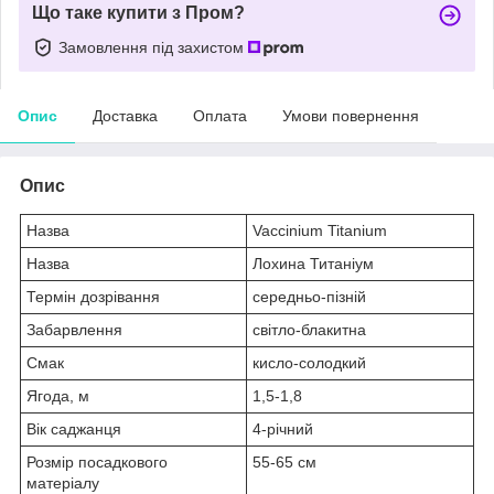
Що таке купити з Пром?
Замовлення під захистом
Опис
Доставка
Оплата
Умови повернення
Опис
Назва
Vaccinium Titanium
Назва
Лохина Титаніум
Термін дозрівання
середньо-пізній
Забарвлення
світло-блакитна
Смак
кисло-солодкий
Ягода, м
1,5-1,8
Вік саджанця
4-річний
Розмір посадкового
55-65 см
матеріалу