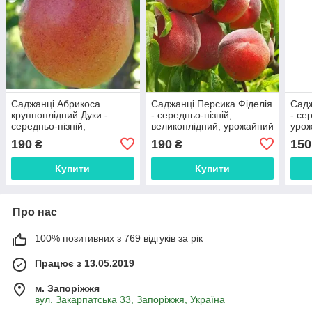
Саджанці Абрикоса
Саджанці Персика Фіделія
Садж
крупноплідний Дуки -
- середньо-пізній,
- се
середньо-пізній,
великоплідний, урожайний
урож
великоплідний, урожайний
тран
190
190
150
₴
₴
річн
Купити
Купити
Про нас
100% позитивних з 769 відгуків за рік
Працює з 13.05.2019
м. Запоріжжя
вул. Закарпатська 33, Запоріжжя, Україна