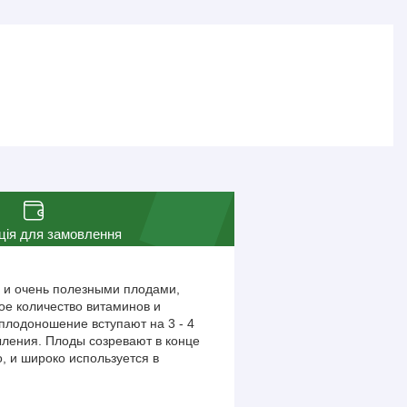
ція для замовлення
и и очень полезными плодами,
е количество витаминов и
плодоношение вступают на 3 - 4
ыления. Плоды созревают в конце
, и широко используется в