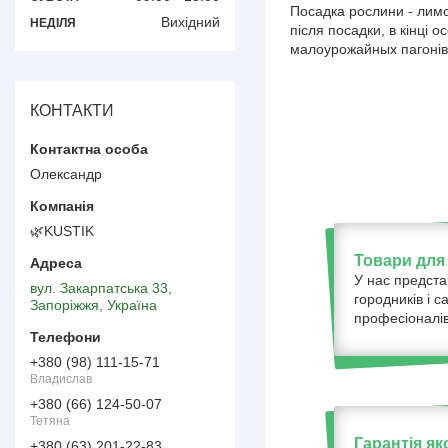
Посадка рослини - лимо
Вихідний
НЕДІЛЯ
після посадки, в кінці 
малоурожайных пагонів.
КОНТАКТИ
Олександр
🌿KUSTIK
Товари для 
У нас предста
вул. Закарпатська 33,
городників і с
Запоріжжя, Україна
професіоналів
+380 (98) 111-15-71
Владислав
+380 (66) 124-50-07
Тетяна
Гарантія як
+380 (63) 201-22-83