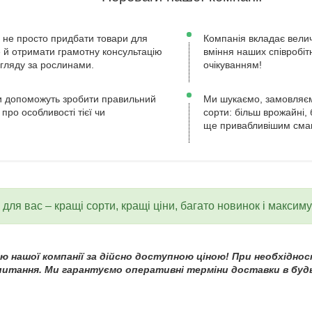
 не просто придбати товари для
Компанія вкладає велич
ле й отримати грамотну консультацію
вміння наших співробіт
огляду за рослинами.
очікуванням!
 допоможуть зробити правильний
Ми шукаємо, замовляєм
 про особливості тієї чи
сорти: більш врожайні, 
ще привабливішим сма
для вас – кращі сорти, кращі ціни, багато новинок і максим
 нашої компанії за дійсно доступною ціною! При необхідност
 питання. Ми гарантуємо оперативні терміни доставки в будь