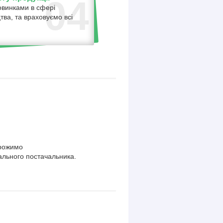
04
овинками в сфері
тва, та враховуємо всі
орожимо
ального постачальника.