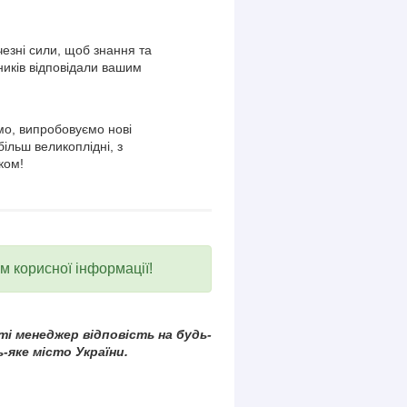
езні сили, щоб знання та
ників відповідали вашим
о, випробовуємо нові
більш великоплідні, з
ком!
ум корисної інформації!
і менеджер відповість на будь-
-яке місто України.