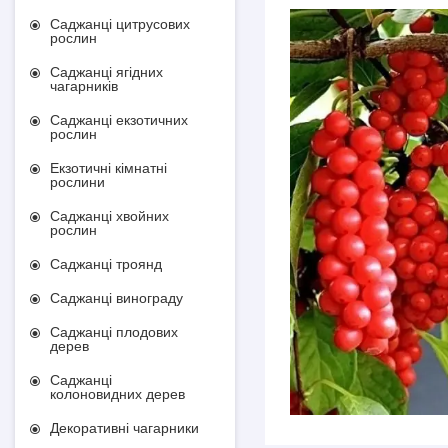
Саджанці цитрусових
рослин
Саджанці ягідних
чагарників
Саджанці екзотичних
рослин
Екзотичні кімнатні
рослини
Саджанці хвойних
рослин
Саджанці троянд
Саджанці винограду
Саджанці плодових
дерев
Саджанці
колоновидних дерев
Декоративні чагарники