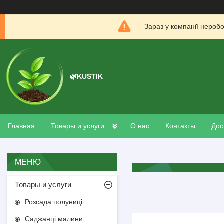
Зараз у компанії нероб
🌿KUSTIK
Главная
Товары и услуги
О нас
Контакты
Дос
Товары и услуги
Розсада полуниці
Саджанці малини