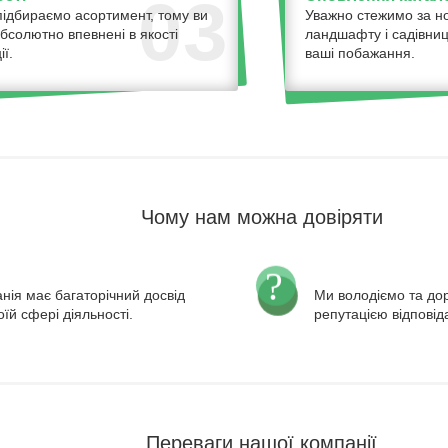
03
ідбираємо асортимент, тому ви
Уважно стежимо за н
бсолютно впевнені в якості
ландшафту і садівниц
ї.
ваші побажання.
Чому нам можна довіряти
нія має багаторічний досвід
Ми володіємо та д
оїй сфері діяльності.
репутацією відповід
Переваги нашої компанії