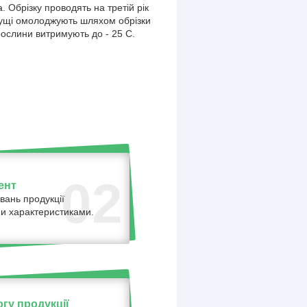
Обрізку проводять на третій рік
і кущі омолоджують шляхом обрізки
рослини витримують до - 25 С.
02
ент
вань продукції
ними характеристиками.
гу продукції