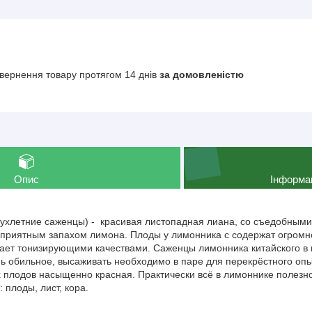
вернення товару протягом 14 днів
за домовленістю
Опис
Інформа
вухлетние саженцы) - красивая листопадная лиана, со съедобным
риятным запахом лимона. Плоды у лимонника с содержат огромно
ает тонизирующими качествами. Саженцы лимонника китайского в 
ь обильное, высаживать необходимо в паре для перекрёстного оп
х плодов насыщенно красная. Практически всё в лимоннике полезно
 плоды, лист, кора.