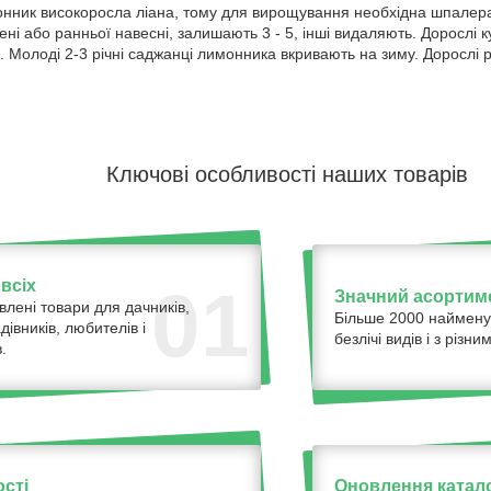
нник високоросла ліана, тому для вирощування необхідна шпалера. 
осені або ранньої навесні, залишають 3 - 5, інші видаляють. Доросл
 Молоді 2-3 річні саджанці лимонника вкривають на зиму. Дорослі 
Ключові особливості наших товарів
всіх
01
Значний асортим
влені товари для дачників,
Більше 2000 наймену
адівників, любителів і
безлічі видів і з різ
.
ості
Оновлення катало