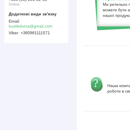
Ми ретельно п
Олена
можете бути а
нашої продукці
kustikdoma@gmail.com
+380981111571
Наша компа
роботи в св