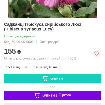
Саджанці Гібіскуса сирійського Люсі
(Hibiscus syriacus Lucy)
Готово до відправки
Код: 50-09-00-0002
Опт і роздріб
155
₴
Мінімальна сума замовлення на сайті — 400 ₴
150 ₴
від 5 шт.
145 ₴
від 10 шт.
Купити
або
Купити з