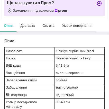
Що таке купити з Пром?
Замовлення під захистом
Опис
Доставка
Оплата
Умови повернення
Опис
Назва лат.
Гібіскус сирійський Люсі
Назва
Hibiscus syriacus Lucy
В/Ш куща
3 / 1,5 м
Час цвітіння
липень-вересень
Забарвлення квітки
рожеве
Забарвлення
темно-зелене
Вік саджанця
однорічний
Розмір посадкового
30-40 см
матеріалу