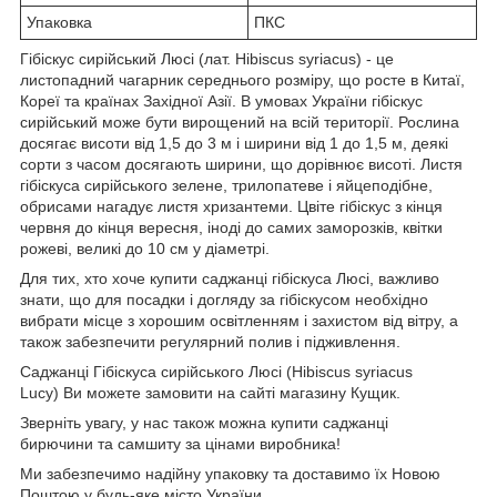
Упаковка
ПКС
Гібіскус сирійський Люсі (лат. Hibiscus syriacus) - це
листопадний чагарник середнього розміру, що росте в Китаї,
Кореї та країнах Західної Азії. В умовах України гібіскус
сирійський може бути вирощений на всій території. Рослина
досягає висоти від 1,5 до 3 м і ширини від 1 до 1,5 м, деякі
сорти з часом досягають ширини, що дорівнює висоті. Листя
гібіскуса сирійського зелене, трилопатеве і яйцеподібне,
обрисами нагадує листя хризантеми. Цвіте гібіскус з кінця
червня до кінця вересня, іноді до самих заморозків, квітки
рожеві, великі до 10 см у діаметрі.
Для тих, хто хоче купити саджанці гібіскуса Люсі, важливо
знати, що для посадки і догляду за гібіскусом необхідно
вибрати місце з хорошим освітленням і захистом від вітру, а
також забезпечити регулярний полив і підживлення.
Саджанці Гібіскуса сирійського Люсі (Hibiscus syriacus
Lucy) Ви можете замовити на сайті магазину Кущик.
Зверніть увагу, у нас також можна купити саджанці
бирючини та самшиту за цінами виробника!
Ми забезпечимо надійну упаковку та доставимо їх Новою
Поштою у будь-яке місто України.