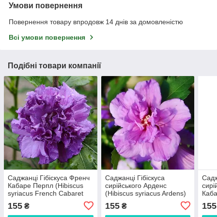
Умови повернення
Повернення товару впродовж 14 днів за домовленістю
Всі умови повернення
Подібні товари компанії
Саджанці Гібіскуса Френч
Саджанці Гібіскуса
Садж
Кабаре Перпл (Hibiscus
сирійського Арденс
сирі
syriacus French Cabaret
(Hibiscus syriacus Ardens)
Каба
Purple)
syri
155
155
155
₴
₴
Red