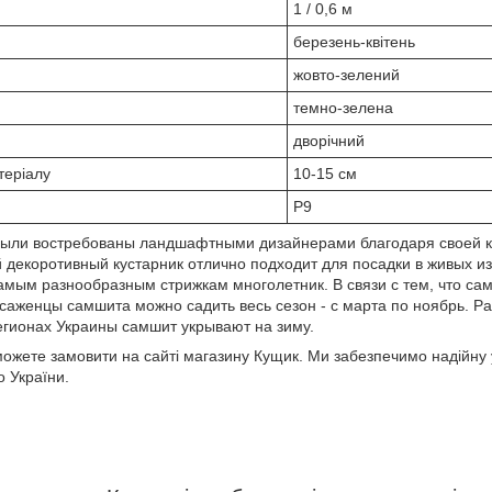
1 / 0,6 м
березень-квітень
жовто-зелений
темно-зелена
дворічний
теріалу
10-15 см
P9
были востребованы ландшафтными дизайнерами благодаря своей к
декоротивный кустарник отлично подходит для посадки в живых из
амым разнообразным стрижкам многолетник. В связи с тем, что сам
саженцы самшита можно садить весь сезон - с марта по ноябрь. Ра
егионах Украины самшит укрывают на зиму.
жете замовити на сайті магазину Кущик. Ми забезпечимо надійну 
о України.