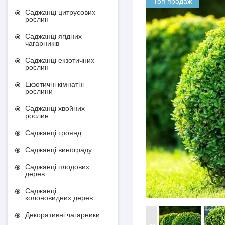
Топ продаж
Саджанці цитрусових
рослин
Саджанці ягідних
чагарників
Саджанці екзотичних
рослин
Екзотичні кімнатні
рослини
Саджанці хвойних
рослин
Саджанці троянд
Саджанці винограду
Саджанці плодових
дерев
Саджанці
колоновидних дерев
Декоративні чагарники