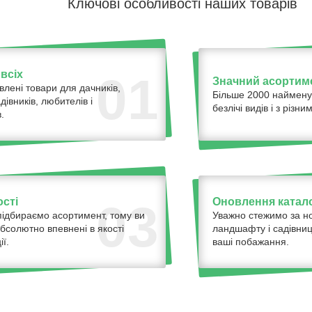
Ключові особливості наших товарів
всіх
01
Значний асортим
влені товари для дачників,
Більше 2000 наймену
адівників, любителів і
безлічі видів і з різ
.
ості
Оновлення катало
03
ідбираємо асортимент, тому ви
Уважно стежимо за н
бсолютно впевнені в якості
ландшафту і садівниц
ї.
ваші побажання.