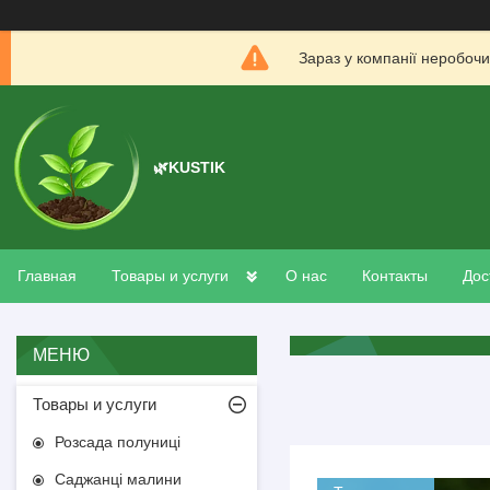
Зараз у компанії неробочи
🌿KUSTIK
Главная
Товары и услуги
О нас
Контакты
Дос
Товары и услуги
Розсада полуниці
Саджанці малини