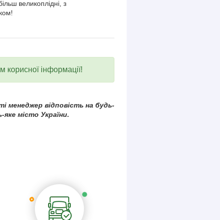
більш великоплідні, з
ком!
ум корисної інформації!
і менеджер відповість на будь-
-яке місто України.