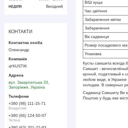
В/Ш куща
Вихідний
НЕДІЛЯ
Час цвітіння
Забарвлення квітки
Забарвлення
КОНТАКТИ
Вік саджанця
Розмір посадкового ма
Олександр
Упаковка
Кусты самшита всегда 
🌿KUSTIK
Самшит - вечнозелёный 
кроной, податливый к с
любом виде, в Украине 
вул. Закарпатська 33,
холодам. В северных р
Запоріжжя, Україна
Саджанці Самшиту Ви мо
Поштою у будь яке міст
+380 (98) 111-15-71
Владислав
+380 (66) 124-50-07
Тетяна
+380 (63) 201-22-83