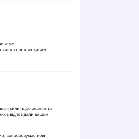
орожимо
ального постачальника.
езні сили, щоб знання та
ників відповідали вашим
о, випробовуємо нові