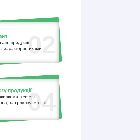
02
ент
вань продукції
ними характеристиками.
гу продукції
04
овинками в сфері
тва, та враховуємо всі