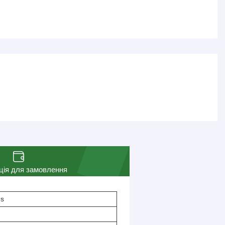
ція для замовлення
us