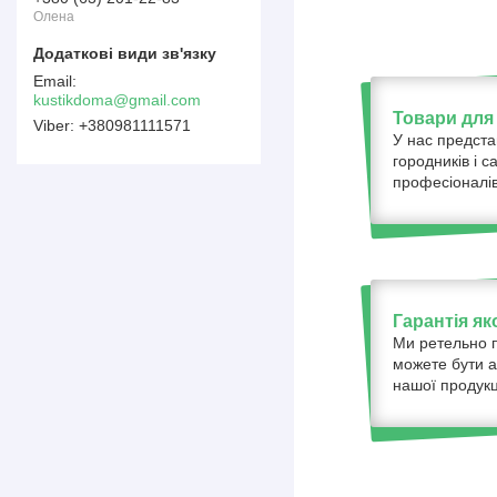
Олена
kustikdoma@gmail.com
Товари для 
+380981111571
У нас предста
городників і с
професіоналів
Гарантія як
Ми ретельно п
можете бути а
нашої продукці