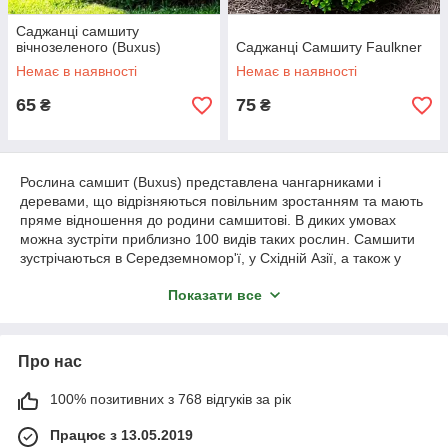
Саджанці самшиту
вічнозеленого (Buxus)
Саджанці Самшиту Faulkner
Немає в наявності
Немає в наявності
65
75
₴
₴
Рослина самшит (Buxus) представлена чангарниками і
деревами, що відрізняються повільним зростанням та мають
пряме відношення до родини самшитові. В диких умовах
можна зустріти приблизно 100 видів таких рослин. Самшити
зустрічаються в Середземномор'ї, у Східній Азії, а також у
Вест-Індії.
Показати все
В Україні цю культуру також активно використовують у
ландшафтному дизайні для оздоблення парків, скверів чи
присадибних ділянок. Якщо ви плануєте самшит купити,
Про нас
рекомендуємо вам ознайомитися з основними правилами
їхньої посадки та вирощування.
100% позитивних з 768 відгуків за рік
Особливості посадки саджанців
Працює з 13.05.2019