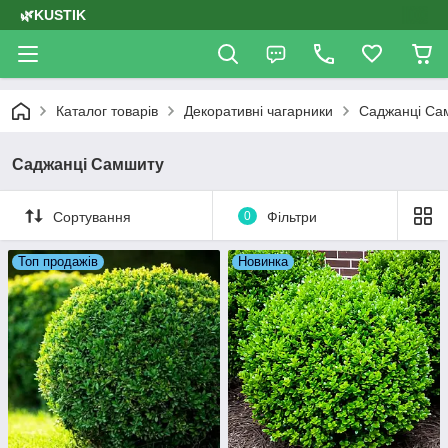
🌿KUSTIK
Каталог товарів
Декоративні чагарники
Саджанці Са
Саджанці Самшиту
Сортування
0
Фільтри
Топ продажів
Новинка